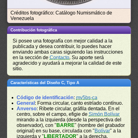
Créditos fotográfico: Catálogo Numismático de
Venezuela
Contribución fotográfica
Si posee una fotografía con mejor calidad a la
publicada y desea contribuir, lo puedes hacer
enviando ambas caras siguiendo las instrucciones
en la sección de
Contacto
. Su aporte será
agradecido y ayudará a mejorar la calidad de este
sitio.
Características del Diseño C, Tipo A
Código de identificación
:
mv5bs-ca
General
: Forma circular, canto estríado contínuo.
Anverso
: Ribete circular, gráfila dentada. En el
centro, sobre el campo, efigie de
Simón Bolívar
mirando a la izquierda (desde la perspectiva del
observador), con "
BARRE
" (nombre del grabador
original) en su base, circulada con "
Bolívar
" a la
izquierda y "
LIBERTADOR
" a la derecha.