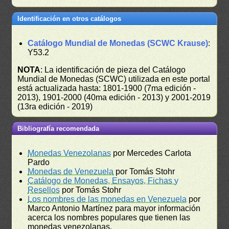
Identificación en otros catálogos
Catálogo Mundial de Monedas (SCWC Krause)
:
Y53.2
NOTA
: La identificación de pieza del Catálogo
Mundial de Monedas (SCWC) utilizada en este portal
está actualizada hasta: 1801-1900 (7ma edición -
2013), 1901-2000 (40ma edición - 2013) y 2001-2019
(13ra edición - 2019)
Bibliografía recomendada
Monedas Venezolanas
por Mercedes Carlota
Pardo
Monedas de Venezuela
por Tomás Stohr
Catálogo de Monedas, Ensayos, Fichas y
Resellos
por Tomás Stohr
Los nombres de las monedas en Venezuela
por
Marco Antonio Martínez para mayor información
acerca los nombres populares que tienen las
monedas venezolanas.