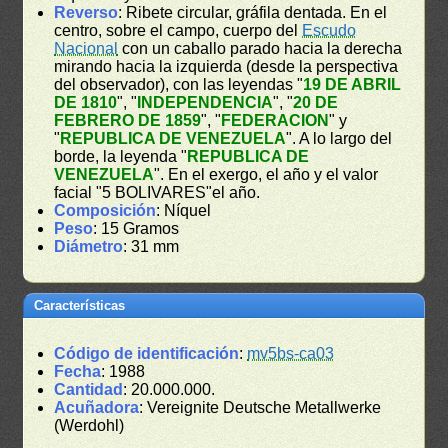
Reverso
: Ribete circular, gráfila dentada. En el
centro, sobre el campo, cuerpo del
Escudo
Nacional
con un caballo parado hacia la derecha
mirando hacia la izquierda (desde la perspectiva
del observador), con las leyendas "
19 DE ABRIL
DE 1810
", "
INDEPENDENCIA
", "
20 DE
FEBRERO DE 1859
", "
FEDERACION
" y
"
REPUBLICA DE VENEZUELA
". A lo largo del
borde, la leyenda "
REPUBLICA DE
VENEZUELA
". En el exergo, el año y el valor
facial "5 BOLIVARES"el año.
Composición
: Níquel
Peso
: 15 Gramos
Diámetro
: 31 mm
Características
Código de identificación
:
mv5bs-ca03
Fecha
: 1988
Cantidad
: 20.000.000.
Acuñadora
: Vereignite Deutsche Metallwerke
(Werdohl)