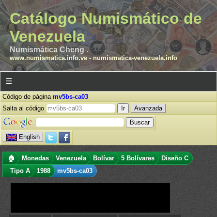
Catálogo Numismático de
Venezuela
Numismática Cheng .
www.numismatica.info.ve
-
numismatica-venezuela.info
☰
Código de página
mv5bs-ca03
Salta al código
Avanzada
English
🏠
Monedas
Venezuela
Bolívar
5 Bolívares
Diseño C
Tipo A
1988
mv5bs-ca03