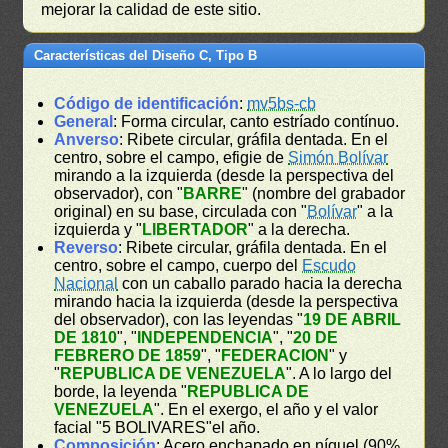
mejorar la calidad de este sitio.
Características del Diseño C, Tipo B
Código de identificación
:
mv5bs-cb
General
: Forma circular, canto estríado contínuo.
Anverso
: Ribete circular, gráfila dentada. En el
centro, sobre el campo, efigie de
Simón Bolívar
mirando a la izquierda (desde la perspectiva del
observador), con "
BARRE
" (nombre del grabador
original) en su base, circulada con "
Bolívar
" a la
izquierda y "
LIBERTADOR
" a la derecha.
Reverso
: Ribete circular, gráfila dentada. En el
centro, sobre el campo, cuerpo del
Escudo
Nacional
con un caballo parado hacia la derecha
mirando hacia la izquierda (desde la perspectiva
del observador), con las leyendas "
19 DE ABRIL
DE 1810
", "
INDEPENDENCIA
", "
20 DE
FEBRERO DE 1859
", "
FEDERACION
" y
"
REPUBLICA DE VENEZUELA
". A lo largo del
borde, la leyenda "
REPUBLICA DE
VENEZUELA
". En el exergo, el año y el valor
facial "5 BOLIVARES"el año.
Composición
: Acero enchapado en níquel (90%