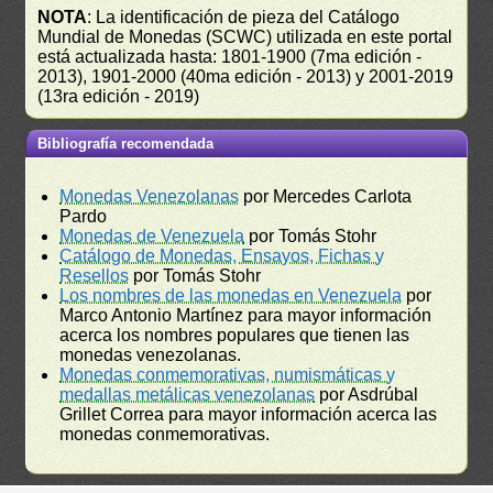
NOTA
: La identificación de pieza del Catálogo
Mundial de Monedas (SCWC) utilizada en este portal
está actualizada hasta: 1801-1900 (7ma edición -
2013), 1901-2000 (40ma edición - 2013) y 2001-2019
(13ra edición - 2019)
Bibliografía recomendada
Monedas Venezolanas
por Mercedes Carlota
Pardo
Monedas de Venezuela
por Tomás Stohr
Catálogo de Monedas, Ensayos, Fichas y
Resellos
por Tomás Stohr
Los nombres de las monedas en Venezuela
por
Marco Antonio Martínez para mayor información
acerca los nombres populares que tienen las
monedas venezolanas.
Monedas conmemorativas, numismáticas y
medallas metálicas venezolanas
por Asdrúbal
Grillet Correa para mayor información acerca las
monedas conmemorativas.