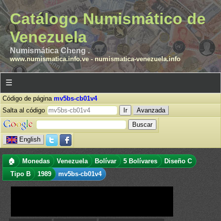
Catálogo Numismático de
Venezuela
Numismática Cheng .
www.numismatica.info.ve
-
numismatica-venezuela.info
☰
Código de página
mv5bs-cb01v4
Salta al código
Avanzada
English
🏠
Monedas
Venezuela
Bolívar
5 Bolívares
Diseño C
Tipo B
1989
mv5bs-cb01v4