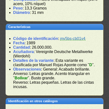
acero, 10% níquel)
Peso
: 13,3 Gramos
Diámetro
: 31 mm
Características
Código de identificación
:
mv5bs-cb01v4
Fecha
: 1989
Cantidad
: 26.000.000.
Acuñadora
: Vereignite Deutsche Metallwerke
(Werdohl)
Detalles de la variante
: Esta variante es
clasificada por Manuel Rojas Aponte como "
D
".
Observaciones
: General: Acabado brillante.
Anverso: Letras grande. Acento triangular en
"
Bolívar
". Busto grande.
Reverso: Letras pequeñas. Letras de las cintas
incusas.
Identificación en otros catálogos