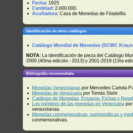
Fecha
: 1925
Cantidad
: 2.000.000.
Acuñadora
: Casa de Monedas de Filadelfia
Identificación en otros catálogos
Catálogo Mundial de Monedas (SCWC Kraus
NOTA
: La identificación de pieza del Catálogo M
2000 (40ma edición - 2013) y 2001-2019 (13ra edic
Bibliografía recomendada
Monedas Venezolanas
por Mercedes Carlota P
Monedas de Venezuela
por Tomás Stohr
Catálogo de Monedas, Ensayos, Fichas y Resel
Los nombres de las monedas en Venezuela
por
venezolanas.
Monedas conmemorativas, numismáticas y meda
conmemorativas.