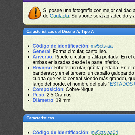
Si posee una fotografía con mejor calidad 
de
Contacto
. Su aporte será agradecido y a
Características del Diseño A, Tipo A
Código de identificación
:
mv5cts-aa
General
: Forma circular, canto liso.
Anverso
: Ribete circular, gráfila perlada. En el 
ambas enlazadas desde la parte inferior.
Reverso
: Ribete circular, gráfila perlada. En e
banderas; y en el tercero, un caballo galopando 
cuarta que es la central siendo más grande), que
largo del borde, el nombre del país "
ESTADOS 
Composición
: Cobre-Níquel
Peso
: 2,5 Gramos
Diámetro
: 19 mm
Características
Código de identificación
:
mv5cts-aa04