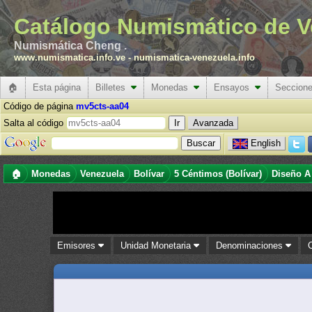
Catálogo Numismático de V
Numismática Cheng .
www.numismatica.info.ve
-
numismatica-venezuela.info
🏠
Esta página
Billetes
Monedas
Ensayos
Seccion
Código de página
mv5cts-aa04
Salta al código
Avanzada
English
🏠
Monedas
Venezuela
Bolívar
5 Céntimos (Bolívar)
Diseño A
Emisores
Unidad Monetaria
Denominaciones