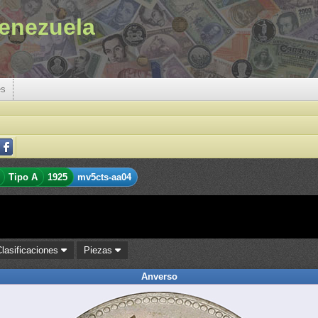
enezuela
es
Tipo A
1925
mv5cts-aa04
Clasificaciones
Piezas
Anverso