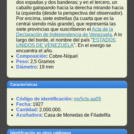
dos espadas y dos banderas; y en el tercero, un
caballo galopando hacia la derecha mirando hacia
la izquierda (desde la perspectiva del observador).
Por encima, siete estrellas (la cuarta que es la
central siendo más grande), que representa las
siete provincias que suscribieron el
Acta de la
Declaración de Independencia de Venezuela
. A lo
largo del borde, el nombre del país "
ESTADOS
UNIDOS DE VENEZUELA
". En el exergo se
encuentra el año.
Composición
: Cobre-Níquel
Peso
: 2,5 Gramos
Diámetro
: 19 mm
Características
Código de identificación
:
mv5cts-aa05
Fecha
: 1927
Cantidad
: 2.000.000.
Acuñadora
: Casa de Monedas de Filadelfia
Identificación en otros catálogos