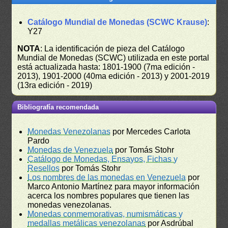
Catálogo Mundial de Monedas (SCWC Krause)
:
Y27
NOTA
: La identificación de pieza del Catálogo
Mundial de Monedas (SCWC) utilizada en este portal
está actualizada hasta: 1801-1900 (7ma edición -
2013), 1901-2000 (40ma edición - 2013) y 2001-2019
(13ra edición - 2019)
Bibliografía recomendada
Monedas Venezolanas
por Mercedes Carlota
Pardo
Monedas de Venezuela
por Tomás Stohr
Catálogo de Monedas, Ensayos, Fichas y
Resellos
por Tomás Stohr
Los nombres de las monedas en Venezuela
por
Marco Antonio Martínez para mayor información
acerca los nombres populares que tienen las
monedas venezolanas.
Monedas conmemorativas, numismáticas y
medallas metálicas venezolanas
por Asdrúbal