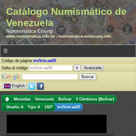
Catálogo Numismático de
Venezuela
Numismática Cheng .
www.numismatica.info.ve
-
numismatica-venezuela.info
☰
Código de página
mv5cts-aa05
Salta al código
Avanzada
English
🏠
Monedas
Venezuela
Bolívar
5 Céntimos (Bolívar)
Diseño A
Tipo A
1927
mv5cts-aa05