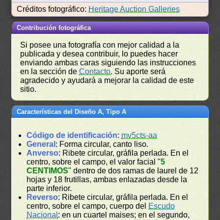
Créditos fotográfico:
Heritage Auction Galleries
Contribución fotográfica
Si posee una fotografía con mejor calidad a la
publicada y desea contribuir, lo puedes hacer
enviando ambas caras siguiendo las instrucciones
en la sección de
Contacto
. Su aporte será
agradecido y ayudará a mejorar la calidad de este
sitio.
Características del Diseño A, Tipo A
Código de identificación
:
mv5cts-aa
General
: Forma circular, canto liso.
Anverso
: Ribete circular, gráfila perlada. En el
centro, sobre el campo, el valor facial "
5
CENTIMOS
" dentro de dos ramas de laurel de 12
hojas y 18 frutillas, ambas enlazadas desde la
parte inferior.
Reverso
: Ribete circular, gráfila perlada. En el
centro, sobre el campo, cuerpo del
Escudo
Nacional
: en un cuartel maises; en el segundo,