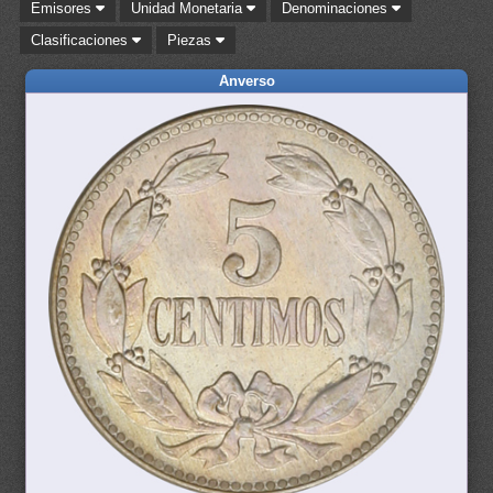
Emisores
Unidad Monetaria
Denominaciones
Clasificaciones
Piezas
Anverso