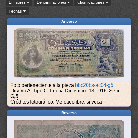
Emisores
Denominaciones
Clasificaciones
Fechas
Anverso
Foto perteneciente a la pieza
bbc20bs-ac04-g5
:
Diseño A, Tipo C. Fecha Diciembre 13 1916. Serie
G,5
Créditos fotográfico: Mercadolibre: silveca
Reverso