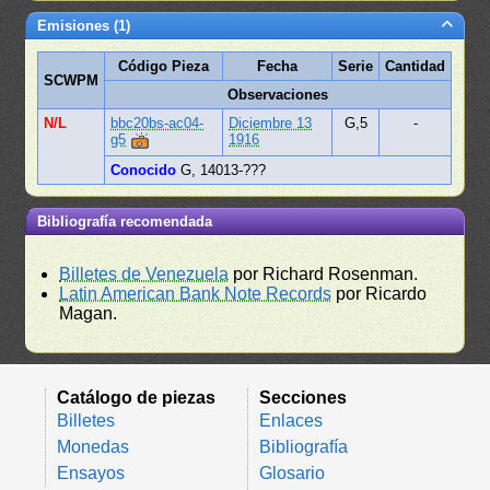
Emisiones (1)
Código Pieza
Fecha
Serie
Cantidad
SCWPM
Observaciones
N/L
bbc20bs-ac04-
Diciembre 13
G,5
-
g5
1916
Conocido
G, 14013-???
Bibliografía recomendada
Billetes de Venezuela
por Richard Rosenman.
Latin American Bank Note Records
por Ricardo
Magan.
Catálogo de piezas
Secciones
Billetes
Enlaces
Monedas
Bibliografía
Ensayos
Glosario