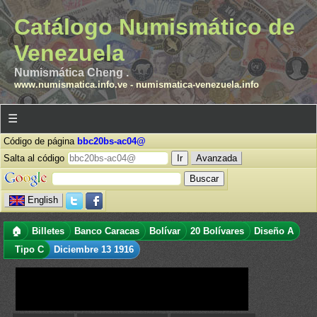
Catálogo Numismático de
Venezuela
Numismática Cheng .
www.numismatica.info.ve
-
numismatica-venezuela.info
☰
Código de página
bbc20bs-ac04@
Salta al código
Avanzada
English
🏠
Billetes
Banco Caracas
Bolívar
20 Bolívares
Diseño A
Tipo C
Diciembre 13 1916