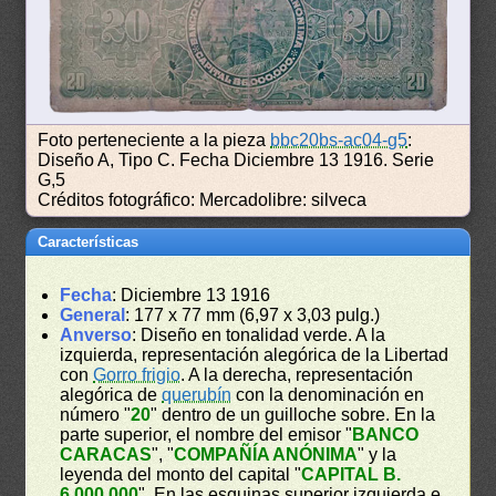
Foto perteneciente a la pieza
bbc20bs-ac04-g5
:
Diseño A, Tipo C. Fecha Diciembre 13 1916. Serie
G,5
Créditos fotográfico: Mercadolibre: silveca
Características
Fecha
: Diciembre 13 1916
General
: 177 x 77 mm (6,97 x 3,03 pulg.)
Anverso
: Diseño en tonalidad verde. A la
izquierda, representación alegórica de la Libertad
con
Gorro frigio
. A la derecha, representación
alegórica de
querubín
con la denominación en
número "
20
" dentro de un guilloche sobre. En la
parte superior, el nombre del emisor "
BANCO
CARACAS
", "
COMPAÑÍA ANÓNIMA
" y la
leyenda del monto del capital "
CAPITAL B.
6.000.000
". En las esquinas superior izquierda e