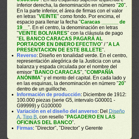
inferior derecha, la denominación en número "
20
".
En la parte inferior, el área de firmas con el valor
en letras "
VEINTE
" como fondo. Por encima, el
espacio para llenar la fecha "
Caracas ______ de
19__
". En el centro, la denominación en letras
"
VEINTE BOLIVARES
" con la cláusula de pago
"
EL BANCO CARACAS PAGARÁ AL
PORTADOR EN DINERO EFECTIVO
" / "
A LA
PRESENTACION DE ESTE BILLETE
".
Reverso
: Diseño en tonalidad verde. En el centro,
representación alegórica de la Justicia con una
balanza y espada circulada por el nombre del
emisor "
BANCO CARACAS
", "
COMPAÑÍA
ANÓNIMA
" y el monto del capital. En cada lado y
en las esquinas, la denominación en número "
20
"
dentro de un guilloche.
Información de producción
: Diciembre de 1912:
100.000 piezas (serie G5, intervalo G00001 -
G99999) y G100000
Variación en el diseño del anverso
: Del
Diseño
A
,
Tipo B
, con resello "
PAGADERO EN LAS
OFICINAS DEL BANCO
".
Firmas
: "Director", "Director" y Gerente