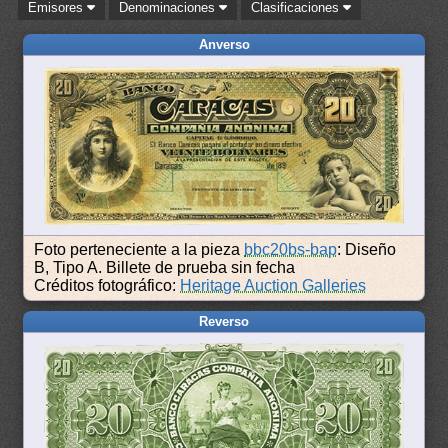
Emisores
Denominaciones
Clasificaciones
Anverso
Foto perteneciente a la pieza
bbc20bs-bap
: Diseño
B, Tipo A. Billete de prueba sin fecha
Créditos fotográfico:
Heritage Auction Galleries
Reverso