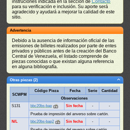
instruciones indicada en la sección de
Contacto
para su verificación e inclusión. Su aporte será
agradecido y ayudará a mejorar la calidad de este
sitio.
Advertencia
Debido a la ausencia de información oficial de las
emisiones de billetes realizados por parte de entes
privados y públicos antes de la creación del Banco
Central de Venezuela, el listado comprende de
piezas conocidas o que existan alguna referencia
en alguna bibliografía.
Otras piezas (2)
Código Pieza
Fecha
Serie
Cantidad
SCWPM
Observaciones
S131
bbc20bs-bap
Sin fecha
-
-
Prueba de impresión del anverso sobre cartón.
N/L
bbc20bs-bap2
Sin fecha
-
-
Prueba de impresión del reverso sobre cartón.