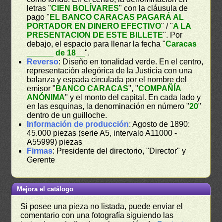
letras "
CIEN BOLÍVARES
" con la cláusula de
pago "
EL BANCO CARACAS PAGARÁ AL
PORTADOR EN DINERO EFECTIVO
" / "
A LA
PRESENTACION DE ESTE BILLETE
". Por
debajo, el espacio para llenar la fecha "
Caracas
______ de 18__
".
Reverso
: Diseño en tonalidad verde. En el centro,
representación alegórica de la Justicia con una
balanza y espada circulada por el nombre del
emisor "
BANCO CARACAS
", "
COMPAÑÍA
ANÓNIMA
" y el monto del capital. En cada lado y
en las esquinas, la denominación en número "
20
"
dentro de un guilloche.
Información de producción
: Agosto de 1890:
45.000 piezas (serie A5, intervalo A11000 -
A55999) piezas
Firmas
: Presidente del directorio, "Director" y
Gerente
Mejora el catálogo
Si posee una pieza no listada, puede enviar el
comentario con una fotografía siguiendo las