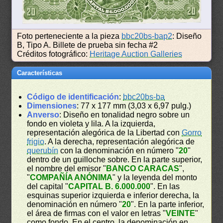
Foto perteneciente a la pieza
bbc20bs-bap2
: Diseño
B, Tipo A. Billete de prueba sin fecha #2
Créditos fotográfico:
Heritage Auction Galleries
Características
Código de identificación
:
bbc20bs-ba
Dimensiones
: 77 x 177 mm (3,03 x 6,97 pulg.)
Anverso
: Diseño en tonalidad negro sobre un
fondo en violeta y lila. A la izquierda,
representación alegórica de la Libertad con
Gorro
frigio
. A la derecha, representación alegórica de
querubín
con la denominación en número "
20
"
dentro de un guilloche sobre. En la parte superior,
el nombre del emisor "
BANCO CARACAS
",
"
COMPAÑÍA ANÓNIMA
" y la leyenda del monto
del capital "
CAPITAL B. 6.000.000
". En las
esquinas superior izquierda e inferior derecha, la
denominación en número "
20
". En la parte inferior,
el área de firmas con el valor en letras "
VEINTE
"
como fondo. En el centro, la denominación en