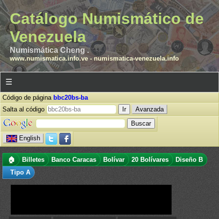
Catálogo Numismático de
Venezuela
Numismática Cheng .
www.numismatica.info.ve
-
numismatica-venezuela.info
☰
Código de página
bbc20bs-ba
Salta al código
Avanzada
English
🏠
Billetes
Banco Caracas
Bolívar
20 Bolívares
Diseño B
Tipo A