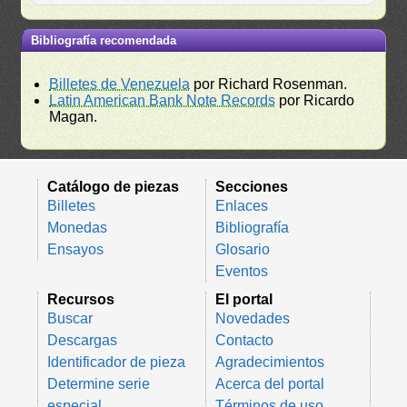
Bibliografía recomendada
Billetes de Venezuela
por Richard Rosenman.
Latin American Bank Note Records
por Ricardo
Magan.
Catálogo de piezas
Secciones
Billetes
Enlaces
Monedas
Bibliografía
Ensayos
Glosario
Eventos
Recursos
El portal
Buscar
Novedades
Descargas
Contacto
Identificador de pieza
Agradecimientos
Determine serie
Acerca del portal
especial
Términos de uso