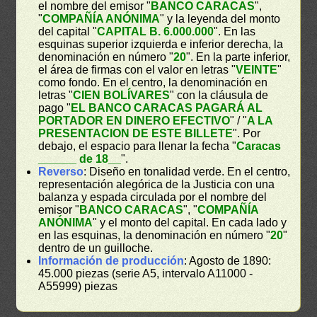
el nombre del emisor "
BANCO CARACAS
",
"
COMPAÑÍA ANÓNIMA
" y la leyenda del monto
del capital "
CAPITAL B. 6.000.000
". En las
esquinas superior izquierda e inferior derecha, la
denominación en número "
20
". En la parte inferior,
el área de firmas con el valor en letras "
VEINTE
"
como fondo. En el centro, la denominación en
letras "
CIEN BOLÍVARES
" con la cláusula de
pago "
EL BANCO CARACAS PAGARÁ AL
PORTADOR EN DINERO EFECTIVO
" / "
A LA
PRESENTACION DE ESTE BILLETE
". Por
debajo, el espacio para llenar la fecha "
Caracas
______ de 18__
".
Reverso
: Diseño en tonalidad verde. En el centro,
representación alegórica de la Justicia con una
balanza y espada circulada por el nombre del
emisor "
BANCO CARACAS
", "
COMPAÑÍA
ANÓNIMA
" y el monto del capital. En cada lado y
en las esquinas, la denominación en número "
20
"
dentro de un guilloche.
Información de producción
: Agosto de 1890:
45.000 piezas (serie A5, intervalo A11000 -
A55999) piezas