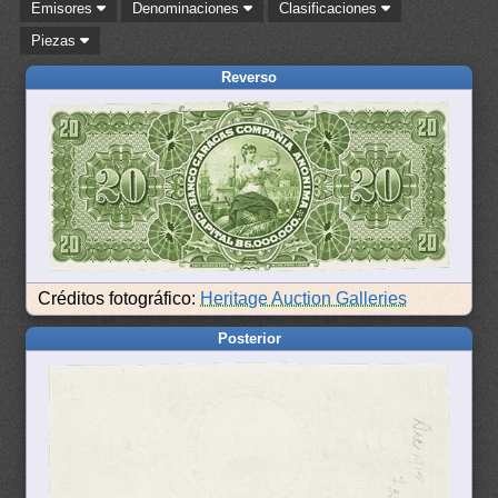
Emisores
Denominaciones
Clasificaciones
Piezas
Reverso
Créditos fotográfico:
Heritage Auction Galleries
Posterior