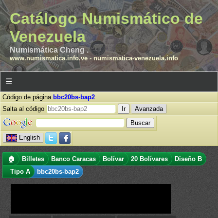
Catálogo Numismático de
Venezuela
Numismática Cheng .
www.numismatica.info.ve
-
numismatica-venezuela.info
☰
Código de página
bbc20bs-bap2
Salta al código
Avanzada
English
🏠
Billetes
Banco Caracas
Bolívar
20 Bolívares
Diseño B
Tipo A
bbc20bs-bap2