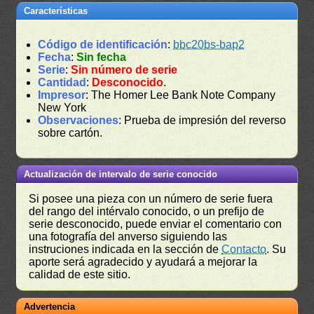
Características
Código de identificación
:
bbc20bs-bap2
Fecha
:
Sin fecha
Serie
:
Sin número de serie
Cantidad
:
Desconocido
.
Impresor
: The Homer Lee Bank Note Company
New York
Observaciones
: Prueba de impresión del reverso
sobre cartón.
Actualización de intervalo de serie conocido
Si posee una pieza con un número de serie fuera
del rango del intérvalo conocido, o un prefijo de
serie desconocido, puede enviar el comentario con
una fotografía del anverso siguiendo las
instruciones indicada en la sección de
Contacto
. Su
aporte será agradecido y ayudará a mejorar la
calidad de este sitio.
Advertencia