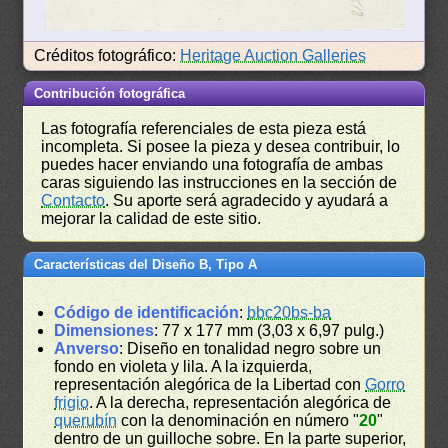
Créditos fotográfico:
Heritage Auction Galleries
Contribución fotográfica
Las fotografía referenciales de esta pieza está
incompleta. Si posee la pieza y desea contribuir, lo
puedes hacer enviando una fotografía de ambas
caras siguiendo las instrucciones en la sección de
Contacto
. Su aporte será agradecido y ayudará a
mejorar la calidad de este sitio.
Características del Diseño B, Tipo A
Código de identificación
:
bbc20bs-ba
Dimensiones
: 77 x 177 mm (3,03 x 6,97 pulg.)
Anverso
: Diseño en tonalidad negro sobre un
fondo en violeta y lila. A la izquierda,
representación alegórica de la Libertad con
Gorro
frigio
. A la derecha, representación alegórica de
querubín
con la denominación en número "
20
"
dentro de un guilloche sobre. En la parte superior,