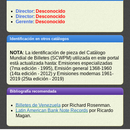
Director
:
Desconocido
Director
:
Desconocido
Gerente
:
Desconocido
Identificación en otros catálogos
NOTA
: La identificación de pieza del Catálogo
Mundial de Billetes (SCWPM) utilizada en este portal
está actualizada hasta: Emisiones especializadas
(7ma edición - 1995), Emisión general 1368-1960
(14ta edición - 2012) y Emisiones modernas 1961-
2019 (25ta edición - 2019)
Bibliografía recomendada
Billetes de Venezuela
por Richard Rosenman.
Latin American Bank Note Records
por Ricardo
Magan.