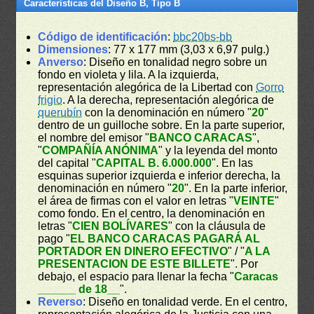
Características del Diseño B, Tipo B
Código de identificación
:
bbc20bs-bb
Dimensiones
: 77 x 177 mm (3,03 x 6,97 pulg.)
Anverso
: Diseño en tonalidad negro sobre un
fondo en violeta y lila. A la izquierda,
representación alegórica de la Libertad con
Gorro
frigio
. A la derecha, representación alegórica de
querubín
con la denominación en número "
20
"
dentro de un guilloche sobre. En la parte superior,
el nombre del emisor "
BANCO CARACAS
",
"
COMPAÑÍA ANÓNIMA
" y la leyenda del monto
del capital "
CAPITAL B. 6.000.000
". En las
esquinas superior izquierda e inferior derecha, la
denominación en número "
20
". En la parte inferior,
el área de firmas con el valor en letras "
VEINTE
"
como fondo. En el centro, la denominación en
letras "
CIEN BOLÍVARES
" con la cláusula de
pago "
EL BANCO CARACAS PAGARÁ AL
PORTADOR EN DINERO EFECTIVO
" / "
A LA
PRESENTACION DE ESTE BILLETE
". Por
debajo, el espacio para llenar la fecha "
Caracas
______ de 18__
".
Reverso
: Diseño en tonalidad verde. En el centro,