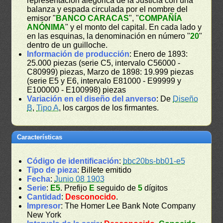
representación alegórica de la Justicia con una
balanza y espada circulada por el nombre del
emisor "
BANCO CARACAS
", "
COMPAÑÍA
ANÓNIMA
" y el monto del capital. En cada lado y
en las esquinas, la denominación en número "
20
"
dentro de un guilloche.
Información de producción
: Enero de 1893:
25.000 piezas (serie C5, intervalo C56000 -
C80999) piezas, Marzo de 1898: 19.999 piezas
(serie E5 y E6, intervalo E81000 - E99999 y
E100000 - E100998) piezas
Variación en el diseño del anverso
: De
Diseño
B
,
Tipo A
, los cargos de los firmantes.
Características
Código de identificación
:
bbc20bs-bb01-e5
Tipo de pieza
: Billete emitido
Fecha
:
Junio 08 1903
Serie
:
E5
. Prefijo
E
seguido de
5
dígitos
Cantidad
:
Desconocido
.
Impresor
: The Homer Lee Bank Note Company
New York