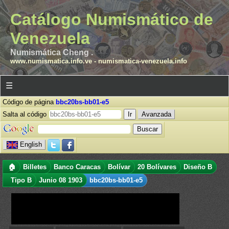
Catálogo Numismático de
Venezuela
Numismática Cheng .
www.numismatica.info.ve
-
numismatica-venezuela.info
☰
Código de página
bbc20bs-bb01-e5
Salta al código
Avanzada
English
🏠
Billetes
Banco Caracas
Bolívar
20 Bolívares
Diseño B
Tipo B
Junio 08 1903
bbc20bs-bb01-e5