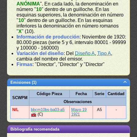
ANÓNIMA
". En cada lado, la denominación en
número "
10
" dentro de un guilloche. En las
esquinas superiores, la denominación en número
"
10
" dentro de un guilloche. En las esquinas
inferiores la denominación en número romanos
"
X
" (10).
Información de producción
: Noviembre de 1920:
80.000 piezas (serie 5 y 6, intervalo 80001 - 99999
y 100000 - 160000)
Variación del diseño
: Del
Diseño A
,
Tipo A
,
cambia del nombre del emisor.
Firmas
: "Director", "Director" y "Director"
Emisiones (1)
Código Pieza
Fecha
Serie
Cantidad
SCWPM
Observaciones
N/L
bbcm10bs-ba03-a5
Mayo 19
A5
-
(C)
1921
Bibliografía recomendada