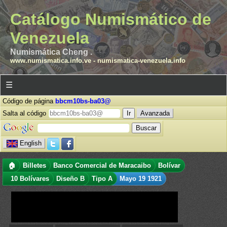
Catálogo Numismático de
Venezuela
Numismática Cheng .
www.numismatica.info.ve
-
numismatica-venezuela.info
☰
Código de página
bbcm10bs-ba03@
Salta al código
Avanzada
English
🏠
Billetes
Banco Comercial de Maracaibo
Bolívar
10 Bolívares
Diseño B
Tipo A
Mayo 19 1921