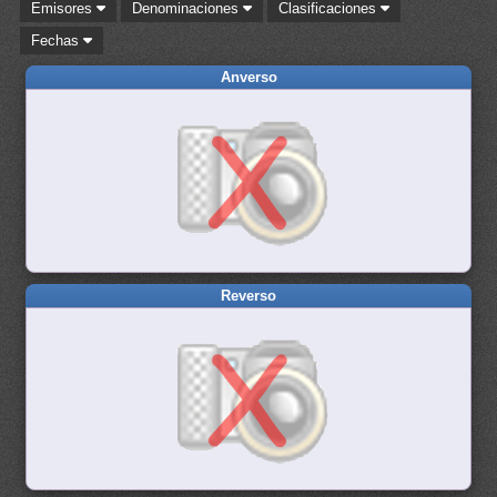
Emisores
Denominaciones
Clasificaciones
Fechas
Anverso
Reverso