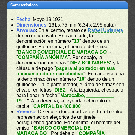
Características
Fecha
: Mayo 19 1921
Dimensiones
: 161 x 75 mm (6,34 x 2,95 pulg.)
Anverso
: En el centro, retrato de
Rafael Urdaneta
dentro de un óvalo. En cada lado, la
denominación en número "
10
" dentro de un
guilloche. Por encima, el nombre del emisor
"
BANCO COMERCIAL DE MARACAIBO
" -
"
COMPAÑÍA ANÓNIMA
". Por debajo, la
denominación en letras "
DIEZ BOLIVARES
" y la
cláusula de pago "
pagara al portador en sus
oficinas en dinero en efectivo
". En cada esquina
la denominación en número "
10
" dentro de un
guilloche. En la parte inferior, el área de firmas con
el valor en letras "
DIEZ
". A la izquierda, el espacio
para llenar la fecha "
Maracaibo, __________
19__
". A la derecha, la leyenda del monto del
capital "
CAPITAL Bs 400.000
".
Reverso
: Diseño en tonalidad verde. En el centro,
representación alegórica de un jinete
persiguiendo ganado. Por encima, el nombre del
emisor "
BANCO COMERCIAL DE
MARACAIBO
". Por debajo, "
COMPAÑÍA