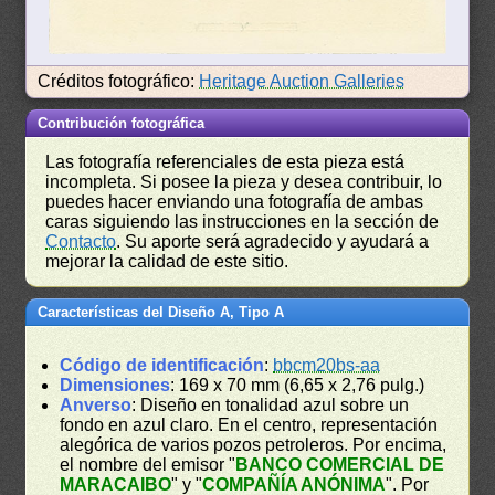
Créditos fotográfico:
Heritage Auction Galleries
Contribución fotográfica
Las fotografía referenciales de esta pieza está
incompleta. Si posee la pieza y desea contribuir, lo
puedes hacer enviando una fotografía de ambas
caras siguiendo las instrucciones en la sección de
Contacto
. Su aporte será agradecido y ayudará a
mejorar la calidad de este sitio.
Características del Diseño A, Tipo A
Código de identificación
:
bbcm20bs-aa
Dimensiones
: 169 x 70 mm (6,65 x 2,76 pulg.)
Anverso
: Diseño en tonalidad azul sobre un
fondo en azul claro. En el centro, representación
alegórica de varios pozos petroleros. Por encima,
el nombre del emisor "
BANCO COMERCIAL DE
MARACAIBO
" y "
COMPAÑÍA ANÓNIMA
". Por