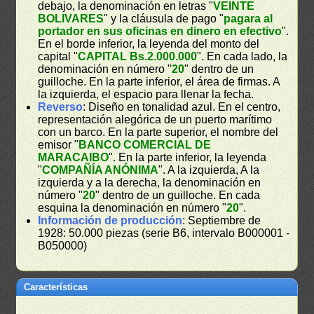
debajo, la denominación en letras "
VEINTE
BOLIVARES
" y la cláusula de pago "
pagara al
portador en sus oficinas en dinero en efectivo
".
En el borde inferior, la leyenda del monto del
capital "
CAPITAL Bs.2.000.000
". En cada lado, la
denominación en número "
20
" dentro de un
guilloche. En la parte inferior, el área de firmas. A
la izquierda, el espacio para llenar la fecha.
Reverso
: Diseño en tonalidad azul. En el centro,
representación alegórica de un puerto marítimo
con un barco. En la parte superior, el nombre del
emisor "
BANCO COMERCIAL DE
MARACAIBO
". En la parte inferior, la leyenda
"
COMPAÑÍA ANÓNIMA
". A la izquierda, A la
izquierda y a la derecha, la denominación en
número "
20
" dentro de un guilloche. En cada
esquina la denominación en número "
20
".
Información de producción
: Septiembre de
1928: 50.000 piezas (serie B6, intervalo B000001 -
B050000)
Características