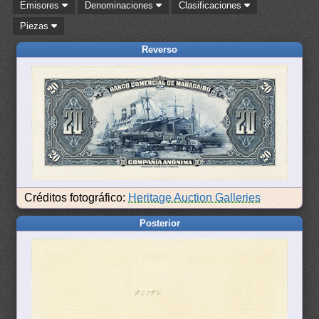
Emisores
Denominaciones
Clasificaciones
Piezas
Reverso
Créditos fotográfico:
Heritage Auction Galleries
Posterior