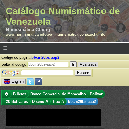
Catálogo Numismático de
Venezuela
Numismática Cheng .
www.numismatica.info.ve
-
numismatica-venezuela.info
☰
Código de página
bbcm20bs-aap2
Salta al código
Avanzada
English
🏠
Billetes
Banco Comercial de Maracaibo
Bolívar
20 Bolívares
Diseño A
Tipo A
bbcm20bs-aap2