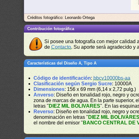
Créditos fotográfico: Leonardo Ortega
Contribución fotográfica
Si posee una fotografía con mejor calidad 
de
Contacto
. Su aporte será agradecido y a
Características del Diseño A, Tipo A
Código de identificación
:
bbcv10000bs-aa
Clasificación según Sergio Sucre
: 10000A
Dimensiones
: 156 x 69 mm (6,14 x 2,72 pulg.)
Anverso
: Diseño en tonalidad rojo, negro y ocre
zona de marcas de agua. En la parte superior, e
letras "
DIEZ MIL BOLIVARES
". En las esquina
Reverso
: Diseño en tonalidad rojo, negro y ocr
denominación en letras "
DIEZ MIL BOLIVARE
el nombre del emisor "
BANCO CENTRAL DE 