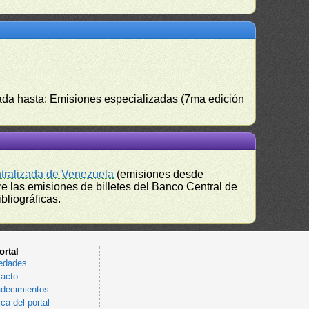
izada hasta: Emisiones especializadas (7ma edición
ntralizada de Venezuela
(emisiones desde
e las emisiones de billetes del Banco Central de
bliográficas.
ortal
edades
acto
decimientos
ca del portal