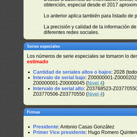
obtención, especial desde el 2017 aproxima
Lo anterior aplica también para listado de 
La precisión y calidad de la información d
diferentes redes sociales.
Series especiales
Los números de serie especiales se tomaron lo de
estimado
Cantidad de seriales altos o bajos
: 2028 (todo
Intervalo de serial bajo
: Z00000001-Z00002028
Z00000001-Z00000045 (
Nivel 4
)
Intervalo de serial alto
: Z03768523-Z03770550
Z03770506-Z03770550 (
Nivel 4
)
Firmas
Presidente
: Antonio Casas González
Primer Vice presidente
: Hugo Romero Quinter