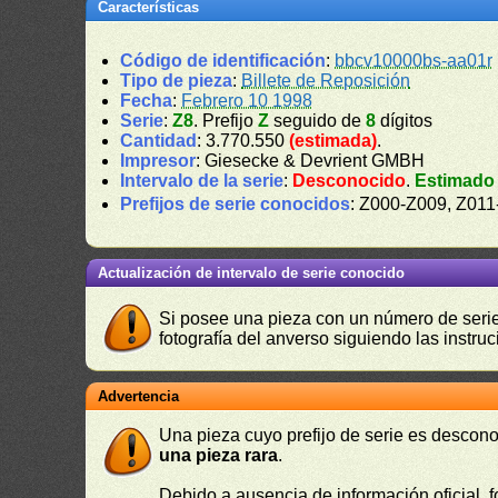
Características
Código de identificación
:
bbcv10000bs-aa01r
Tipo de pieza
:
Billete de Reposición
Fecha
:
Febrero 10 1998
Serie
:
Z8
. Prefijo
Z
seguido de
8
dígitos
Cantidad
: 3.770.550
(estimada)
.
Impresor
: Giesecke & Devrient GMBH
Intervalo de la serie
:
Desconocido
.
Estimado
Prefijos de serie conocidos
: Z000-Z009, Z01
Actualización de intervalo de serie conocido
Si posee una pieza con un número de serie 
fotografía del anverso siguiendo las instru
Advertencia
Una pieza cuyo prefijo de serie es descono
una pieza rara
.
Debido a ausencia de información oficial, f