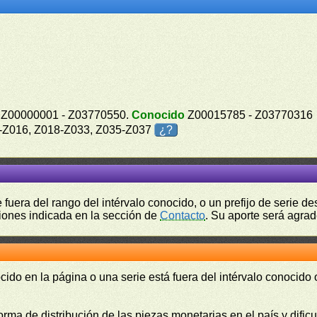
Z00000001 - Z03770550.
Conocido
Z00015785 - Z03770316
1-Z016, Z018-Z033, Z035-Z037
¿?
fuera del rango del intérvalo conocido, o un prefijo de serie 
ciones indicada en la sección de
Contacto
. Su aporte será agrad
cido en la página o una serie está fuera del intérvalo conocido
orma de distribución de las piezas monetarias en el país y difi