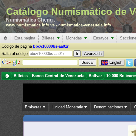
Catálogo Numismático de V
Numismática Cheng .
www.numismatica.info.ve
-
numismatica-venezuela.info
🏠
Esta página
Billetes
Monedas
Ensayos
Seccion
Código de página
bbcv10000bs-aa01r
Salta al código
Avanzada
English
🏠
Billetes
Banco Central de Venezuela
Bolívar
10.000 Bolívare
Emisores
Unidad Monetaria
Denominaciones