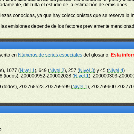
damente, dificulta el estudio de la estimación de emisiones.
piezas conocidas, ya que hay coleccionistas que se reserva la i
e las emisiones depende de los factores previamente mencionado
scrito en
Números de series especiales
del glosario.
Esta infor
s), 1077 (
Nivel 1
), 649 (
Nivel 2
), 257 (
Nivel 3
) y 45 (
Nivel 4
)
 (todos), Z00000952-Z00002028 (
Nivel 1
), Z00000303-Z0000
 (todos), Z03768523-Z03769599 (
Nivel 1
), Z03769600-Z03770
o