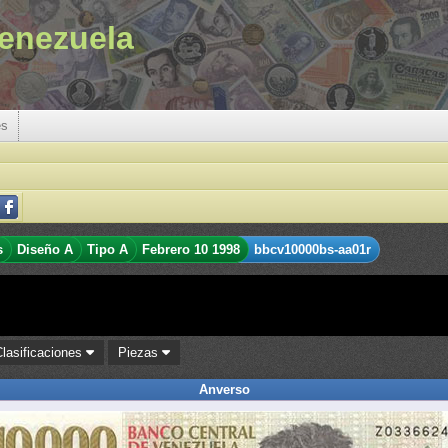
enezuela
es
s
Diseño A
Tipo A
Febrero 10 1998
bbcv10000bs-aa01r
Clasificaciones
Piezas
Anverso