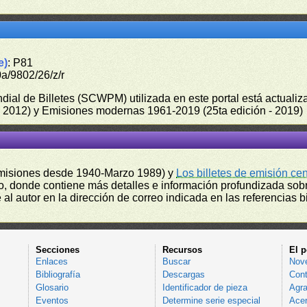
e)
: P81
a/9802/26/z/r
undial de Billetes (SCWPM) utilizada en este portal está actual
 - 2012) y Emisiones modernas 1961-2019 (25ta edición - 2019)
misiones desde 1940-Marzo 1989) y
Los billetes de emisión ce
, donde contiene más detalles e información profundizada sobr
l autor en la dirección de correo indicada en las referencias bi
Secciones
Recursos
El p
Enlaces
Buscar
Nov
Bibliografía
Descargas
Cont
Glosario
Identificador de pieza
Agra
Eventos
Determine serie especial
Acer