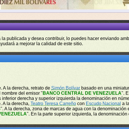
a la publicada y desea contribuir, lo puedes hacer enviando amb
yudará a mejorar la calidad de este sitio.
. A la derecha, retrato de
Simón Bolívar
basado en una miniatura
l nombre del emisor "
BANCO CENTRAL DE VENEZUELA
". 
s inferior derecha y superior izquierda la denominación en núme
e. A la derecha,
Teatro Teresa Carreño
con
Escudo Nacional
a l
S
". A la derecha, zona de marcas de agua con la denominación 
VENEZUELA
". En la parte superior izquierda, la denominación