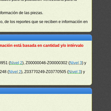
nformación de las piezas.
, de los reportes que se reciben e información en
mación está basada en cantidad y/o intérvalo
0951 (
Nivel 2
), Z00000046-Z00000302 (
Nivel 3
) y
248 (
Nivel 2
), Z03770249-Z03770505 (
Nivel 3
) y