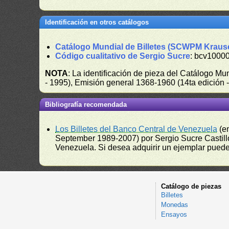
Identificación en otros catálogos
Catálogo Mundial de Billetes (SCWPM Kraus
Código cualitativo de Sergio Sucre
: bcv10000
NOTA
: La identificación de pieza del Catálogo M
- 1995), Emisión general 1368-1960 (14ta edición
Bibliografía recomendada
Los Billetes del Banco Central de Venezuela
(e
September 1989-2007) por Sergio Sucre Castillo
Venezuela. Si desea adquirir un ejemplar puede a
Catálogo de piezas
Billetes
Monedas
Ensayos