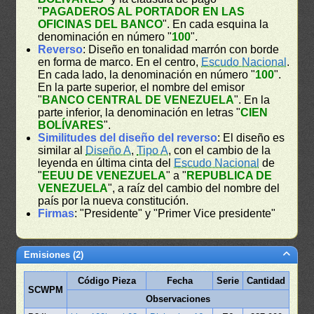
"
PAGADEROS AL PORTADOR EN LAS
OFICINAS DEL BANCO
". En cada esquina la
denominación en número "
100
".
Reverso
: Diseño en tonalidad marrón con borde
en forma de marco. En el centro,
Escudo Nacional
.
En cada lado, la denominación en número "
100
".
En la parte superior, el nombre del emisor
"
BANCO CENTRAL DE VENEZUELA
". En la
parte inferior, la denominación en letras "
CIEN
BOLÍVARES
".
Similitudes del diseño del reverso
: El diseño es
similar al
Diseño A
,
Tipo A
, con el cambio de la
leyenda en última cinta del
Escudo Nacional
de
"
EEUU DE VENEZUELA
" a "
REPUBLICA DE
VENEZUELA
", a raíz del cambio del nombre del
país por la nueva constitución.
Firmas
: "Presidente" y "Primer Vice presidente"
Emisiones (2)
Código Pieza
Fecha
Serie
Cantidad
SCWPM
Observaciones