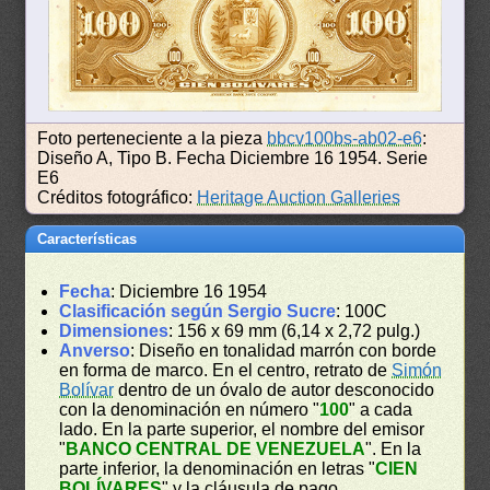
Foto perteneciente a la pieza
bbcv100bs-ab02-e6
:
Diseño A, Tipo B. Fecha Diciembre 16 1954. Serie
E6
Créditos fotográfico:
Heritage Auction Galleries
Características
Fecha
: Diciembre 16 1954
Clasificación según Sergio Sucre
: 100C
Dimensiones
: 156 x 69 mm (6,14 x 2,72 pulg.)
Anverso
: Diseño en tonalidad marrón con borde
en forma de marco. En el centro, retrato de
Simón
Bolívar
dentro de un óvalo de autor desconocido
con la denominación en número "
100
" a cada
lado. En la parte superior, el nombre del emisor
"
BANCO CENTRAL DE VENEZUELA
". En la
parte inferior, la denominación en letras "
CIEN
BOLÍVARES
" y la cláusula de pago