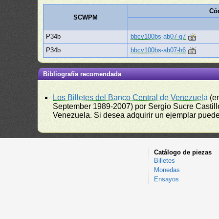
Có
SCWPM
P34b
bbcv100bs-ab07-g7
P34b
bbcv100bs-ab07-h6
Bibliografía recomendada
Los Billetes del Banco Central de Venezuela
(e
September 1989-2007) por Sergio Sucre Castillo
Venezuela. Si desea adquirir un ejemplar puede a
Catálogo de piezas
Billetes
Monedas
Ensayos