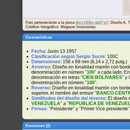
Foto perteneciente a la pieza
bbcv100bs-ab07-g7
: Diseño A, 
Créditos fotográfico: Megaser Inversiones
Características
Fecha
: Junio 13 1957
Clasificación según Sergio Sucre
: 100C
Dimensiones
: 156 x 69 mm (6,14 x 2,72 pulg.)
Anverso
: Diseño en tonalidad marrón con borde
denominación en número "
100
" a cada lado. En
denominación en letras "
CIEN BOLÍVARES
" y
denominación en número "
100
".
Reverso
: Diseño en tonalidad marrón con bord
superior, el nombre del emisor "
BANCO CENT
Similitudes del diseño del reverso
: El diseño 
VENEZUELA
" a "
REPUBLICA DE VENEZUE
Firmas
: "Presidente" y "Primer Vice presidente"
Emisiones (2)