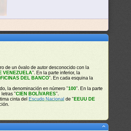
ro de un óvalo de autor desconocido con la
E VENEZUELA
". En la parte inferior, la
FICINAS DEL BANCO
". En cada esquina la
ado, la denominación en número "
100
". En la parte
 letras "
CIEN BOLÍVARES
".
tima cinta del
Escudo Nacional
de "
EEUU DE
ción.