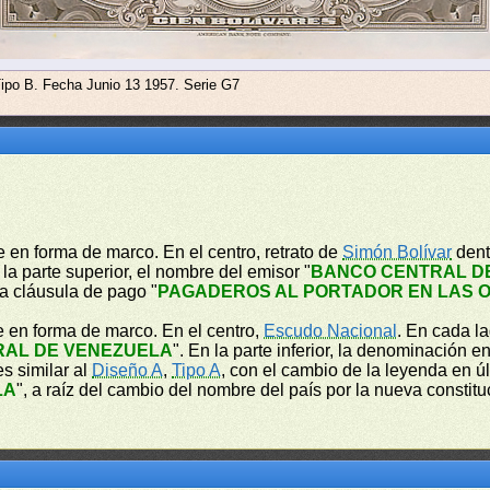
Tipo B. Fecha Junio 13 1957. Serie G7
 en forma de marco. En el centro, retrato de
Simón Bolívar
dent
 la parte superior, el nombre del emisor "
BANCO CENTRAL D
 la cláusula de pago "
PAGADEROS AL PORTADOR EN LAS O
e en forma de marco. En el centro,
Escudo Nacional
. En cada l
RAL DE VENEZUELA
". En la parte inferior, la denominación en
es similar al
Diseño A
,
Tipo A
, con el cambio de la leyenda en úl
LA
", a raíz del cambio del nombre del país por la nueva constitu