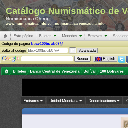
Catálogo Numismático de V
Numismática Cheng .
www.numismatica.info.ve
-
numismatica-venezuela.info
🏠
Esta página
Billetes
Monedas
Ensayos
Seccion
Código de página
bbcv100bs-ab07@
Salta al código
Avanzada
English
🏠
Billetes
Banco Central de Venezuela
Bolívar
100 Bolívares
Emisores
Unidad Monetaria
Denominaciones