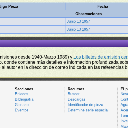
digo Pieza
Fecha
Observaciones
Junio 13 1957
Junio 13 1957
misiones desde 1940-Marzo 1989) y
Los billetes de emisión ce
, donde contiene más detalles e información profundizada sobr
l autor en la dirección de correo indicada en las referencias bi
Secciones
Recursos
El p
Enlaces
Buscar
Nov
Bibliografía
Descargas
Cont
Glosario
Identificador de pieza
Agra
Eventos
Determine serie especial
Acer
Térm
Inve
Mapa