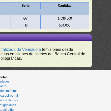
Serie
Cantidad
G7
1.836.000
H6
564.000
ntralizada de Venezuela
(emisiones desde
e las emisiones de billetes del Banco Central de
bliográficas.
ortal
edades
acto
decimientos
ca del portal
inos de uso
stigaciones
 del sitio