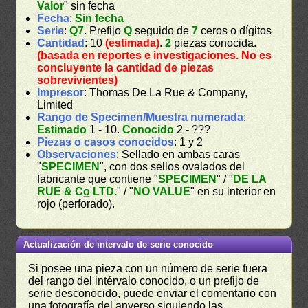
Valor
" sin fecha
Fecha
:
Sin fecha
Serie
:
Q7
. Prefijo
Q
seguido de
7
ceros o dígitos
Cantidad
: 10
(estimada)
.
2
piezas conocida.
(basada en reportes e investigaciones. No es
concluyente la cantidad de piezas
sobrevivientes)
Impresor
: Thomas De La Rue & Company,
Limited
Rango de Specimen/Muestra numerada
:
Estimado
1 - 10.
Conocido
2 - ???
Piezas o casos conocidos
: 1 y 2
Observaciones
: Sellado en ambas caras
"
SPECIMEN
", con dos sellos ovalados del
fabricante que contiene "
SPECIMEN
" / "
DE LA
RUE & Co̲ LTD.
" / "
NO VALUE
" en su interior en
rojo (perforado).
Actualización de intervalo de serie conocido
Si posee una pieza con un número de serie fuera
del rango del intérvalo conocido, o un prefijo de
serie desconocido, puede enviar el comentario con
una fotografía del anverso siguiendo las