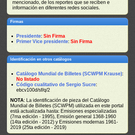
mencionado, de los reportes que se reciben e
información en diferentes redes sociales.
Firmas
Presidente
:
Sin Firma
Primer Vice presidente
:
Sin Firma
Identificación en otros catálogos
Catálogo Mundial de Billetes (SCWPM Krause)
:
No listado
Código cualitativo de Sergio Sucre
:
ebcv100d/sf/q/2
NOTA
: La identificación de pieza del Catálogo
Mundial de Billetes (SCWPM) utilizada en este portal
está actualizada hasta: Emisiones especializadas
(7ma edición - 1995), Emisión general 1368-1960
(14ta edición - 2012) y Emisiones modernas 1961-
2019 (25ta edición - 2019)