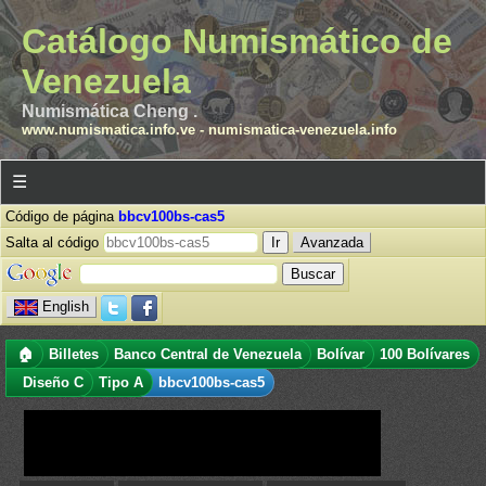
Catálogo Numismático de
Venezuela
Numismática Cheng .
www.numismatica.info.ve
-
numismatica-venezuela.info
☰
Código de página
bbcv100bs-cas5
Salta al código
Avanzada
English
🏠
Billetes
Banco Central de Venezuela
Bolívar
100 Bolívares
Diseño C
Tipo A
bbcv100bs-cas5