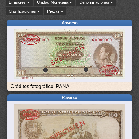
Emisores
Unidad Monetaria
Denominaciones
Clasificaciones
Piezas
Anverso
Créditos fotográfico: PANA
Reverso