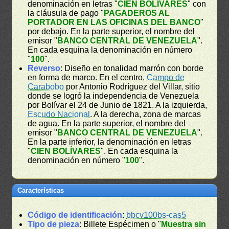
denominación en letras "
CIEN BOLÍVARES
" con
la cláusula de pago "
PAGADEROS AL
PORTADOR EN LAS OFICINAS DEL BANCO
"
por debajo. En la parte superior, el nombre del
emisor "
BANCO CENTRAL DE VENEZUELA
".
En cada esquina la denominación en número
"
100
".
Reverso
: Diseño en tonalidad marrón con borde
en forma de marco. En el centro,
Campo de
Carabobo
por Antonio Rodríguez del Villar, sitio
donde se logró la independencia de Venezuela
por Bolívar el 24 de Junio de 1821. A la izquierda,
Escudo Nacional
. A la derecha, zona de marcas
de agua. En la parte superior, el nombre del
emisor "
BANCO CENTRAL DE VENEZUELA
".
En la parte inferior, la denominación en letras
"
CIEN BOLÍVARES
". En cada esquina la
denominación en número "
100
".
Características
Código de identificación
:
bbcv100bs-cas5
Tipo de pieza
: Billete Espécimen o "
Muestra sin