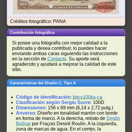
Créditos fotográfico: PANA
Contribución fotográfica
Si posee una fotografía con mejor calidad a la
publicada y desea contribuir, lo puedes hacer
enviando ambas caras siguiendo las instrucciones
en la sección de
Contacto
. Su aporte será
agradecido y ayudará a mejorar la calidad de este
sitio.
Características del Diseño C, Tipo A
Código de identificación
:
bbcv100bs-ca
Clasificación según Sergio Sucre
: 100D
Dimensiones
: 156 x 69 mm (6,14 x 2,72 pulg.)
Anverso
: Diseño en tonalidad marrón con borde
en forma de marco. A la derecha, retrato de
Simón
Bolívar
por Fraçois Desiré Roulin. A la izquierda,
zona de marcas de agua. En el centro, la