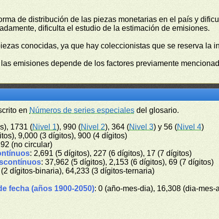
orma de distribución de las piezas monetarias en el país y difi
damente, dificulta el estudio de la estimación de emisiones.
piezas conocidas, ya que hay coleccionistas que se reserva la i
e las emisiones depende de los factores previamente mencionado
scrito en
Números de series especiales
del glosario.
s), 1731 (
Nivel 1
), 990 (
Nivel 2
), 364 (
Nivel 3
) y 56 (
Nivel 4
)
itos), 9,000 (3 dígitos), 900 (4 dígitos)
192 (no circular)
ontínuos
: 2,691 (5 dígitos), 227 (6 dígitos), 17 (7 dígitos)
iscontínuos
: 37,962 (5 dígitos), 2,153 (6 dígitos), 69 (7 dígitos)
 (2 dígitos-binaria), 64,233 (3 dígitos-ternaria)
de fecha (años 1900-2050)
: 0 (año-mes-dia), 16,308 (dia-mes-