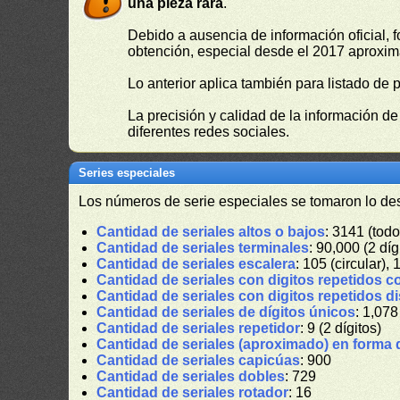
una pieza rara
.
Debido a ausencia de información oficial, f
obtención, especial desde el 2017 aproxima
Lo anterior aplica también para listado de 
La precisión y calidad de la información d
diferentes redes sociales.
Series especiales
Los números de serie especiales se tomaron lo de
Cantidad de seriales altos o bajos
: 3141 (todo
Cantidad de seriales terminales
: 90,000 (2 díg
Cantidad de seriales escalera
: 105 (circular), 
Cantidad de seriales con digitos repetidos c
Cantidad de seriales con digitos repetidos d
Cantidad de seriales de dígitos únicos
: 1,078
Cantidad de seriales repetidor
: 9 (2 dígitos)
Cantidad de seriales (aproximado) en forma 
Cantidad de seriales capicúas
: 900
Cantidad de seriales dobles
: 729
Cantidad de seriales rotador
: 16