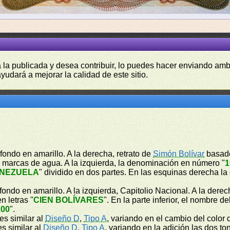
a la publicada y desea contribuir, lo puedes hacer enviando amb
yudará a mejorar la calidad de este sitio.
fondo en amarillo. A la derecha, retrato de
Simón Bolívar
basado
de marcas de agua. A la izquierda, la denominación en número "
1
ENEZUELA
" dividido en dos partes. En las esquinas derecha 
ondo en amarillo. A la izquierda, Capitolio Nacional. A la dere
n letras "
CIEN BOLÍVARES
". En la parte inferior, el nombre de
100
".
 es similar al
Diseño D
,
Tipo A
, variando en el cambio del color d
es similar al
Diseño D
,
Tipo A
, variando en la adición las dos t