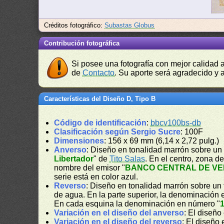
Créditos fotográfico:
Subastas Globus
Contribución fotográfica
Si posee una fotografía con mejor calidad 
de
Contacto
. Su aporte será agradecido y a
Características del Diseño D, Tipo B
Código de identificación
:
bbcv100bs-db
Clasificación según Sergio Sucre
: 100F
Dimensiones
: 156 x 69 mm (6,14 x 2,72 pulg.)
Anverso
: Diseño en tonalidad marrón sobre un 
Libertador
" de
Tito Salas
. En el centro, zona 
nombre del emisor "
BANCO CENTRAL DE V
serie está en color azul.
Reverso
: Diseño en tonalidad marrón sobre un f
de agua. En la parte superior, la denominación e
En cada esquina la denominación en número "
Variación en el diseño del anverso
: El diseño
Variación en el diseño del reverso
: El diseño 