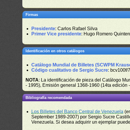
Firmas
Presidente
: Carlos Rafael Silva
Primer Vice presidente
: Hugo Romero Quinter
Identificación en otros catálogos
Catálogo Mundial de Billetes (SCWPM Kraus
Código cualitativo de Sergio Sucre
: bcv100f/
NOTA
: La identificación de pieza del Catálogo M
- 1995), Emisión general 1368-1960 (14ta edición
Bibliografía recomendada
Los Billetes del Banco Central de Venezuela
(e
September 1989-2007) por Sergio Sucre Castillo
Venezuela. Si desea adquirir un ejemplar puede a