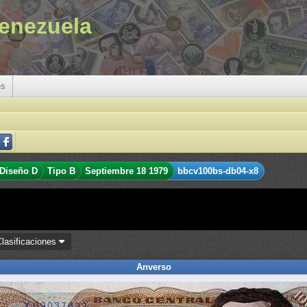
enezuela
es
Diseño D
Tipo B
Septiembre 18 1979
bbcv100bs-db04-x8
Clasificaciones
Anverso