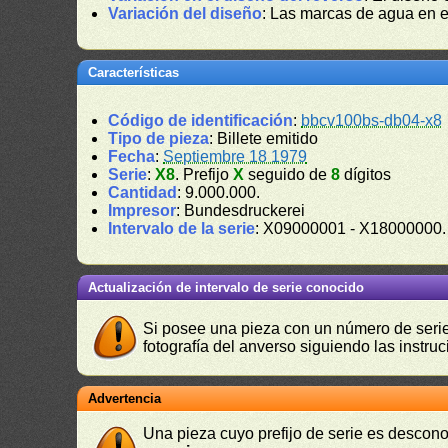
Variación del diseño
: Las marcas de agua en 
Características
Código de identificación
:
bbcv100bs-db04-x8
Tipo de pieza
: Billete emitido
Fecha
:
Septiembre 18 1979
Serie
:
X8
. Prefijo
X
seguido de
8
dígitos
Cantidad
: 9.000.000.
Impresor
: Bundesdruckerei
Intervalo de la serie
: X09000001 - X18000000.
Actualización de intervalo de serie conocido
Si posee una pieza con un número de serie 
fotografía del anverso siguiendo las instru
Advertencia
Una pieza cuyo prefijo de serie es descono