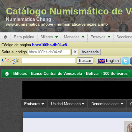
Catálogo Numismático de V
Numismática Cheng .
www.numismatica.info.ve
-
numismatica-venezuela.info
🏠
Esta página
Billetes
Monedas
Ensayos
Seccion
Código de página
bbcv100bs-db04-x8
Salta al código
Avanzada
English
🏠
Billetes
Banco Central de Venezuela
Bolívar
100 Bolívares
Emisores
Unidad Monetaria
Denominaciones