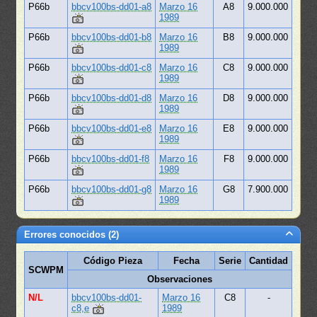
P66b
bbcv100bs-dd01-a8
Marzo 16
A8
9.000.000
1989
P66b
bbcv100bs-dd01-b8
Marzo 16
B8
9.000.000
1989
P66b
bbcv100bs-dd01-c8
Marzo 16
C8
9.000.000
1989
P66b
bbcv100bs-dd01-d8
Marzo 16
D8
9.000.000
1989
P66b
bbcv100bs-dd01-e8
Marzo 16
E8
9.000.000
1989
P66b
bbcv100bs-dd01-f8
Marzo 16
F8
9.000.000
1989
P66b
bbcv100bs-dd01-g8
Marzo 16
G8
7.900.000
1989
Errores conocidos (2)
Código Pieza
Fecha
Serie
Cantidad
SCWPM
Observaciones
N/L
bbcv100bs-dd01-
Marzo 16
C8
-
c8,e
1989