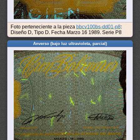
Foto perteneciente a la pieza
bbcv100bs-dd01-p8
:
Diseño D, Tipo D. Fecha Marzo 16 1989. Serie P8
Anverso (bajo luz ultravioleta, parcial)