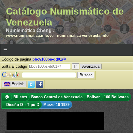
Catálogo Numismático de
Venezuela
Numismática Cheng .
www.numismatica.info.ve
-
numismatica-venezuela.info
☰
Código de página
bbcv100bs-dd01@
Salta al código
Avanzada
English
🏠
Billetes
Banco Central de Venezuela
Bolívar
100 Bolívares
Diseño D
Tipo D
Marzo 16 1989