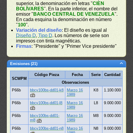
superior, la denominación en letras "
CIEN
BOLÍVARES
". En la parte inferior, el nombre del
emisor "
BANCO CENTRAL DE VENEZUELA
".
En cada esquina la denominación en número
"
100
".
Variación del diseño
: El diseño es igual al
Diseño D
,
Tipo D
. Los números de serie son
impresos con tinta magnéticas.
Firmas
: "Presidente" y "Primer Vice presidente"
Emisiones (21)
Código Pieza
Fecha
Serie
Cantidad
SCWPM
Observaciones
P66b
bbcv100bs-dd01-k8
Marzo 16
K8
1.100.000
1989
P66b
bbcv100bs-dd01-l8
Marzo 16
L8
9.000.000
1989
P66b
bbcv100bs-dd01-
Marzo 16
M8
9.000.000
m8
1989
P66b
bbcv100bs-dd01-n8
Marzo 16
N8
9.000.000
1989