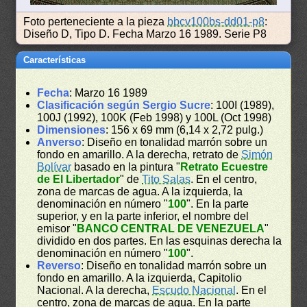
Foto perteneciente a la pieza
bbcv100bs-dd01-p8
:
Diseño D, Tipo D. Fecha Marzo 16 1989. Serie P8
Características
Fecha
: Marzo 16 1989
Clasificación según Sergio Sucre
: 100I (1989),
100J (1992), 100K (Feb 1998) y 100L (Oct 1998)
Dimensiones
: 156 x 69 mm (6,14 x 2,72 pulg.)
Anverso
: Diseño en tonalidad marrón sobre un
fondo en amarillo. A la derecha, retrato de
Simón
Bolívar
basado en la pintura "
Retrato Ecuestre
de El Libertador
" de
Tito Salas
. En el centro,
zona de marcas de agua. A la izquierda, la
denominación en número "
100
". En la parte
superior, y en la parte inferior, el nombre del
emisor "
BANCO CENTRAL DE VENEZUELA
"
dividido en dos partes. En las esquinas derecha la
denominación en número "
100
".
Reverso
: Diseño en tonalidad marrón sobre un
fondo en amarillo. A la izquierda, Capitolio
Nacional. A la derecha,
Escudo Nacional
. En el
centro, zona de marcas de agua. En la parte