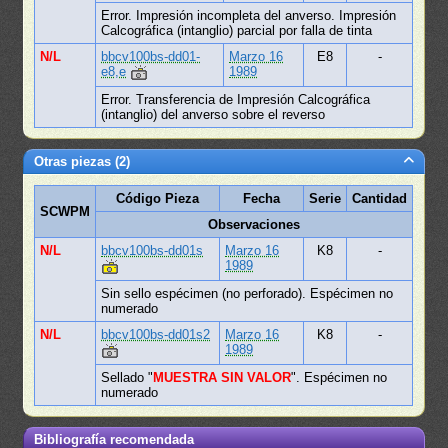
Error. Impresión incompleta del anverso. Impresión
Calcográfica (intanglio) parcial por falla de tinta
N/L
bbcv100bs-dd01-
Marzo 16
E8
-
e8,e
1989
Error. Transferencia de Impresión Calcográfica
(intanglio) del anverso sobre el reverso
Otras piezas (2)
Código Pieza
Fecha
Serie
Cantidad
SCWPM
Observaciones
N/L
bbcv100bs-dd01s
Marzo 16
K8
-
1989
Sin sello espécimen (no perforado). Espécimen no
numerado
N/L
bbcv100bs-dd01s2
Marzo 16
K8
-
1989
Sellado "
MUESTRA SIN VALOR
". Espécimen no
numerado
Bibliografía recomendada