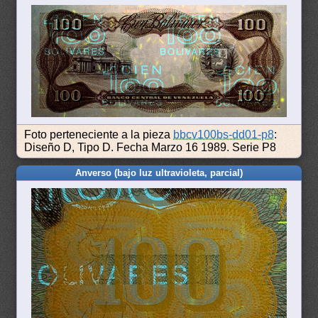
Foto perteneciente a la pieza
bbcv100bs-dd01-p8
:
Diseño D, Tipo D. Fecha Marzo 16 1989. Serie P8
Anverso (bajo luz ultravioleta, parcial)