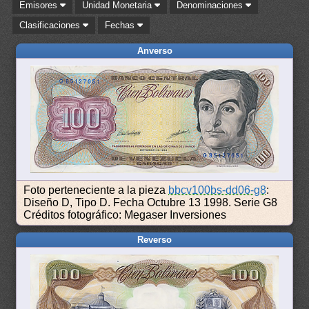
Emisores
Unidad Monetaria
Denominaciones
Clasificaciones
Fechas
Anverso
Foto perteneciente a la pieza
bbcv100bs-dd06-g8
:
Diseño D, Tipo D. Fecha Octubre 13 1998. Serie G8
Créditos fotográfico: Megaser Inversiones
Reverso