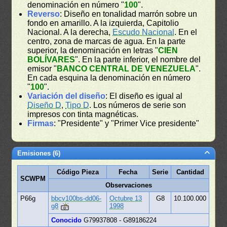
denominación en número "
100
".
Reverso
: Diseño en tonalidad marrón sobre un
fondo en amarillo. A la izquierda, Capitolio
Nacional. A la derecha,
Escudo Nacional
. En el
centro, zona de marcas de agua. En la parte
superior, la denominación en letras "
CIEN
BOLÍVARES
". En la parte inferior, el nombre del
emisor "
BANCO CENTRAL DE VENEZUELA
".
En cada esquina la denominación en número
"
100
".
Variación del diseño
: El diseño es igual al
Diseño D
,
Tipo D
. Los números de serie son
impresos con tinta magnéticas.
Firmas
: "Presidente" y "Primer Vice presidente"
Emisiones (6)
Código Pieza
Fecha
Serie
Cantidad
SCWPM
Observaciones
P66g
bbcv100bs-dd06-
Octubre 13
G8
10.100.000
g8
1998
Conocido
G79937808 - G89186224