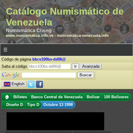
Catálogo Numismático de
Venezuela
Numismática Cheng .
www.numismatica.info.ve
-
numismatica-venezuela.info
☰
Código de página
bbcv100bs-dd06@
Salta al código
Avanzada
English
🏠
Billetes
Banco Central de Venezuela
Bolívar
100 Bolívares
Diseño D
Tipo D
Octubre 13 1998