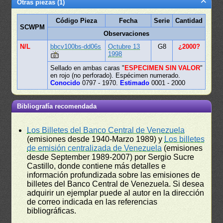
Otras piezas (1)
Código Pieza
Fecha
Serie
Cantidad
SCWPM
Observaciones
N/L
bbcv100bs-dd06s
Octubre 13
G8
¿2000?
1998
Sellado en ambas caras "
ESPECIMEN SIN VALOR
"
en rojo (no perforado). Espécimen numerado.
Conocido
0797 - 1970.
Estimado
0001 - 2000
Bibliografía recomendada
Los Billetes del Banco Central de Venezuela
(emisiones desde 1940-Marzo 1989) y
Los billetes
de emisión centralizada de Venezuela
(emisiones
desde September 1989-2007) por Sergio Sucre
Castillo, donde contiene más detalles e
información profundizada sobre las emisiones de
billetes del Banco Central de Venezuela. Si desea
adquirir un ejemplar puede al autor en la dirección
de correo indicada en las referencias
bibliográficas.