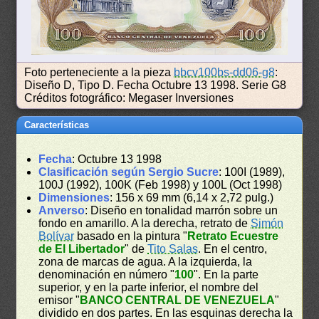
Foto perteneciente a la pieza
bbcv100bs-dd06-g8
:
Diseño D, Tipo D. Fecha Octubre 13 1998. Serie G8
Créditos fotográfico: Megaser Inversiones
Características
Fecha
: Octubre 13 1998
Clasificación según Sergio Sucre
: 100I (1989),
100J (1992), 100K (Feb 1998) y 100L (Oct 1998)
Dimensiones
: 156 x 69 mm (6,14 x 2,72 pulg.)
Anverso
: Diseño en tonalidad marrón sobre un
fondo en amarillo. A la derecha, retrato de
Simón
Bolívar
basado en la pintura "
Retrato Ecuestre
de El Libertador
" de
Tito Salas
. En el centro,
zona de marcas de agua. A la izquierda, la
denominación en número "
100
". En la parte
superior, y en la parte inferior, el nombre del
emisor "
BANCO CENTRAL DE VENEZUELA
"
dividido en dos partes. En las esquinas derecha la