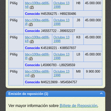
P66g
bbcv100bs-dd06-
Octubre 13
H8
45.000.000
h8
1998
Conocido
H45356275 - H89230486
P66g
bbcv100bs-dd06-
Octubre 13
J8
45.000.000
j8
1998
Conocido
J45557722 - J89932227
P66g
bbcv100bs-dd06-
Octubre 13
K8
45.000.000
k8
1998
Conocido
K45190221 - K88507837
P66g
bbcv100bs-dd06-
Octubre 13
L8
45.000.000
l8
1998
Conocido
L45990783 - L89258559
P66g
bbcv100bs-dd06-
Octubre 13
M8
9.900.000
m8
1998
Conocido
M45213909 - M54584757
Emisión de reposición (1)
Ver mayor información sobre
Billete de Reposición
.