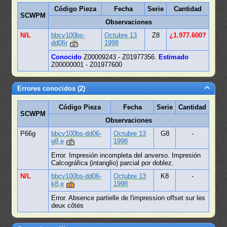
Código Pieza
Fecha
Serie
Cantidad
SCWPM
Observaciones
N/L
bbcv100bs-
Octubre 13
Z8
¿1.977.600?
dd06r
1998
Conocido
Z00009243 - Z01977356.
Estimado
Z00000001 - Z01977600
Errores conocidos (2)
Código Pieza
Fecha
Serie
Cantidad
SCWPM
Observaciones
P66g
bbcv100bs-dd06-
Octubre 13
G8
-
g8,e
1998
Error. Impresión incompleta del anverso. Impresión
Calcográfica (intanglio) parcial por doblez.
N/L
bbcv100bs-dd06-
Octubre 13
K8
-
k8,e
1998
Error. Absence partielle de l'impression offset sur ​​les
deux côtés