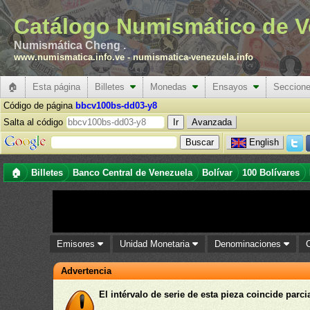
Catálogo Numismático de V
Numismática Cheng .
www.numismatica.info.ve
-
numismatica-venezuela.info
🏠
Esta página
Billetes
Monedas
Ensayos
Seccion
Código de página
bbcv100bs-dd03-y8
Salta al código
Avanzada
English
🏠
Billetes
Banco Central de Venezuela
Bolívar
100 Bolívares
Emisores
Unidad Monetaria
Denominaciones
Advertencia
El intérvalo de serie de esta pieza coincide parc