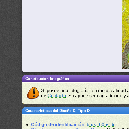
Contribución fotográfica
Si posee una fotografía con mejor calidad 
de
Contacto
. Su aporte será agradecido y a
Características del Diseño D, Tipo D
Código de identificación
:
bbcv100bs-dd