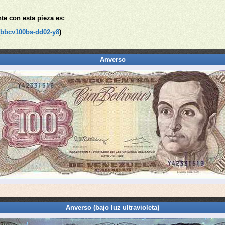
nte con esta pieza es:
(
bbcv100bs-dd02-y8
)
Anverso
Anverso (bajo luz ultravioleta)