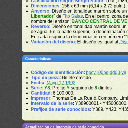
Clasificación según Sergio Sucre
: 100I (1989
Dimensiones
: 156 x 69 mm (6,14 x 2,72 pulg.)
Anverso
: Diseño en tonalidad marrón sobre un 
Libertador
" de
Tito Salas
. En el centro, zona 
nombre del emisor "
BANCO CENTRAL DE V
Reverso
: Diseño en tonalidad marrón sobre un f
de agua. En la parte superior, la denominación e
En cada esquina la denominación en número "
Variación del diseño
: El diseño es igual al
Dis
Características
Código de identificación
:
bbcv100bs-dd03-y8
Tipo de pieza
: Billete emitido
Fecha
:
Mayo 12 1992
Serie
:
Y8
. Prefijo
Y
seguido de
8
dígitos
Cantidad
: 6.100.000.
Impresor
: Thomas De La Rue & Company, Limi
Intervalo de la serie
: Y38900001 - Y45000000
Prefijos de serie conocidos
: Y389, Y423, Y4
Actualización de intervalo de serie conocido