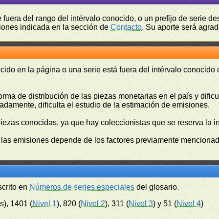
fuera del rango del intérvalo conocido, o un prefijo de serie 
ciones indicada en la sección de
Contacto
. Su aporte será agrad
cido en la página o una serie está fuera del intérvalo conocido
orma de distribución de las piezas monetarias en el país y difi
damente, dificulta el estudio de la estimación de emisiones.
piezas conocidas, ya que hay coleccionistas que se reserva la i
e las emisiones depende de los factores previamente mencionado
scrito en
Números de series especiales
del glosario.
s), 1401 (
Nivel 1
), 820 (
Nivel 2
), 311 (
Nivel 3
) y 51 (
Nivel 4
)