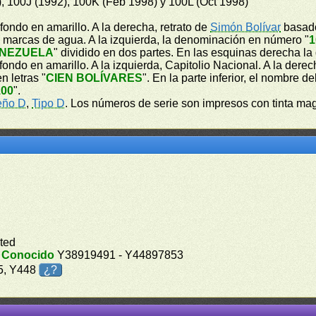
), 100J (1992), 100K (Feb 1998) y 100L (Oct 1998)
fondo en amarillo. A la derecha, retrato de
Simón Bolívar
basado
de marcas de agua. A la izquierda, la denominación en número "
1
ENEZUELA
" dividido en dos partes. En las esquinas derecha 
ondo en amarillo. A la izquierda, Capitolio Nacional. A la dere
n letras "
CIEN BOLÍVARES
". En la parte inferior, el nombre de
100
".
eño D
,
Tipo D
. Los números de serie son impresos con tinta ma
ted
.
Conocido
Y38919491 - Y44897853
35, Y448
¿?