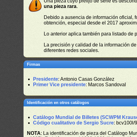
Una pieza cuyo prefijo de serie es descono
una pieza rara
.
Debido a ausencia de información oficial, f
obtención, especial desde el 2017 aproxima
Lo anterior aplica también para listado de 
La precisión y calidad de la información d
diferentes redes sociales.
Firmas
Presidente
: Antonio Casas González
Primer Vice presidente
: Marcos Sandoval
Identificación en otros catálogos
Catálogo Mundial de Billetes (SCWPM Kraus
Código cualitativo de Sergio Sucre
: bcv100l/
NOTA
: La identificación de pieza del Catálogo M