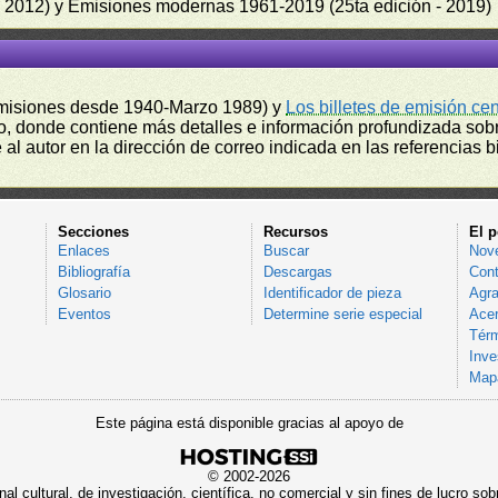
 - 2012) y Emisiones modernas 1961-2019 (25ta edición - 2019)
misiones desde 1940-Marzo 1989) y
Los billetes de emisión ce
, donde contiene más detalles e información profundizada sobr
l autor en la dirección de correo indicada en las referencias bi
Secciones
Recursos
El p
Enlaces
Buscar
Nov
Bibliografía
Descargas
Cont
Glosario
Identificador de pieza
Agra
Eventos
Determine serie especial
Acer
Térm
Inve
Mapa
Este página está disponible gracias al apoyo de
© 2002-2026
al cultural, de investigación, científica, no comercial y sin fines de lucro 