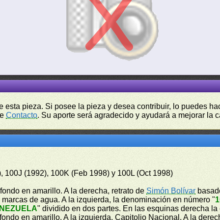
de esta pieza. Si posee la pieza y desea contribuir, lo puedes 
de
Contacto
. Su aporte será agradecido y ayudará a mejorar la ca
), 100J (1992), 100K (Feb 1998) y 100L (Oct 1998)
fondo en amarillo. A la derecha, retrato de
Simón Bolívar
basado
de marcas de agua. A la izquierda, la denominación en número "
1
ENEZUELA
" dividido en dos partes. En las esquinas derecha 
ondo en amarillo. A la izquierda, Capitolio Nacional. A la dere