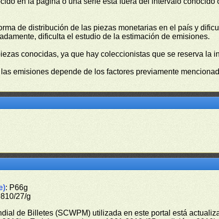
cido en la página o una serie está fuera del intérvalo conocido
orma de distribución de las piezas monetarias en el país y difi
damente, dificulta el estudio de la estimación de emisiones.
piezas conocidas, ya que hay coleccionistas que se reserva la i
e las emisiones depende de los factores previamente mencionado
e)
: P66g
9810/27/g
undial de Billetes (SCWPM) utilizada en este portal está actual