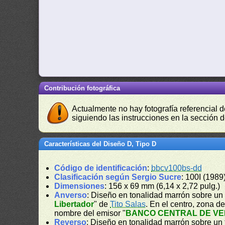
Contribución fotográfica
Actualmente no hay fotografía referencial 
siguiendo las instrucciones en la sección 
Características del Diseño D, Tipo D
Código de identificación
:
bbcv100bs-dd
Clasificación según Sergio Sucre
: 100I (1989
Dimensiones
: 156 x 69 mm (6,14 x 2,72 pulg.)
Anverso
: Diseño en tonalidad marrón sobre un 
Libertador
" de
Tito Salas
. En el centro, zona 
nombre del emisor "
BANCO CENTRAL DE V
Reverso
: Diseño en tonalidad marrón sobre un f