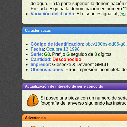
de agua. En la parte superior, la denominación e
En cada esquina la denominación en número "
Variación del diseño
: El diseño es igual al
Dis
Características
Código de identificación
:
bbcv100bs-dd06-g8
Fecha
:
Octubre 13 1998
Serie
:
G8
. Prefijo
G
seguido de
8
dígitos
Cantidad
:
Desconocido
.
Impresor
: Giesecke & Devrient GMBH
Observaciones
: Error. Impresión incompleta de
Actualización de intervalo de serie conocido
Si posee una pieza con un número de serie 
fotografía del anverso siguiendo las instru
Advertencia