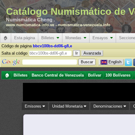
Catálogo Numismático de V
Numismática Cheng .
www.numismatica.info.ve
-
numismatica-venezuela.info
🏠
Esta página
Billetes
Monedas
Ensayos
Seccion
Código de página
bbcv100bs-dd06-g8,e
Salta al código
Avanzada
English
🏠
Billetes
Banco Central de Venezuela
Bolívar
100 Bolívares
Emisores
Unidad Monetaria
Denominaciones