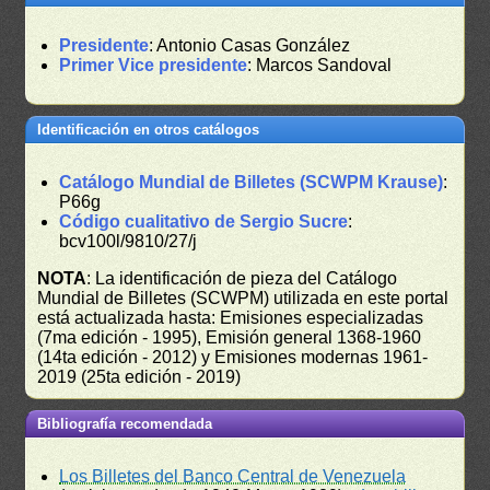
Presidente
: Antonio Casas González
Primer Vice presidente
: Marcos Sandoval
Identificación en otros catálogos
Catálogo Mundial de Billetes (SCWPM Krause)
:
P66g
Código cualitativo de Sergio Sucre
:
bcv100l/9810/27/j
NOTA
: La identificación de pieza del Catálogo
Mundial de Billetes (SCWPM) utilizada en este portal
está actualizada hasta: Emisiones especializadas
(7ma edición - 1995), Emisión general 1368-1960
(14ta edición - 2012) y Emisiones modernas 1961-
2019 (25ta edición - 2019)
Bibliografía recomendada
Los Billetes del Banco Central de Venezuela