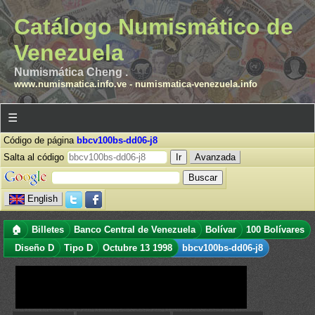
Catálogo Numismático de
Venezuela
Numismática Cheng .
www.numismatica.info.ve
-
numismatica-venezuela.info
☰
Código de página
bbcv100bs-dd06-j8
Salta al código
Avanzada
English
🏠
Billetes
Banco Central de Venezuela
Bolívar
100 Bolívares
Diseño D
Tipo D
Octubre 13 1998
bbcv100bs-dd06-j8