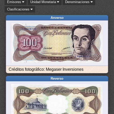
Emisores
Unidad Monetaria
Denominaciones
Clasificaciones
Anverso
Créditos fotográfico: Megaser Inversiones
Reverso