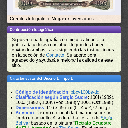
Créditos fotográfico: Megaser Inversiones
Contribución fotográfica
Si posee una fotografía con mejor calidad a la
publicada y desea contribuir, lo puedes hacer
enviando ambas caras siguiendo las instrucciones
en la sección de
Contacto
. Su aporte será
agradecido y ayudará a mejorar la calidad de este
sitio.
Características del Diseño D, Tipo D
Código de identificación
:
bbcv100bs-dd
Clasificación según Sergio Sucre
: 100I (1989),
100J (1992), 100K (Feb 1998) y 100L (Oct 1998)
Dimensiones
: 156 x 69 mm (6,14 x 2,72 pulg.)
Anverso
: Diseño en tonalidad marrón sobre un
fondo en amarillo. A la derecha, retrato de
Simón
Bolívar
basado en la pintura "
Retrato Ecuestre