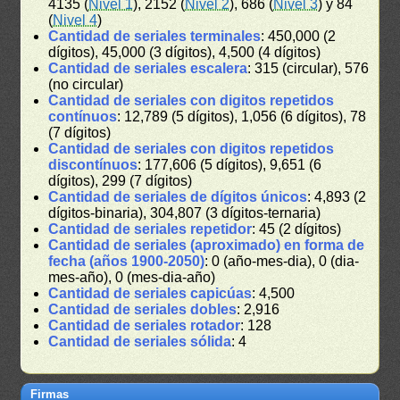
4135 (
Nivel 1
), 2152 (
Nivel 2
), 686 (
Nivel 3
) y 84
(
Nivel 4
)
Cantidad de seriales terminales
: 450,000 (2
dígitos), 45,000 (3 dígitos), 4,500 (4 dígitos)
Cantidad de seriales escalera
: 315 (circular), 576
(no circular)
Cantidad de seriales con digitos repetidos
contínuos
: 12,789 (5 dígitos), 1,056 (6 dígitos), 78
(7 dígitos)
Cantidad de seriales con digitos repetidos
discontínuos
: 177,606 (5 dígitos), 9,651 (6
dígitos), 299 (7 dígitos)
Cantidad de seriales de dígitos únicos
: 4,893 (2
dígitos-binaria), 304,807 (3 dígitos-ternaria)
Cantidad de seriales repetidor
: 45 (2 dígitos)
Cantidad de seriales (aproximado) en forma de
fecha (años 1900-2050)
: 0 (año-mes-dia), 0 (dia-
mes-año), 0 (mes-dia-año)
Cantidad de seriales capicúas
: 4,500
Cantidad de seriales dobles
: 2,916
Cantidad de seriales rotador
: 128
Cantidad de seriales sólida
: 4
Firmas