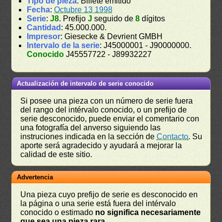
Tipo de pieza
: Billete emitido
Fecha
:
Octubre 13 1998
Serie
:
J8
. Prefijo
J
seguido de
8
dígitos
Cantidad
: 45.000.000.
Impresor
: Giesecke & Devrient GMBH
Intervalo de la serie
: J45000001 - J90000000.
Conocido
J45557722 - J89932227
Actualización de intervalo de serie conocido
Si posee una pieza con un número de serie fuera
del rango del intérvalo conocido, o un prefijo de
serie desconocido, puede enviar el comentario con
una fotografía del anverso siguiendo las
instruciones indicada en la sección de
Contacto
. Su
aporte será agradecido y ayudará a mejorar la
calidad de este sitio.
Advertencia
Una pieza cuyo prefijo de serie es desconocido en
la página o una serie está fuera del intérvalo
conocido o estimado
no significa necesariamente
que sea una pieza rara
.