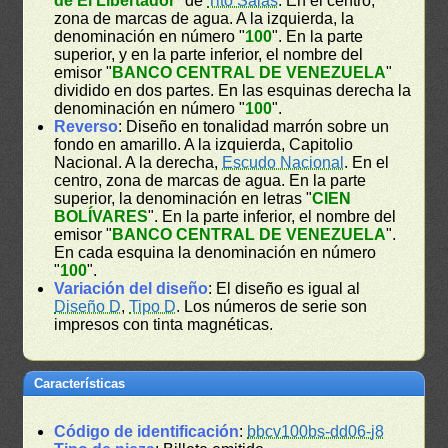
de El Libertador
" de
Tito Salas
. En el centro,
zona de marcas de agua. A la izquierda, la
denominación en número "
100
". En la parte
superior, y en la parte inferior, el nombre del
emisor "
BANCO CENTRAL DE VENEZUELA
"
dividido en dos partes. En las esquinas derecha la
denominación en número "
100
".
Reverso
: Diseño en tonalidad marrón sobre un
fondo en amarillo. A la izquierda, Capitolio
Nacional. A la derecha,
Escudo Nacional
. En el
centro, zona de marcas de agua. En la parte
superior, la denominación en letras "
CIEN
BOLÍVARES
". En la parte inferior, el nombre del
emisor "
BANCO CENTRAL DE VENEZUELA
".
En cada esquina la denominación en número
"
100
".
Variación del diseño
: El diseño es igual al
Diseño D
,
Tipo D
. Los números de serie son
impresos con tinta magnéticas.
Características
Código de identificación
:
bbcv100bs-dd06-j8