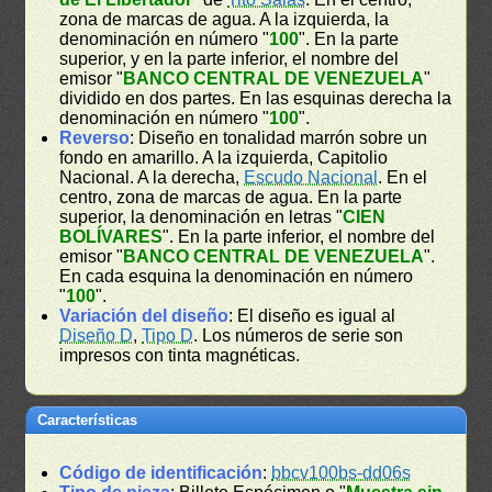
zona de marcas de agua. A la izquierda, la
denominación en número "
100
". En la parte
superior, y en la parte inferior, el nombre del
emisor "
BANCO CENTRAL DE VENEZUELA
"
dividido en dos partes. En las esquinas derecha la
denominación en número "
100
".
Reverso
: Diseño en tonalidad marrón sobre un
fondo en amarillo. A la izquierda, Capitolio
Nacional. A la derecha,
Escudo Nacional
. En el
centro, zona de marcas de agua. En la parte
superior, la denominación en letras "
CIEN
BOLÍVARES
". En la parte inferior, el nombre del
emisor "
BANCO CENTRAL DE VENEZUELA
".
En cada esquina la denominación en número
"
100
".
Variación del diseño
: El diseño es igual al
Diseño D
,
Tipo D
. Los números de serie son
impresos con tinta magnéticas.
Características
Código de identificación
:
bbcv100bs-dd06s