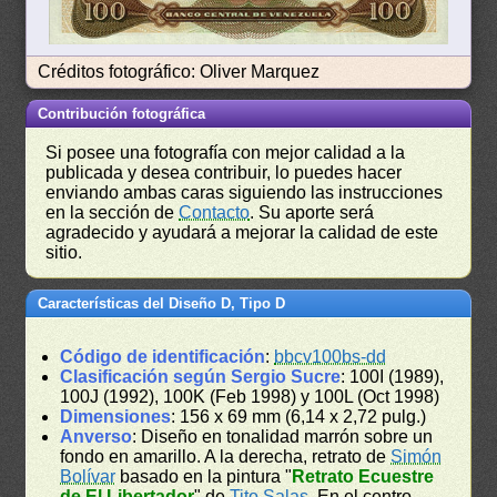
Créditos fotográfico: Oliver Marquez
Contribución fotográfica
Si posee una fotografía con mejor calidad a la
publicada y desea contribuir, lo puedes hacer
enviando ambas caras siguiendo las instrucciones
en la sección de
Contacto
. Su aporte será
agradecido y ayudará a mejorar la calidad de este
sitio.
Características del Diseño D, Tipo D
Código de identificación
:
bbcv100bs-dd
Clasificación según Sergio Sucre
: 100I (1989),
100J (1992), 100K (Feb 1998) y 100L (Oct 1998)
Dimensiones
: 156 x 69 mm (6,14 x 2,72 pulg.)
Anverso
: Diseño en tonalidad marrón sobre un
fondo en amarillo. A la derecha, retrato de
Simón
Bolívar
basado en la pintura "
Retrato Ecuestre
de El Libertador
" de
Tito Salas
. En el centro,