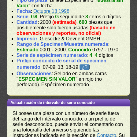
Tipo de pieza
: Billete Espécimen o "
Muestra sin
Valor
" con fecha
Fecha
:
Octubre 13 1998
Serie
:
G8
. Prefijo
G
seguido de
8
ceros o dígitos
Cantidad
: 2000
(estimada)
.
600
piezas que
posiblemente solo fueron usadas
(basado en
observaciones y reportes, no oficial)
Impresor
: Giesecke & Devrient GMBH
Rango de Specimen/Muestra numerada
:
Estimado
0001 - 2000.
Conocido
0797 - 1970
Serie de espécimen numerado
:
4
.
4
dígitos
Prefijo conocido de serial de specimen
numerado
: 07-09, 13, 18-19
¿?
Observaciones
: Sellado en ambas caras
"
ESPECIMEN SIN VALOR
" en rojo (no
perforado). Espécimen numerado
Actualización de intervalo de serie conocido
Si posee una pieza con un número de serie fuera
del rango del intérvalo conocido, o un prefijo de
serie desconocido, puede enviar el comentario con
una fotografía del anverso siguiendo las
instruciones indicada en la sección de
Contacto
. Su