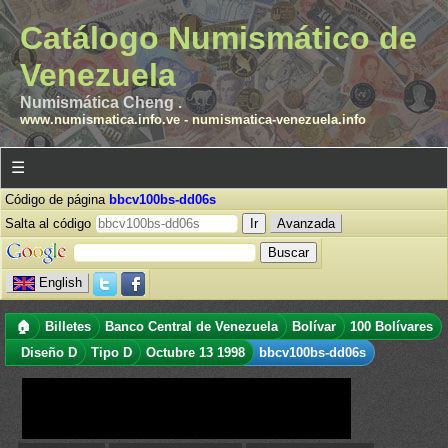
Catálogo Numismático de
Venezuela
Numismática Cheng .
www.numismatica.info.ve
-
numismatica-venezuela.info
☰
Código de página
bbcv100bs-dd06s
Salta al código
Avanzada
English
🏠
Billetes
Banco Central de Venezuela
Bolívar
100 Bolívares
Diseño D
Tipo D
Octubre 13 1998
bbcv100bs-dd06s