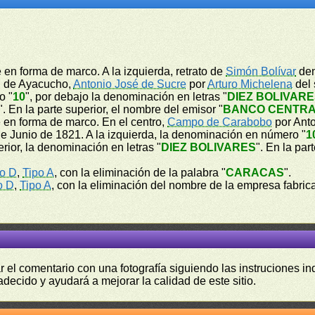
 en forma de marco. A la izquierda, retrato de
Simón Bolívar
den
al de Ayacucho,
Antonio José de Sucre
por
Arturo Michelena
del 
o "
10
", por debajo la denominación en letras "
DIEZ BOLIVAR
". En la parte superior, el nombre del emisor "
BANCO CENTRA
e en forma de marco. En el centro,
Campo de Carabobo
por Anto
e Junio de 1821. A la izquierda, la denominación en número "
1
ferior, la denominación en letras "
DIEZ BOLIVARES
". En la par
o D
,
Tipo A
, con la eliminación de la palabra "
CARACAS
".
o D
,
Tipo A
, con la eliminación del nombre de la empresa fabrica
r el comentario con una fotografía siguiendo las instruciones i
adecido y ayudará a mejorar la calidad de este sitio.