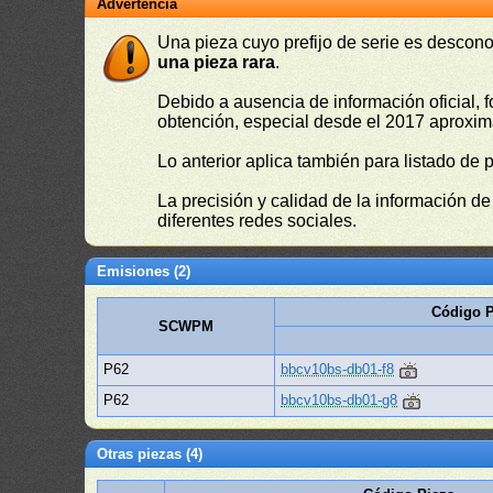
Advertencia
Una pieza cuyo prefijo de serie es descono
una pieza rara
.
Debido a ausencia de información oficial, f
obtención, especial desde el 2017 aproxima
Lo anterior aplica también para listado de 
La precisión y calidad de la información d
diferentes redes sociales.
Emisiones (2)
Código P
SCWPM
P62
bbcv10bs-db01-f8
P62
bbcv10bs-db01-g8
Otras piezas (4)