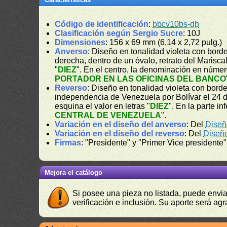
Código de identificación
:
bbcv10bs-db
Clasificación según Sergio Sucre
: 10J
Dimensiones
: 156 x 69 mm (6,14 x 2,72 pulg.)
Anverso
: Diseño en tonalidad violeta con borde
derecha, dentro de un óvalo, retrato del Marisc
"
DIEZ
". En el centro, la denominación en númer
PORTADOR EN LAS OFICINAS DEL BANCO
Reverso
: Diseño en tonalidad violeta con bord
independencia de Venezuela por Bolívar el 24 d
esquina el valor en letras "
DIEZ
". En la parte in
CENTRAL DE VENEZUELA
".
Variación en el diseño del anverso
: Del
Diseñ
Variación en el diseño del reverso
: Del
Diseñ
Firmas
: "Presidente" y "Primer Vice presidente"
Mejora el catálogo
Si posee una pieza no listada, puede envia
verificación e inclusión. Su aporte será agr