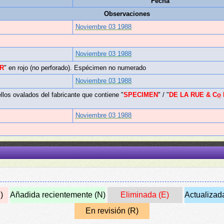
Fecha
Observaciones
Noviembre 03 1988
Noviembre 03 1988
OR
" en rojo (no perforado). Espécimen no numerado
Noviembre 03 1988
llos ovalados del fabricante que contiene "
SPECIMEN
" / "
DE LA RUE & Co̲ 
Noviembre 03 1988
)
Añadida recientemente (N)
Eliminada (E)
Actualizad
En revisión (R)