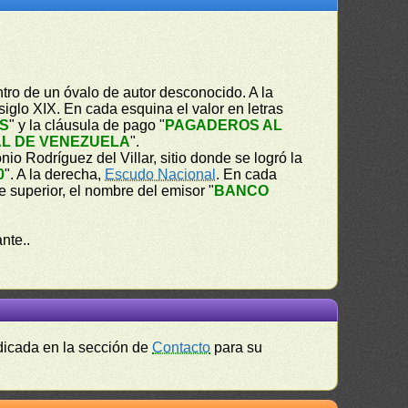
tro de un óvalo de autor desconocido. A la
siglo XIX. En cada esquina el valor en letras
ES
" y la cláusula de pago "
PAGADEROS AL
L DE VENEZUELA
".
nio Rodríguez del Villar, sitio donde se logró la
0
". A la derecha,
Escudo Nacional
. En cada
te superior, el nombre del emisor "
BANCO
nte..
ndicada en la sección de
Contacto
para su