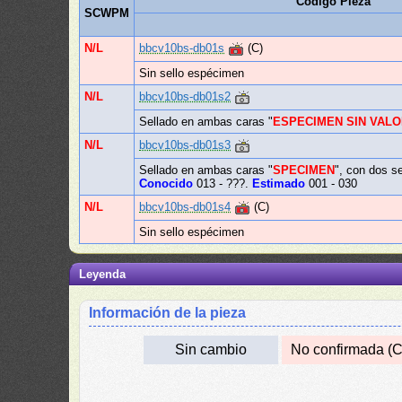
Código Pieza
SCWPM
N/L
bbcv10bs-db01s
(C)
Sin sello espécimen
N/L
bbcv10bs-db01s2
Sellado en ambas caras "
ESPECIMEN SIN VAL
N/L
bbcv10bs-db01s3
Sellado en ambas caras "
SPECIMEN
", con dos se
Conocido
013 - ???.
Estimado
001 - 030
N/L
bbcv10bs-db01s4
(C)
Sin sello espécimen
Leyenda
Información de la pieza
Sin cambio
No confirmada (C