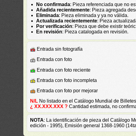
No confirmada
: Pieza referenciada que no es
Añadida recientemente
: Pieza agregada des
Eliminada
: Pieza eliminada y ya no válida.
Actualizada recientemente
: Pieza actualiza
Por verificación
: Pieza que debe existir teór
En revisión
: Pieza catalogada en revisión.
Entrada sin fotografía
Entrada con foto
Entrada con foto reciente
Entrada con foto incompleta
Entrada con foto por mejorar
N/L
No listado en el Catálogo Mundial de Bille
¿ XX.XXX.XXX ?
Cantidad estimada, no confirm
NOTA
: La identificación de pieza del Catálogo 
edición - 1995), Emisión general 1368-1960 (14t