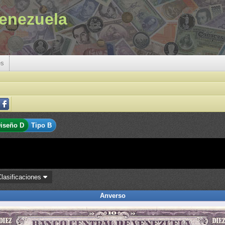
enezuela
es
iseño D
Tipo B
Clasificaciones
Anverso