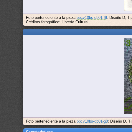
Foto perteneciente a la pieza
bbcv10bs-db01-f8
: Diseño D, T
Créditos fotográfico: Librería Cultural
Foto perteneciente a la pieza
bbcv10bs-db01-g8
: Diseño D, T
Características