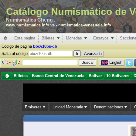
Catálogo Numismático de V
Numismática Cheng .
www.numismatica.info.ve
-
numismatica-venezuela.info
🏠
Esta página
Billetes
Monedas
Ensayos
Seccion
Código de página
bbcv10bs-db
Salta al código
Avanzada
English
🏠
Billetes
Banco Central de Venezuela
Bolívar
10 Bolívares
D
Emisores
Unidad Monetaria
Denominaciones