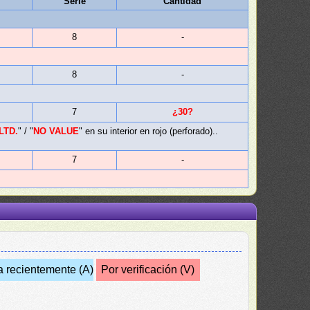
Serie
Cantidad
8
-
8
-
7
¿30?
LTD.
" / "
NO VALUE
" en su interior en rojo (perforado)..
7
-
a recientemente (A)
Por verificación (V)