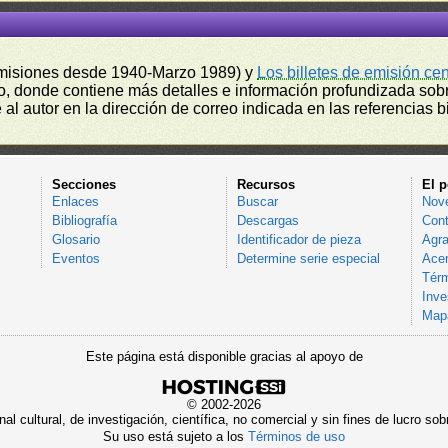
misiones desde 1940-Marzo 1989) y
Los billetes de emisión ce
, donde contiene más detalles e información profundizada sobr
l autor en la dirección de correo indicada en las referencias bi
Secciones
Recursos
El p
Enlaces
Buscar
Nov
Bibliografía
Descargas
Cont
Glosario
Identificador de pieza
Agra
Eventos
Determine serie especial
Acer
Térm
Inve
Mapa
Este página está disponible gracias al apoyo de
© 2002-2026
al cultural, de investigación, científica, no comercial y sin fines de lucro 
Su uso está sujeto a los
Términos de uso