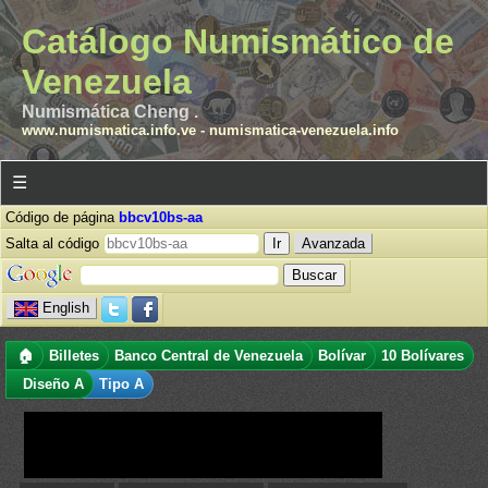
Catálogo Numismático de
Venezuela
Numismática Cheng .
www.numismatica.info.ve
-
numismatica-venezuela.info
☰
Código de página
bbcv10bs-aa
Salta al código
Avanzada
English
🏠
Billetes
Banco Central de Venezuela
Bolívar
10 Bolívares
Diseño A
Tipo A