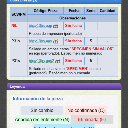
Otras piezas (3)
Código Pieza
Fecha
Serie
Cantidad
SCWPM
Observaciones
N/L
bbcv10bs-aap
Sin fecha
-
-
Prueba de impresión (perforado)
P31s
bbcv10bs-aas
Sin fecha
5
-
Sellado en ambas caras "
SPECIMEN SIN VALOR
"
en rojo (perforado). Espécimen no numerado
P31s
bbcv10bs-aas2
Sin fecha
5
-
Sellado en el anverso "
SPECIMEN
" en azul
(perforado). Espécimen no numerado
Leyenda
Información de la pieza
Sin cambio
No confirmada (C)
Añadida recientemente (N)
Eliminada (E)