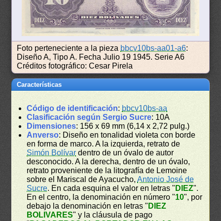
Foto perteneciente a la pieza
bbcv10bs-aa01-a6
:
Diseño A, Tipo A. Fecha Julio 19 1945. Serie A6
Créditos fotográfico: Cesar Pirela
Características
Código de identificación
:
bbcv10bs-aa
Clasificación según Sergio Sucre
: 10A
Dimensiones
: 156 x 69 mm (6,14 x 2,72 pulg.)
Anverso
: Diseño en tonalidad violeta con borde
en forma de marco. A la izquierda, retrato de
Simón Bolívar
dentro de un óvalo de autor
desconocido. A la derecha, dentro de un óvalo,
retrato proveniente de la litografía de Lemoine
sobre el Mariscal de Ayacucho,
Antonio José de
Sucre
. En cada esquina el valor en letras "
DIEZ
".
En el centro, la denominación en número "
10
", por
debajo la denominación en letras "
DIEZ
BOLIVARES
" y la cláusula de pago