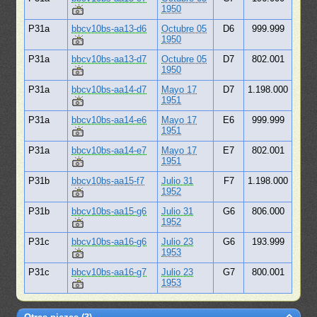
1950
P31a
bbcv10bs-aa13-d6
Octubre 05
D6
999.999
1950
P31a
bbcv10bs-aa13-d7
Octubre 05
D7
802.001
1950
P31a
bbcv10bs-aa14-d7
Mayo 17
D7
1.198.000
1951
P31a
bbcv10bs-aa14-e6
Mayo 17
E6
999.999
1951
P31a
bbcv10bs-aa14-e7
Mayo 17
E7
802.001
1951
P31b
bbcv10bs-aa15-f7
Julio 31
F7
1.198.000
1952
P31b
bbcv10bs-aa15-g6
Julio 31
G6
806.000
1952
P31c
bbcv10bs-aa16-g6
Julio 23
G6
193.999
1953
P31c
bbcv10bs-aa16-g7
Julio 23
G7
800.001
1953