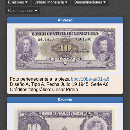
Emisores
Unidad Monetaria
Denominaciones
Clasificaciones
Anverso
Foto perteneciente a la pieza
bbcv10bs-aa01-a6
:
Diseño A, Tipo A. Fecha Julio 19 1945. Serie A6
Créditos fotográfico: Cesar Pirela
Reverso