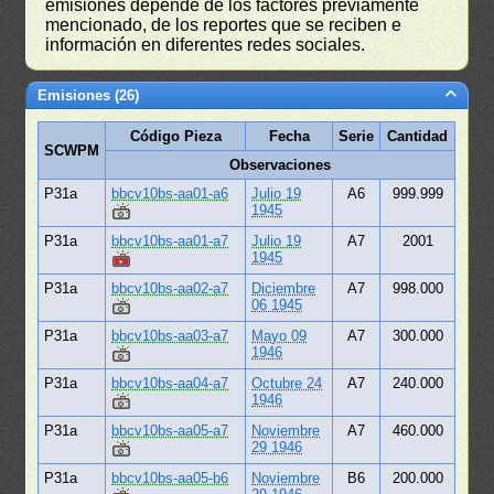
emisiones depende de los factores previamente
mencionado, de los reportes que se reciben e
información en diferentes redes sociales.
Emisiones (26)
Código Pieza
Fecha
Serie
Cantidad
SCWPM
Observaciones
P31a
bbcv10bs-aa01-a6
Julio 19
A6
999.999
1945
P31a
bbcv10bs-aa01-a7
Julio 19
A7
2001
1945
P31a
bbcv10bs-aa02-a7
Diciembre
A7
998.000
06 1945
P31a
bbcv10bs-aa03-a7
Mayo 09
A7
300.000
1946
P31a
bbcv10bs-aa04-a7
Octubre 24
A7
240.000
1946
P31a
bbcv10bs-aa05-a7
Noviembre
A7
460.000
29 1946
P31a
bbcv10bs-aa05-b6
Noviembre
B6
200.000