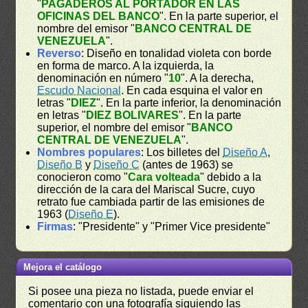
"
PAGADEROS AL PORTADOR EN LAS
OFICINAS DEL BANCO
". En la parte superior, el
nombre del emisor "
BANCO CENTRAL DE
VENEZUELA
".
Reverso
: Diseño en tonalidad violeta con borde
en forma de marco. A la izquierda, la
denominación en número "
10
". A la derecha,
Escudo Nacional
. En cada esquina el valor en
letras "
DIEZ
". En la parte inferior, la denominación
en letras "
DIEZ BOLIVARES
". En la parte
superior, el nombre del emisor "
BANCO
CENTRAL DE VENEZUELA
".
Nombres populares
: Los billetes del
Diseño A
,
Diseño B
y
Diseño C
(antes de 1963) se
conocieron como "
Cara volteada
" debido a la
dirección de la cara del Mariscal Sucre, cuyo
retrato fue cambiada partir de las emisiones de
1963 (
Diseño E
).
Firmas
: "Presidente" y "Primer Vice presidente"
Mejora el catálogo
Si posee una pieza no listada, puede enviar el
comentario con una fotografía siguiendo las