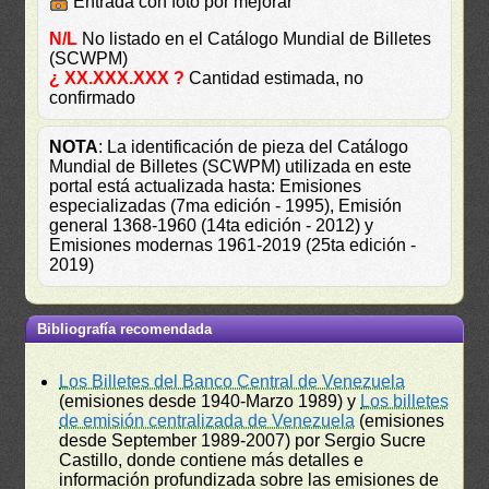
Entrada con foto por mejorar
N/L
No listado en el Catálogo Mundial de Billetes
(SCWPM)
¿ XX.XXX.XXX ?
Cantidad estimada, no
confirmado
NOTA
: La identificación de pieza del Catálogo
Mundial de Billetes (SCWPM) utilizada en este
portal está actualizada hasta: Emisiones
especializadas (7ma edición - 1995), Emisión
general 1368-1960 (14ta edición - 2012) y
Emisiones modernas 1961-2019 (25ta edición -
2019)
Bibliografía recomendada
Los Billetes del Banco Central de Venezuela
(emisiones desde 1940-Marzo 1989) y
Los billetes
de emisión centralizada de Venezuela
(emisiones
desde September 1989-2007) por Sergio Sucre
Castillo, donde contiene más detalles e
información profundizada sobre las emisiones de