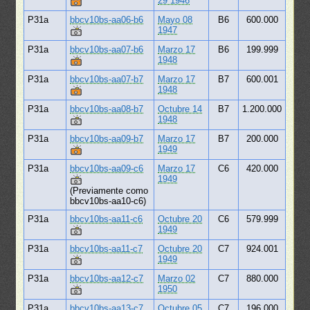
29 1946
P31a
bbcv10bs-aa06-b6
Mayo 08
B6
600.000
1947
P31a
bbcv10bs-aa07-b6
Marzo 17
B6
199.999
1948
P31a
bbcv10bs-aa07-b7
Marzo 17
B7
600.001
1948
P31a
bbcv10bs-aa08-b7
Octubre 14
B7
1.200.000
1948
P31a
bbcv10bs-aa09-b7
Marzo 17
B7
200.000
1949
P31a
bbcv10bs-aa09-c6
Marzo 17
C6
420.000
1949
(Previamente como
bbcv10bs-aa10-c6)
P31a
bbcv10bs-aa11-c6
Octubre 20
C6
579.999
1949
P31a
bbcv10bs-aa11-c7
Octubre 20
C7
924.001
1949
P31a
bbcv10bs-aa12-c7
Marzo 02
C7
880.000
1950
P31a
bbcv10bs-aa13-c7
Octubre 05
C7
196.000