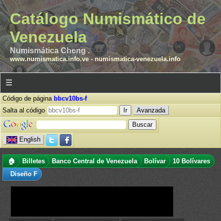
Catálogo Numismático de
Venezuela
Numismática Cheng .
www.numismatica.info.ve
-
numismatica-venezuela.info
☰
Código de página
bbcv10bs-f
Salta al código
Avanzada
English
🏠
Billetes
Banco Central de Venezuela
Bolívar
10 Bolívares
Diseño F