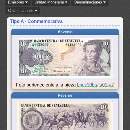
Emisores
Unidad Monetaria
Denominaciones
Clasificaciones
Tipo A - Conmemorativa
Anverso
Foto perteneciente a la pieza
bbcv10bs-fa01-a7
Reverso