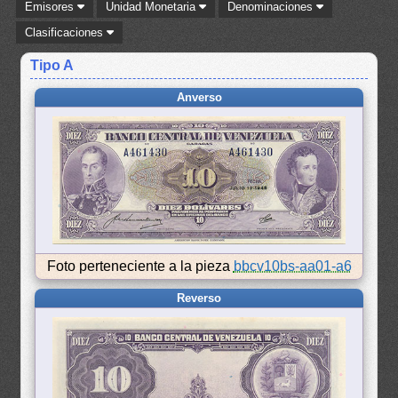
Emisores
Unidad Monetaria
Denominaciones
Clasificaciones
Tipo A
Anverso
Foto perteneciente a la pieza
bbcv10bs-aa01-a6
Reverso