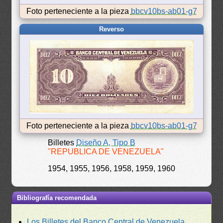
Foto perteneciente a la pieza
bbcv10bs-ab01-g7
Reverso
Foto perteneciente a la pieza
bbcv10bs-ab01-g7
Billetes
Diseño A, Tipo B
"REPUBLICA DE VENEZUELA"
1954, 1955, 1956, 1958, 1959, 1960
Bibliografía recomendada
Los Billetes del Banco Central de Venezuela