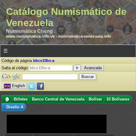
Catálogo Numismático de
Venezuela
Numismática Cheng .
www.numismatica.info.ve
-
numismatica-venezuela.info
☰
Código de página
bbcv10bs-a
Salta al código
Avanzada
English
🏠
Billetes
Banco Central de Venezuela
Bolívar
10 Bolívares
Diseño A