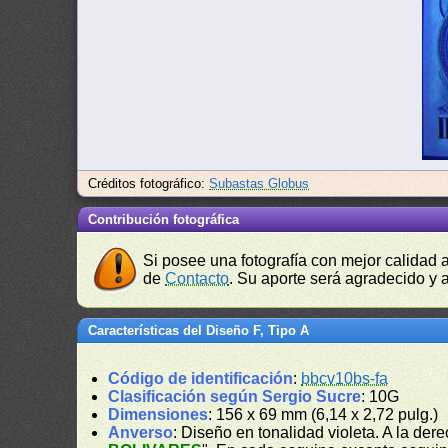
Créditos fotográfico:
Subastas Globus
Contribución fotográfica
Si posee una fotografía con mejor calidad 
de
Contacto
. Su aporte será agradecido y a
Características del Diseño F, Tipo A
Código de identificación
:
bbcv10bs-fa
Clasificación según Sergio Sucre
: 10G
Dimensiones
: 156 x 69 mm (6,14 x 2,72 pulg.)
Anverso
: Diseño en tonalidad violeta. A la dere