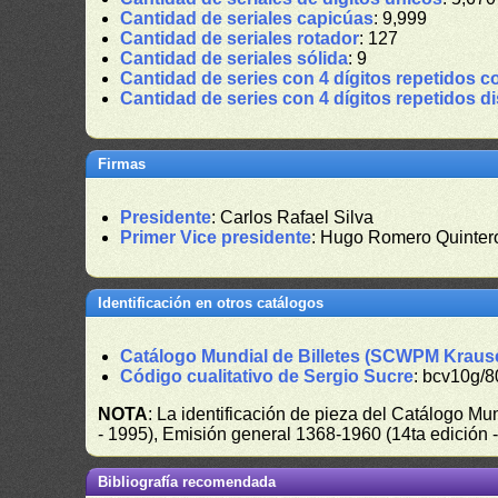
Cantidad de seriales capicúas
: 9,999
Cantidad de seriales rotador
: 127
Cantidad de seriales sólida
: 9
Cantidad de series con 4 dígitos repetidos c
Cantidad de series con 4 dígitos repetidos d
Firmas
Presidente
: Carlos Rafael Silva
Primer Vice presidente
: Hugo Romero Quinter
Identificación en otros catálogos
Catálogo Mundial de Billetes (SCWPM Kraus
Código cualitativo de Sergio Sucre
: bcv10g/8
NOTA
: La identificación de pieza del Catálogo M
- 1995), Emisión general 1368-1960 (14ta edición
Bibliografía recomendada