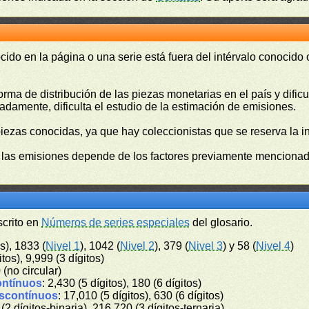
cido en la página o una serie está fuera del intérvalo conocido
orma de distribución de las piezas monetarias en el país y difi
damente, dificulta el estudio de la estimación de emisiones.
piezas conocidas, ya que hay coleccionistas que se reserva la i
e las emisiones depende de los factores previamente mencionado
scrito en
Números de series especiales
del glosario.
s), 1833 (
Nivel 1
), 1042 (
Nivel 2
), 379 (
Nivel 3
) y 58 (
Nivel 4
)
itos), 9,999 (3 dígitos)
0 (no circular)
ontínuos
: 2,430 (5 dígitos), 180 (6 dígitos)
iscontínuos
: 17,010 (5 dígitos), 630 (6 dígitos)
 (2 dígitos-binaria), 216,720 (3 dígitos-ternaria)