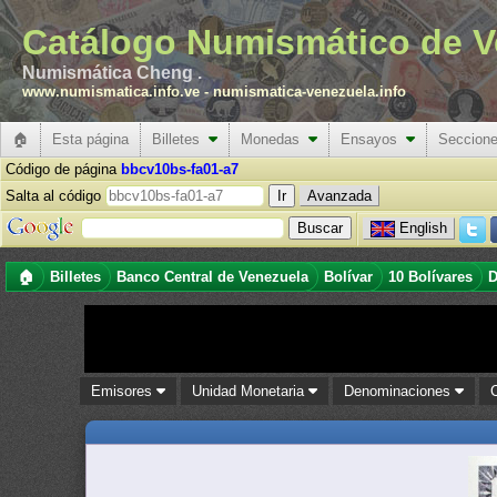
Catálogo Numismático de V
Numismática Cheng .
www.numismatica.info.ve
-
numismatica-venezuela.info
🏠
Esta página
Billetes
Monedas
Ensayos
Seccion
Código de página
bbcv10bs-fa01-a7
Salta al código
Avanzada
English
🏠
Billetes
Banco Central de Venezuela
Bolívar
10 Bolívares
D
Emisores
Unidad Monetaria
Denominaciones