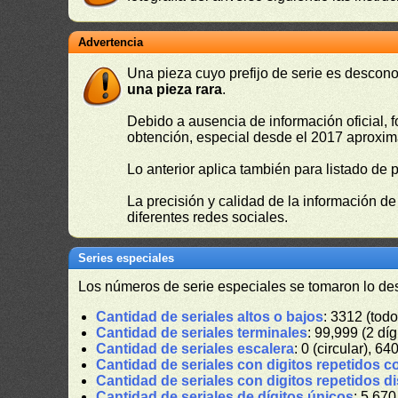
Advertencia
Una pieza cuyo prefijo de serie es descono
una pieza rara
.
Debido a ausencia de información oficial, f
obtención, especial desde el 2017 aproxima
Lo anterior aplica también para listado de 
La precisión y calidad de la información d
diferentes redes sociales.
Series especiales
Los números de serie especiales se tomaron lo de
Cantidad de seriales altos o bajos
: 3312 (todo
Cantidad de seriales terminales
: 99,999 (2 díg
Cantidad de seriales escalera
: 0 (circular), 64
Cantidad de seriales con digitos repetidos c
Cantidad de seriales con digitos repetidos d
Cantidad de seriales de dígitos únicos
: 5,670