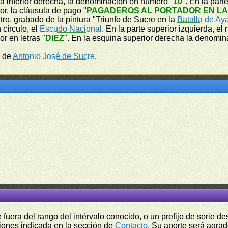
a inferior derecha, la denominación en número "
10
". En la part
rior, la cláusula de pago "
PAGADEROS AL PORTADOR EN LA
ntro, grabado de la pintura "Triunfo de Sucre en la
Batalla de A
 círculo, el
Escudo Nacional
. En la parte superior izquierda, el
or en letras "
DIEZ
". En la esquina superior derecha la denomi
e de
Antonio José de Sucre
.
fuera del rango del intérvalo conocido, o un prefijo de serie 
ciones indicada en la sección de
Contacto
. Su aporte será agrad