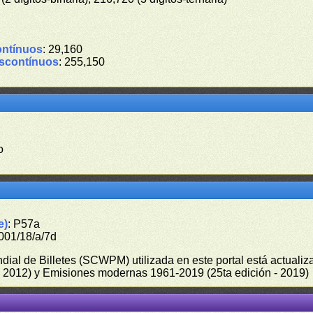
ontínuos
: 29,160
iscontínuos
: 255,150
o
e)
: P57a
001/18/a/7d
undial de Billetes (SCWPM) utilizada en este portal está actual
 - 2012) y Emisiones modernas 1961-2019 (25ta edición - 2019)