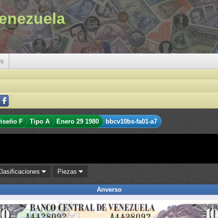
enezuela
es
iseño F
Tipo A
Enero 29 1980
bbcv10bs-fa01-a7
Clasificaciones
Piezas
Anverso