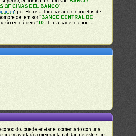
e superior, el nombre del emisor "
BANCO
S OFICINAS DEL BANCO
".
yacucho
" por Herrera Toro basado en bocetos de
 nombre del emisor "
BANCO CENTRAL DE
nación en número "
10
". En la parte inferior, la
desconocido, puede enviar el comentario con una
ecido y ayudará a mejorar la calidad de este sitio.