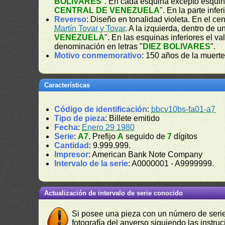
BOLIVARES
". En cada esquina excepto esquin
CENTRAL DE VENEZUELA
". En la parte infe
Reverso
: Diseño en tonalidad violeta. En el ce
Martín Tovar y Tovar
. A la izquierda, dentro de un
VENEZUELA
". En las esquinas inferiores el val
denominación en letras "
DIEZ BOLIVARES
".
Motivo conmemorativo
: 150 años de la muert
Características
Código de identificación
:
bbcv10bs-fa01-a7
Tipo de pieza
: Billete emitido
Fecha
:
Enero 29 1980
Serie
:
A7
. Prefijo
A
seguido de
7
dígitos
Cantidad
: 9.999.999.
Impresor
: American Bank Note Company
Intervalo de la serie
: A0000001 - A9999999.
Actualización de intervalo de serie conocido
Si posee una pieza con un número de serie 
fotografía del anverso siguiendo las instru