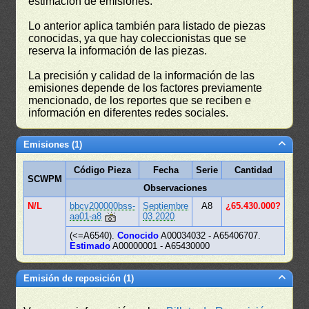
estimación de emisiones.
Lo anterior aplica también para listado de piezas
conocidas, ya que hay coleccionistas que se
reserva la información de las piezas.
La precisión y calidad de la información de las
emisiones depende de los factores previamente
mencionado, de los reportes que se reciben e
información en diferentes redes sociales.
Emisiones (1)
Código Pieza
Fecha
Serie
Cantidad
SCWPM
Observaciones
N/L
bbcv200000bss-
Septiembre
A8
¿65.430.000?
aa01-a8
03 2020
(<=A6540).
Conocido
A00034032 - A65406707.
Estimado
A00000001 - A65430000
Emisión de reposición (1)