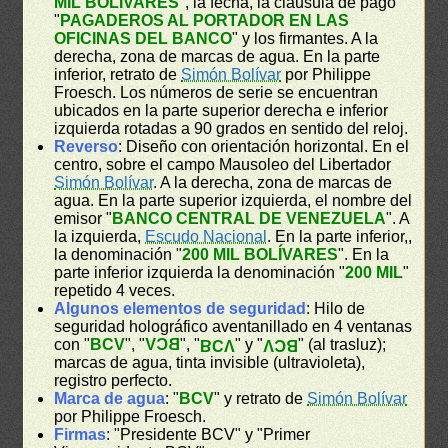
MIL BOLÍVARES
", la fecha, la cláusula de pago
"
PAGADEROS AL PORTADOR EN LAS
OFICINAS DEL BANCO
" y los firmantes. A la
derecha, zona de marcas de agua. En la parte
inferior, retrato de
Simón Bolívar
por Philippe
Froesch. Los números de serie se encuentran
ubicados en la parte superior derecha e inferior
izquierda rotadas a 90 grados en sentido del reloj.
Reverso
: Diseño con orientación horizontal. En el
centro, sobre el campo Mausoleo del Libertador
Simón Bolívar
. A la derecha, zona de marcas de
agua. En la parte superior izquierda, el nombre del
emisor "
BANCO CENTRAL DE VENEZUELA
". A
la izquierda,
Escudo Nacional
. En la parte inferior,,
la denominación "
200 MIL BOLÍVARES
". En la
parte inferior izquierda la denominación "
200 MIL
"
repetido 4 veces.
Algunos elementos de seguridad
: Hilo de
seguridad holográfico aventanillado en 4 ventanas
con "
BCV
", "
BCV
", "
" y "
" (al trasluz);
BCV
BCV
marcas de agua, tinta invisible (ultravioleta),
registro perfecto.
Marca de agua
: "
BCV
" y retrato de
Simón Bolívar
por Philippe Froesch.
Firmas
: "Presidente BCV" y "Primer