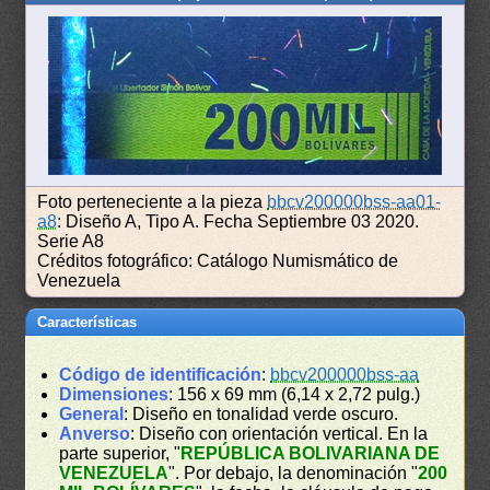
Foto perteneciente a la pieza
bbcv200000bss-aa01-
a8
: Diseño A, Tipo A. Fecha Septiembre 03 2020.
Serie A8
Créditos fotográfico: Catálogo Numismático de
Venezuela
Características
Código de identificación
:
bbcv200000bss-aa
Dimensiones
: 156 x 69 mm (6,14 x 2,72 pulg.)
General
: Diseño en tonalidad verde oscuro.
Anverso
: Diseño con orientación vertical. En la
parte superior, "
REPÚBLICA BOLIVARIANA DE
VENEZUELA
". Por debajo, la denominación "
200