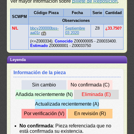
Ver mayor información sobre
Billete de Reposición
.
Código Pieza
Fecha
Serie
Cantidad
SCWPM
Observaciones
N/L
bbcv200000bss-
Septiembre
Z8
¿33.750?
aa01r
03 2020
(<=Z000334).
Conocido
Z00000005 - Z00033400.
Estimado
Z00000001 - Z00033750
Leyenda
Información de la pieza
Sin cambio
No confirmada (C)
Añadida recientemente (N)
Eliminada (E)
Actualizada recientemente (A)
Por verificación (V)
En revisión (R)
No confirmada
: Pieza referenciada que no
está confirmada su existencia.