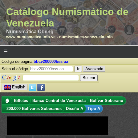
Catálogo Numismático de
Venezuela
Numismática Cheng .
www.numismatica.info.ve
-
numismatica-venezuela.info
☰
Código de página
bbcv200000bss-aa
Salta al código
Avanzada
English
🏠
Billetes
Banco Central de Venezuela
Bolívar Soberano
200.000 Bolívares Soberanos
Diseño A
Tipo A