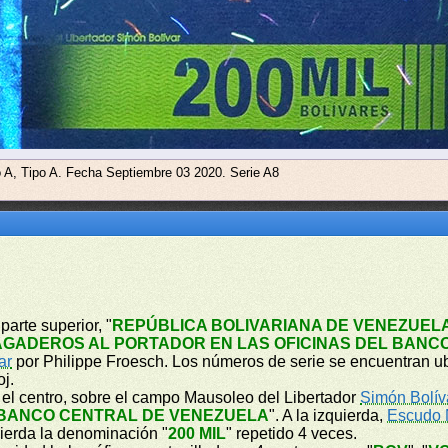
o A, Tipo A. Fecha Septiembre 03 2020. Serie A8
parte superior, "
REPÚBLICA BOLIVARIANA DE VENEZUEL
AGADEROS AL PORTADOR EN LAS OFICINAS DEL BANC
ar
por Philippe Froesch. Los números de serie se encuentran ubi
oj.
n el centro, sobre el campo Mausoleo del Libertador
Simón Bolív
BANCO CENTRAL DE VENEZUELA
". A la izquierda,
Escudo 
quierda la denominación "
200 MIL
" repetido 4 veces.