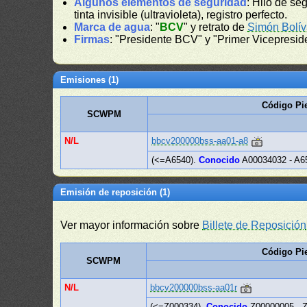
Algunos elementos de seguridad
: Hilo de se
tinta invisible (ultravioleta), registro perfecto.
Marca de agua
: "
BCV
" y retrato de
Simón Bolív
Firmas
: "Presidente BCV" y "Primer Vicepresi
Emisiones (1)
Código Pi
SCWPM
N/L
bbcv200000bss-aa01-a8
(<=A6540).
Conocido
A00034032 - A6
Emisión de reposición (1)
Ver mayor información sobre
Billete de Reposición
Código Pi
SCWPM
N/L
bbcv200000bss-aa01r
(<=Z000334).
Conocido
Z00000005 - 