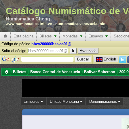
Catálogo Numismático de V
Numismática Cheng .
www.numismatica.info.ve
-
numismatica-venezuela.info
🏠
Esta página
Billetes
Monedas
Ensayos
Seccion
Código de página
bbcv200000bss-aa01@
Salta al código
Avanzada
English
🏠
Billetes
Banco Central de Venezuela
Bolívar Soberano
200.0
Emisores
Unidad Monetaria
Denominaciones