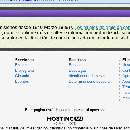
misiones desde 1940-Marzo 1989) y
Los billetes de emisión ce
, donde contiene más detalles e información profundizada sobr
l autor en la dirección de correo indicada en las referencias bi
Secciones
Recursos
El p
Enlaces
Buscar
Nov
Bibliografía
Descargas
Cont
Glosario
Identificador de pieza
Agra
Eventos
Determine serie especial
Acer
Térm
Inve
Mapa
Este página está disponible gracias al apoyo de
© 2002-2026
al cultural, de investigación, científica, no comercial y sin fines de lucro 