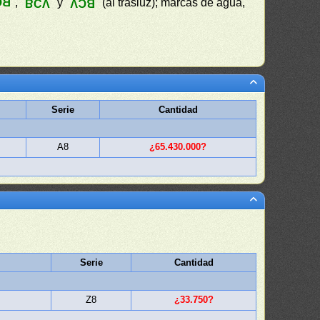
CV
", "
" y "
" (al trasluz); marcas de agua,
BCV
BCV
Serie
Cantidad
A8
¿65.430.000?
Serie
Cantidad
Z8
¿33.750?