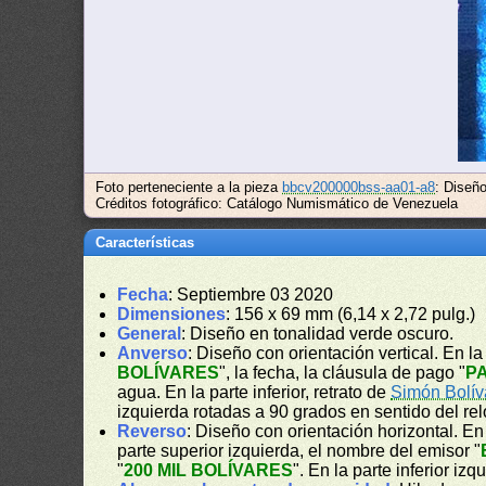
Foto perteneciente a la pieza
bbcv200000bss-aa01-a8
: Diseñ
Créditos fotográfico: Catálogo Numismático de Venezuela
Características
Fecha
: Septiembre 03 2020
Dimensiones
: 156 x 69 mm (6,14 x 2,72 pulg.)
General
: Diseño en tonalidad verde oscuro.
Anverso
: Diseño con orientación vertical. En la 
BOLÍVARES
", la fecha, la cláusula de pago "
P
agua. En la parte inferior, retrato de
Simón Bolív
izquierda rotadas a 90 grados en sentido del rel
Reverso
: Diseño con orientación horizontal. E
parte superior izquierda, el nombre del emisor "
"
200 MIL BOLÍVARES
". En la parte inferior iz