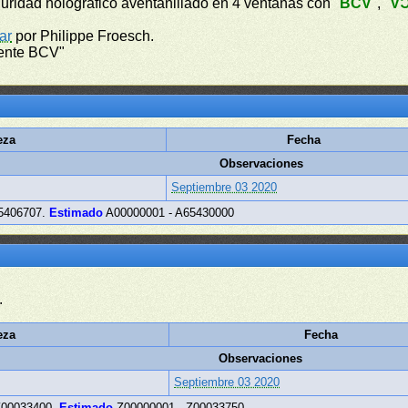
guridad holográfico aventanillado en 4 ventanas con "
BCV
", "
B
ar
por Philippe Froesch.
dente BCV"
eza
Fecha
Observaciones
Septiembre 03 2020
5406707.
Estimado
A00000001 - A65430000
.
eza
Fecha
Observaciones
Septiembre 03 2020
Z00033400.
Estimado
Z00000001 - Z00033750