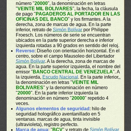
número "
20000
", la denominación en letras
"
VEINTE MIL BOLIVARES
", la fecha, la cláusula
de pago "
PAGADEROS AL PORTADOR EN LAS
OFICINAS DEL BANCO
" y los firmantes. A la
derecha, zona de marcas de agua. En la parte
inferior, retrato de
Simón Bolívar
por Philippe
Froesch. Los números de serie se encuentran
ubicados en la parte superior derecha e inferior
izquierda rotadas a 90 grados en sentido del reloj.
Reverso
: Diseño con orientación horizontal. En el
centro, sobre el campo Mausoleo del Libertador
Simón Bolívar
. A la derecha, zona de marcas de
agua. En la parte superior izquierda, el nombre del
emisor "
BANCO CENTRAL DE VENEZUELA
". A
la izquierda,
Escudo Nacional
. En la parte inferior,,
la denominación en letras "
VEINTE MIL
BOLIVARES
" y la denominación en número
"
20000
". En la parte inferior izquierda la
denominación en número "
20000
" repetido 4
veces.
Algunos elementos de seguridad
: hilo de
seguridad holográfico aventanillado en 5
ventanas. marcas de agua, tinta invisible
(ultravioleta), registro perfecto.
Marca de agua
: "
BCV
" y retrato de
Simón Bolívar