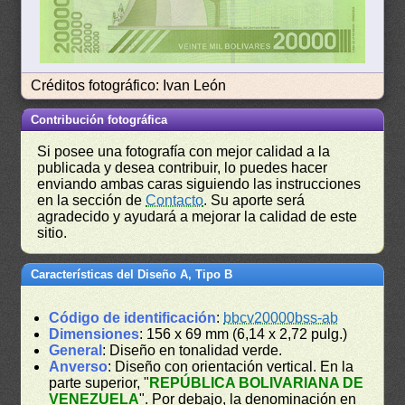
Créditos fotográfico: Ivan León
Contribución fotográfica
Si posee una fotografía con mejor calidad a la
publicada y desea contribuir, lo puedes hacer
enviando ambas caras siguiendo las instrucciones
en la sección de
Contacto
. Su aporte será
agradecido y ayudará a mejorar la calidad de este
sitio.
Características del Diseño A, Tipo B
Código de identificación
:
bbcv20000bss-ab
Dimensiones
: 156 x 69 mm (6,14 x 2,72 pulg.)
General
: Diseño en tonalidad verde.
Anverso
: Diseño con orientación vertical. En la
parte superior, "
REPÚBLICA BOLIVARIANA DE
VENEZUELA
". Por debajo, la denominación en