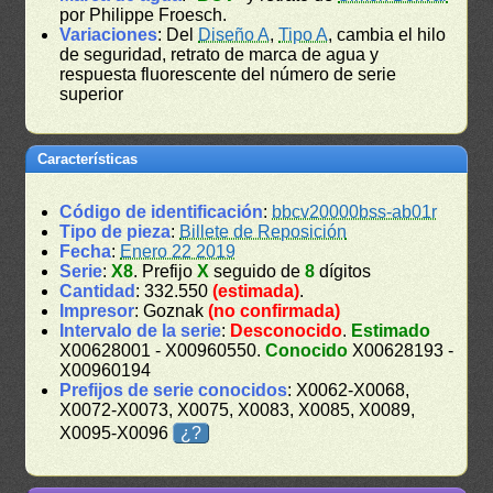
por Philippe Froesch.
Variaciones
: Del
Diseño A
,
Tipo A
, cambia el hilo
de seguridad, retrato de marca de agua y
respuesta fluorescente del número de serie
superior
Características
Código de identificación
:
bbcv20000bss-ab01r
Tipo de pieza
:
Billete de Reposición
Fecha
:
Enero 22 2019
Serie
:
X8
. Prefijo
X
seguido de
8
dígitos
Cantidad
: 332.550
(estimada)
.
Impresor
: Goznak
(no confirmada)
Intervalo de la serie
:
Desconocido
.
Estimado
X00628001 - X00960550.
Conocido
X00628193 -
X00960194
Prefijos de serie conocidos
: X0062-X0068,
X0072-X0073, X0075, X0083, X0085, X0089,
X0095-X0096
¿?