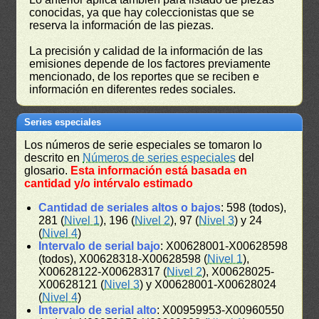
conocidas, ya que hay coleccionistas que se
reserva la información de las piezas.
La precisión y calidad de la información de las
emisiones depende de los factores previamente
mencionado, de los reportes que se reciben e
información en diferentes redes sociales.
Series especiales
Los números de serie especiales se tomaron lo
descrito en
Números de series especiales
del
glosario.
Esta información está basada en
cantidad y/o intérvalo estimado
Cantidad de seriales altos o bajos
: 598 (todos),
281 (
Nivel 1
), 196 (
Nivel 2
), 97 (
Nivel 3
) y 24
(
Nivel 4
)
Intervalo de serial bajo
: X00628001-X00628598
(todos), X00628318-X00628598 (
Nivel 1
),
X00628122-X00628317 (
Nivel 2
), X00628025-
X00628121 (
Nivel 3
) y X00628001-X00628024
(
Nivel 4
)
Intervalo de serial alto
: X00959953-X00960550