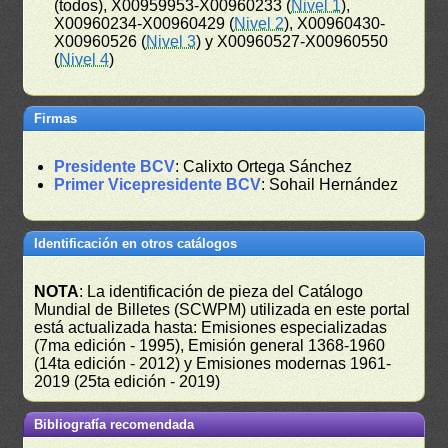
(todos), X00959953-X00960233 (
Nivel 1
),
X00960234-X00960429 (
Nivel 2
), X00960430-
X00960526 (
Nivel 3
) y X00960527-X00960550
(
Nivel 4
)
Firmas
Presidente BCV
: Calixto Ortega Sánchez
Primer Vicepresidente BCV
: Sohail Hernández
Identificación en otros catálogos
NOTA
: La identificación de pieza del Catálogo
Mundial de Billetes (SCWPM) utilizada en este portal
está actualizada hasta: Emisiones especializadas
(7ma edición - 1995), Emisión general 1368-1960
(14ta edición - 2012) y Emisiones modernas 1961-
2019 (25ta edición - 2019)
Bibliografía recomendada