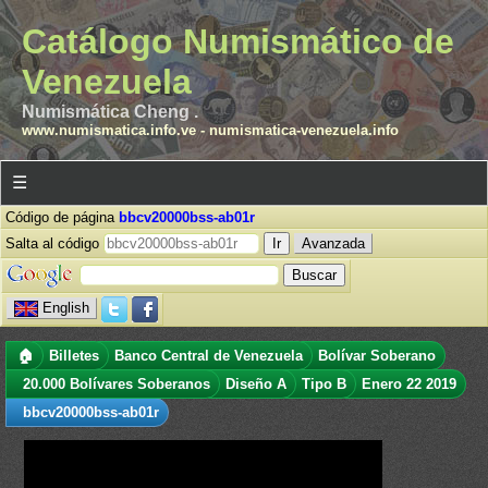
Catálogo Numismático de
Venezuela
Numismática Cheng .
www.numismatica.info.ve
-
numismatica-venezuela.info
☰
Código de página
bbcv20000bss-ab01r
Salta al código
Avanzada
English
🏠
Billetes
Banco Central de Venezuela
Bolívar Soberano
20.000 Bolívares Soberanos
Diseño A
Tipo B
Enero 22 2019
bbcv20000bss-ab01r