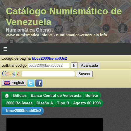
Catálogo Numismático de
Venezuela
Numismática Cheng .
www.numismatica.info.ve
-
numismatica-venezuela.info
☰
Código de página
bbcv2000bs-ab03s2
Salta al código
Avanzada
English
🏠
Billetes
Banco Central de Venezuela
Bolívar
2000 Bolívares
Diseño A
Tipo B
Agosto 06 1998
bbcv2000bs-ab03s2