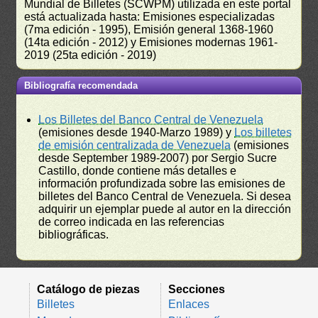
Mundial de Billetes (SCWPM) utilizada en este portal
está actualizada hasta: Emisiones especializadas
(7ma edición - 1995), Emisión general 1368-1960
(14ta edición - 2012) y Emisiones modernas 1961-
2019 (25ta edición - 2019)
Bibliografía recomendada
Los Billetes del Banco Central de Venezuela
(emisiones desde 1940-Marzo 1989) y
Los billetes
de emisión centralizada de Venezuela
(emisiones
desde September 1989-2007) por Sergio Sucre
Castillo, donde contiene más detalles e
información profundizada sobre las emisiones de
billetes del Banco Central de Venezuela. Si desea
adquirir un ejemplar puede al autor en la dirección
de correo indicada en las referencias
bibliográficas.
Catálogo de piezas
Secciones
Billetes
Enlaces