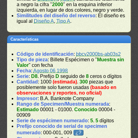
a negro la cifra "
2000
" en la esquina inferior
izquierda, en lugar de dos colores, negro y verde.
Similitudes del diseño del reverso
: El diseño es
igual al
Diseño A
,
Tipo A
.
Características
Código de identificación
:
bbcv2000bs-ab03s2
Tipo de pieza
: Billete Espécimen o "
Muestra sin
Valor
" con fecha
Fecha
:
Agosto 06 1998
Serie
:
D8
. Prefijo
D
seguido de
8
ceros o dígitos
Cantidad
: 1000
(estimada)
.
300
piezas que
posiblemente solo fueron usadas
(basado en
observaciones y reportes, no oficial)
Impresor
: B.A. Banknote Company
Rango de Specimen/Muestra numerada
:
Estimado
00001 - 01000.
Conocido
00004 -
00909
Serie de espécimen numerado
:
5
.
5
dígitos
Prefijo conocido de serial de specimen
numerado
: 000-001, 009
¿?