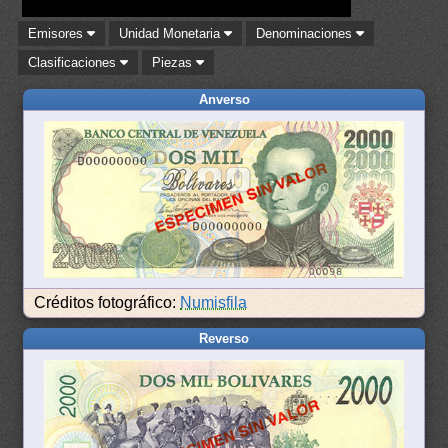
Emisores
Unidad Monetaria
Denominaciones
Clasificaciones
Piezas
Anverso
Créditos fotográfico:
Numisfila
Reverso