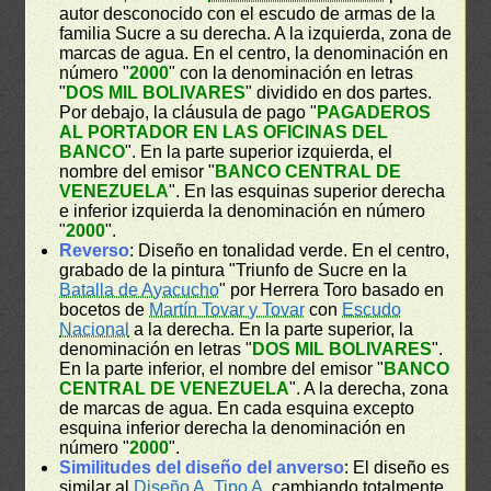
autor desconocido con el escudo de armas de la
familia Sucre a su derecha. A la izquierda, zona de
marcas de agua. En el centro, la denominación en
número "
2000
" con la denominación en letras
"
DOS MIL BOLIVARES
" dividido en dos partes.
Por debajo, la cláusula de pago "
PAGADEROS
AL PORTADOR EN LAS OFICINAS DEL
BANCO
". En la parte superior izquierda, el
nombre del emisor "
BANCO CENTRAL DE
VENEZUELA
". En las esquinas superior derecha
e inferior izquierda la denominación en número
"
2000
".
Reverso
: Diseño en tonalidad verde. En el centro,
grabado de la pintura "Triunfo de Sucre en la
Batalla de Ayacucho
" por Herrera Toro basado en
bocetos de
Martín Tovar y Tovar
con
Escudo
Nacional
a la derecha. En la parte superior, la
denominación en letras "
DOS MIL BOLIVARES
".
En la parte inferior, el nombre del emisor "
BANCO
CENTRAL DE VENEZUELA
". A la derecha, zona
de marcas de agua. En cada esquina excepto
esquina inferior derecha la denominación en
número "
2000
".
Similitudes del diseño del anverso
: El diseño es
similar al
Diseño A
,
Tipo A
, cambiando totalmente