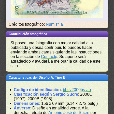
Créditos fotográfico:
Numisfila
Contribución fotográfica
Si posee una fotografía con mejor calidad a la
publicada y desea contribuir, lo puedes hacer
enviando ambas caras siguiendo las instrucciones
en la sección de
Contacto
. Su aporte será
agradecido y ayudará a mejorar la calidad de este
sitio.
Características del Diseño A, Tipo B
Código de identificación
:
bbcv2000bs-ab
Clasificación según Sergio Sucre
: 2000C
(1997), 2000B (1998)
Dimensiones
: 156 x 69 mm (6,14 x 2,72 pulg.)
Anverso
: Diseño en tonalidad verde. A la
derecha, retrato de
Antonio José de Sucre
por