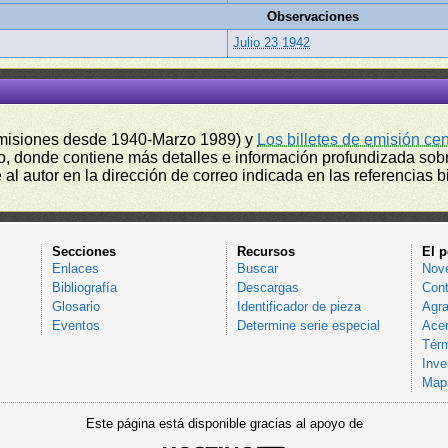
Observaciones
Julio 23 1942
misiones desde 1940-Marzo 1989) y
Los billetes de emisión ce
, donde contiene más detalles e información profundizada sobr
l autor en la dirección de correo indicada en las referencias bi
Secciones
Recursos
El p
Enlaces
Buscar
Nov
Bibliografía
Descargas
Cont
Glosario
Identificador de pieza
Agra
Eventos
Determine serie especial
Acer
Térm
Inve
Mapa
Este página está disponible gracias al apoyo de