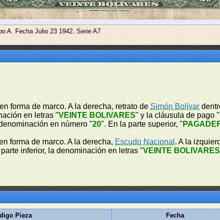
ipo A. Fecha Julio 23 1942. Serie A7
en forma de marco. A la derecha, retrato de
Simón Bolívar
dentr
ación en letras "
VEINTE BOLIVARES
" y la cláusula de pago "
a denominación en número "
20
". En la parte superior, "
PAGADER
 en forma de marco. A la derecha,
Escudo Nacional
. A la izqui
a parte inferior, la denominación en letras "
VEINTE BOLIVARE
digo Pieza
Fecha