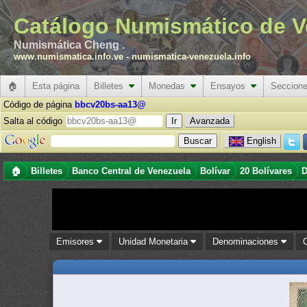
Catálogo Numismático de V
Numismática Cheng .
www.numismatica.info.ve
-
numismatica-venezuela.info
🏠
Esta página
Billetes
Monedas
Ensayos
Seccion
Código de página
bbcv20bs-aa13@
Salta al código
Avanzada
English
🏠
Billetes
Banco Central de Venezuela
Bolívar
20 Bolívares
D
Emisores
Unidad Monetaria
Denominaciones