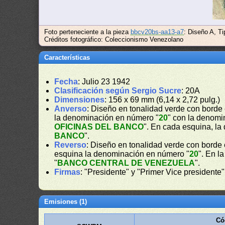
Foto perteneciente a la pieza
bbcv20bs-aa13-a7
: Diseño A, T
Créditos fotográfico: Coleccionismo Venezolano
Características
Fecha
: Julio 23 1942
Clasificación según Sergio Sucre
: 20A
Dimensiones
: 156 x 69 mm (6,14 x 2,72 pulg.)
Anverso
: Diseño en tonalidad verde con borde 
la denominación en número "
20
" con la denomin
OFICINAS DEL BANCO
". En cada esquina, l
BANCO
".
Reverso
: Diseño en tonalidad verde con borde
esquina la denominación en número "
20
". En l
"
BANCO CENTRAL DE VENEZUELA
".
Firmas
: "Presidente" y "Primer Vice presidente"
Emisiones (1)
Có