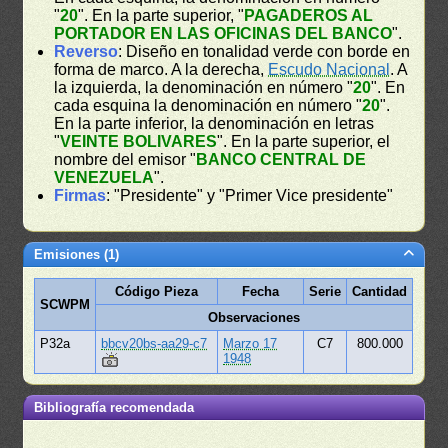
"
20
". En la parte superior, "
PAGADEROS AL
PORTADOR EN LAS OFICINAS DEL BANCO
".
Reverso
: Diseño en tonalidad verde con borde en
forma de marco. A la derecha,
Escudo Nacional
. A
la izquierda, la denominación en número "
20
". En
cada esquina la denominación en número "
20
".
En la parte inferior, la denominación en letras
"
VEINTE BOLIVARES
". En la parte superior, el
nombre del emisor "
BANCO CENTRAL DE
VENEZUELA
".
Firmas
: "Presidente" y "Primer Vice presidente"
Emisiones (1)
Código Pieza
Fecha
Serie
Cantidad
SCWPM
Observaciones
P32a
bbcv20bs-aa29-c7
Marzo 17
C7
800.000
1948
Bibliografía recomendada