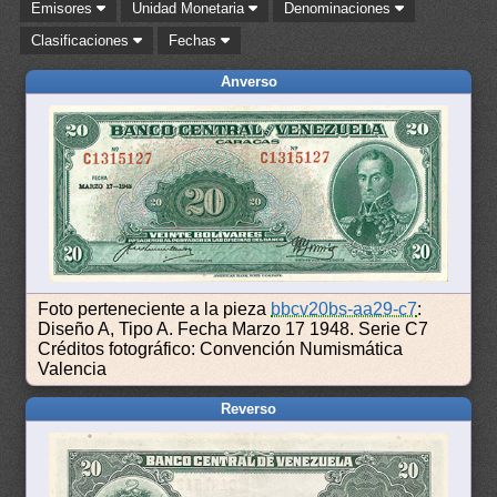
Emisores
Unidad Monetaria
Denominaciones
Clasificaciones
Fechas
Anverso
Foto perteneciente a la pieza
bbcv20bs-aa29-c7
:
Diseño A, Tipo A. Fecha Marzo 17 1948. Serie C7
Créditos fotográfico: Convención Numismática
Valencia
Reverso