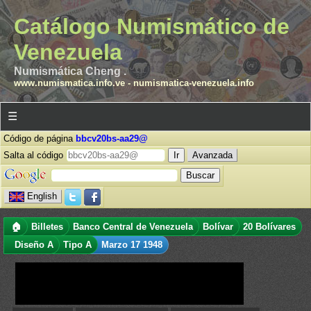
Catálogo Numismático de
Venezuela
Numismática Cheng .
www.numismatica.info.ve
-
numismatica-venezuela.info
☰
Código de página
bbcv20bs-aa29@
Salta al código
Avanzada
English
🏠
Billetes
Banco Central de Venezuela
Bolívar
20 Bolívares
Diseño A
Tipo A
Marzo 17 1948