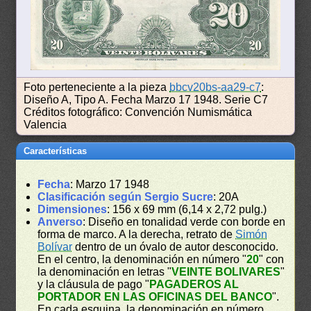
Foto perteneciente a la pieza
bbcv20bs-aa29-c7
:
Diseño A, Tipo A. Fecha Marzo 17 1948. Serie C7
Créditos fotográfico: Convención Numismática
Valencia
Características
Fecha
: Marzo 17 1948
Clasificación según Sergio Sucre
: 20A
Dimensiones
: 156 x 69 mm (6,14 x 2,72 pulg.)
Anverso
: Diseño en tonalidad verde con borde en
forma de marco. A la derecha, retrato de
Simón
Bolívar
dentro de un óvalo de autor desconocido.
En el centro, la denominación en número "
20
" con
la denominación en letras "
VEINTE BOLIVARES
"
y la cláusula de pago "
PAGADEROS AL
PORTADOR EN LAS OFICINAS DEL BANCO
".
En cada esquina, la denominación en número