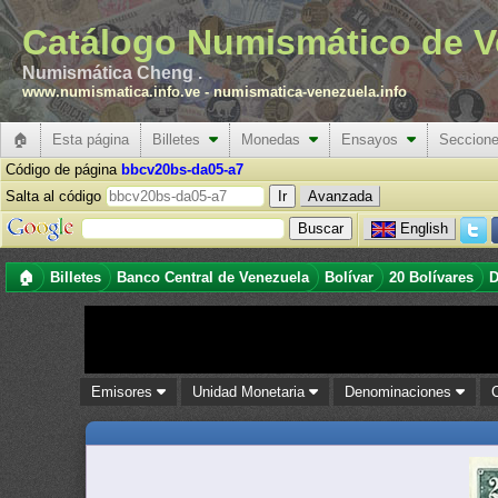
Catálogo Numismático de V
Numismática Cheng .
www.numismatica.info.ve
-
numismatica-venezuela.info
🏠
Esta página
Billetes
Monedas
Ensayos
Seccion
Código de página
bbcv20bs-da05-a7
Salta al código
Avanzada
English
🏠
Billetes
Banco Central de Venezuela
Bolívar
20 Bolívares
D
Emisores
Unidad Monetaria
Denominaciones