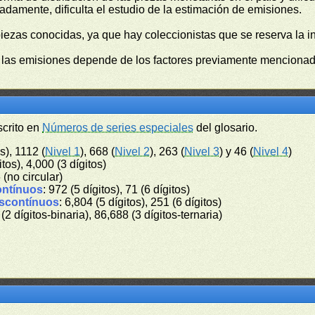
damente, dificulta el estudio de la estimación de emisiones.
piezas conocidas, ya que hay coleccionistas que se reserva la i
e las emisiones depende de los factores previamente mencionado
scrito en
Números de series especiales
del glosario.
s), 1112 (
Nivel 1
), 668 (
Nivel 2
), 263 (
Nivel 3
) y 46 (
Nivel 4
)
itos), 4,000 (3 dígitos)
6 (no circular)
ontínuos
: 972 (5 dígitos), 71 (6 dígitos)
iscontínuos
: 6,804 (5 dígitos), 251 (6 dígitos)
 (2 dígitos-binaria), 86,688 (3 dígitos-ternaria)