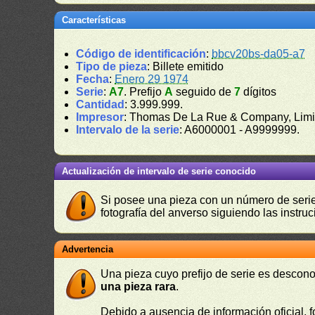
Características
Código de identificación
:
bbcv20bs-da05-a7
Tipo de pieza
: Billete emitido
Fecha
:
Enero 29 1974
Serie
:
A7
. Prefijo
A
seguido de
7
dígitos
Cantidad
: 3.999.999.
Impresor
: Thomas De La Rue & Company, Limi
Intervalo de la serie
: A6000001 - A9999999.
Actualización de intervalo de serie conocido
Si posee una pieza con un número de serie 
fotografía del anverso siguiendo las instru
Advertencia
Una pieza cuyo prefijo de serie es descono
una pieza rara
.
Debido a ausencia de información oficial, f