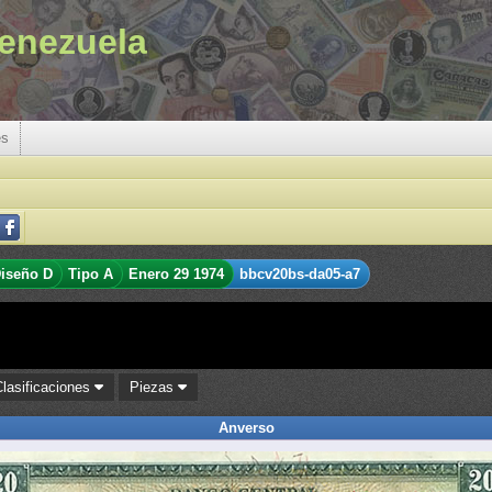
enezuela
es
iseño D
Tipo A
Enero 29 1974
bbcv20bs-da05-a7
Clasificaciones
Piezas
Anverso