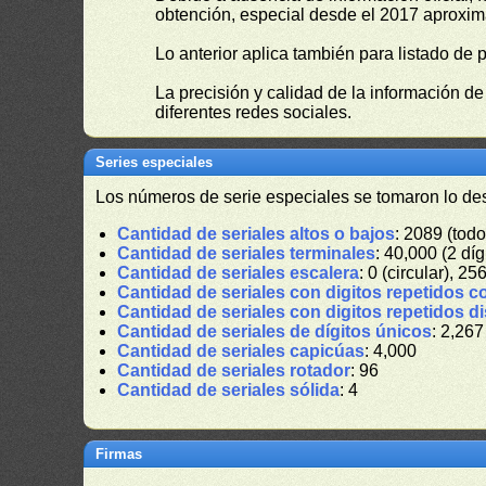
obtención, especial desde el 2017 aproxima
Lo anterior aplica también para listado de 
La precisión y calidad de la información d
diferentes redes sociales.
Series especiales
Los números de serie especiales se tomaron lo de
Cantidad de seriales altos o bajos
: 2089 (todo
Cantidad de seriales terminales
: 40,000 (2 díg
Cantidad de seriales escalera
: 0 (circular), 25
Cantidad de seriales con digitos repetidos c
Cantidad de seriales con digitos repetidos d
Cantidad de seriales de dígitos únicos
: 2,267
Cantidad de seriales capicúas
: 4,000
Cantidad de seriales rotador
: 96
Cantidad de seriales sólida
: 4
Firmas