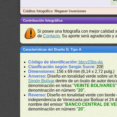
Créditos fotográfico: Megaser Inversiones
Contribución fotográfica
Si posee una fotografía con mejor calidad 
de
Contacto
. Su aporte será agradecido y a
Características del Diseño D, Tipo A
Código de identificación
:
bbcv20bs-da
Clasificación según Sergio Sucre
: 20E
Dimensiones
: 156 x 69 mm (6,14 x 2,72 pulg.)
Anverso
: Diseño en tonalidad verde sobre un f
Simón Bolívar
dentro de un óvalo de autor desco
denominación en letras "
VEINTE BOLIVARES
"
denominación en número "
20
".
Reverso
: Diseño en tonalidad verde con borde 
independencia de Venezuela por Bolívar el 24 d
nombre del emisor "
BANCO CENTRAL DE V
denominación en número "
20
".