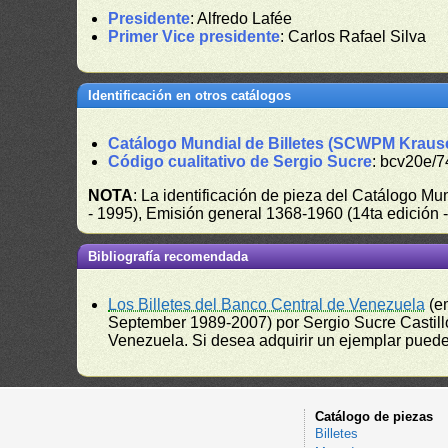
Presidente
: Alfredo Lafée
Primer Vice presidente
: Carlos Rafael Silva
Identificación en otros catálogos
Catálogo Mundial de Billetes (SCWPM Kraus
Código cualitativo de Sergio Sucre
: bcv20e/7
NOTA
: La identificación de pieza del Catálogo M
- 1995), Emisión general 1368-1960 (14ta edición
Bibliografía recomendada
Los Billetes del Banco Central de Venezuela
(e
September 1989-2007) por Sergio Sucre Castillo
Venezuela. Si desea adquirir un ejemplar puede a
Catálogo de piezas
Billetes