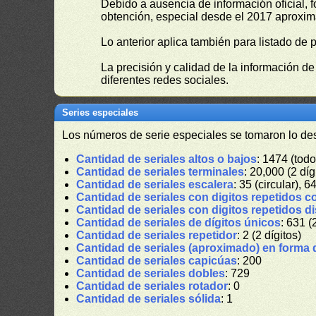
Debido a ausencia de información oficial, f
obtención, especial desde el 2017 aproxima
Lo anterior aplica también para listado de 
La precisión y calidad de la información d
diferentes redes sociales.
Series especiales
Los números de serie especiales se tomaron lo de
Cantidad de seriales altos o bajos
: 1474 (todo
Cantidad de seriales terminales
: 20,000 (2 díg
Cantidad de seriales escalera
: 35 (circular), 6
Cantidad de seriales con digitos repetidos c
Cantidad de seriales con digitos repetidos d
Cantidad de seriales de dígitos únicos
: 631 (
Cantidad de seriales repetidor
: 2 (2 dígitos)
Cantidad de seriales (aproximado) en forma 
Cantidad de seriales capicúas
: 200
Cantidad de seriales dobles
: 729
Cantidad de seriales rotador
: 0
Cantidad de seriales sólida
: 1