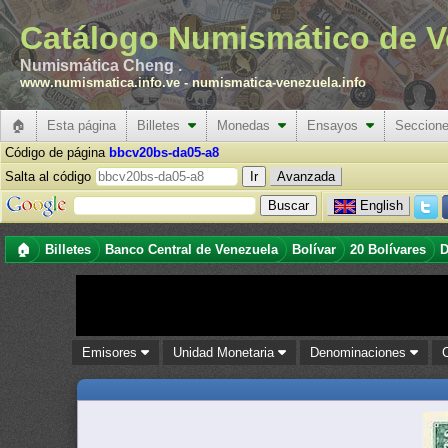
Catálogo Numismático de V
Numismática Cheng .
www.numismatica.info.ve
-
numismatica-venezuela.info
🏠
Esta página
Billetes
Monedas
Ensayos
Seccion
Código de página
bbcv20bs-da05-a8
Salta al código
Avanzada
English
🏠
Billetes
Banco Central de Venezuela
Bolívar
20 Bolívares
D
Emisores
Unidad Monetaria
Denominaciones