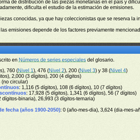
orma de distribución de las piezas monetarias en el país y difi
damente, dificulta el estudio de la estimación de emisiones.
piezas conocidas, ya que hay coleccionistas que se reserva la i
e las emisiones depende de los factores previamente mencionado
scrito en
Números de series especiales
del glosario.
s), 760 (
Nivel 1
), 476 (
Nivel 2
), 200 (
Nivel 3
) y 38 (
Nivel 4
)
itos), 2,000 (3 dígitos), 200 (4 dígitos)
4 (no circular)
ontínuos
: 1,116 (5 dígitos), 108 (6 dígitos), 10 (7 dígitos)
iscontínuos
: 17,928 (5 dígitos), 1,341 (6 dígitos), 56 (7 dígitos)
2 dígitos-binaria), 26,993 (3 dígitos-ternaria)
de fecha (años 1900-2050)
: 0 (año-mes-dia), 3,624 (dia-mes-a