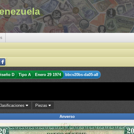
enezuela
es
iseño D
Tipo A
Enero 29 1974
bbcv20bs-da05-a8
Clasificaciones
Piezas
Anverso