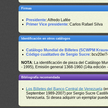
Firmas
Presidente
: Alfredo Lafée
Primer Vice presidente
: Carlos Rafael Silva
Identificación en otros catálogos
Catálogo Mundial de Billetes (SCWPM Kraus
Código cualitativo de Sergio Sucre
: bcv20e/7
NOTA
: La identificación de pieza del Catálogo M
- 1995), Emisión general 1368-1960 (14ta edición
Bibliografía recomendada
Los Billetes del Banco Central de Venezuela
(e
September 1989-2007) por Sergio Sucre Castillo
Venezuela. Si desea adquirir un ejemplar puede a