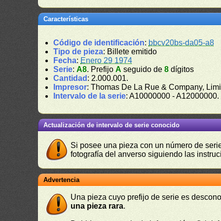
Características
Código de identificación
:
bbcv20bs-da05-a8
Tipo de pieza
: Billete emitido
Fecha
:
Enero 29 1974
Serie
:
A8
. Prefijo
A
seguido de
8
dígitos
Cantidad
: 2.000.001.
Impresor
: Thomas De La Rue & Company, Limi
Intervalo de la serie
: A10000000 - A12000000.
Actualización de intervalo de serie conocido
Si posee una pieza con un número de serie 
fotografía del anverso siguiendo las instru
Advertencia
Una pieza cuyo prefijo de serie es descono
una pieza rara
.