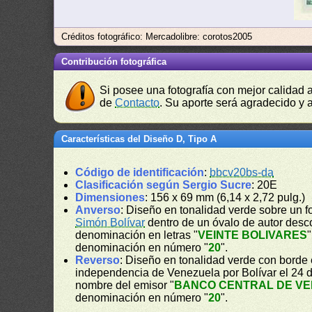
Créditos fotográfico: Mercadolibre: corotos2005
Contribución fotográfica
Si posee una fotografía con mejor calidad 
de
Contacto
. Su aporte será agradecido y a
Características del Diseño D, Tipo A
Código de identificación
:
bbcv20bs-da
Clasificación según Sergio Sucre
: 20E
Dimensiones
: 156 x 69 mm (6,14 x 2,72 pulg.)
Anverso
: Diseño en tonalidad verde sobre un f
Simón Bolívar
dentro de un óvalo de autor desco
denominación en letras "
VEINTE BOLIVARES
"
denominación en número "
20
".
Reverso
: Diseño en tonalidad verde con borde 
independencia de Venezuela por Bolívar el 24 d
nombre del emisor "
BANCO CENTRAL DE V
denominación en número "
20
".