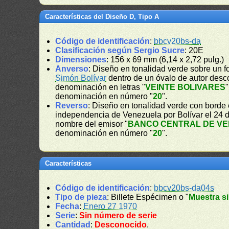
Características del Diseño D, Tipo A
Código de identificación
:
bbcv20bs-da
Clasificación según Sergio Sucre
: 20E
Dimensiones
: 156 x 69 mm (6,14 x 2,72 pulg.)
Anverso
: Diseño en tonalidad verde sobre un f
Simón Bolívar
dentro de un óvalo de autor desco
denominación en letras "
VEINTE BOLIVARES
"
denominación en número "
20
".
Reverso
: Diseño en tonalidad verde con borde 
independencia de Venezuela por Bolívar el 24 d
nombre del emisor "
BANCO CENTRAL DE V
denominación en número "
20
".
Características
Código de identificación
:
bbcv20bs-da04s
Tipo de pieza
: Billete Espécimen o "
Muestra si
Fecha
:
Enero 27 1970
Serie
:
Sin número de serie
Cantidad
:
Desconocido
.