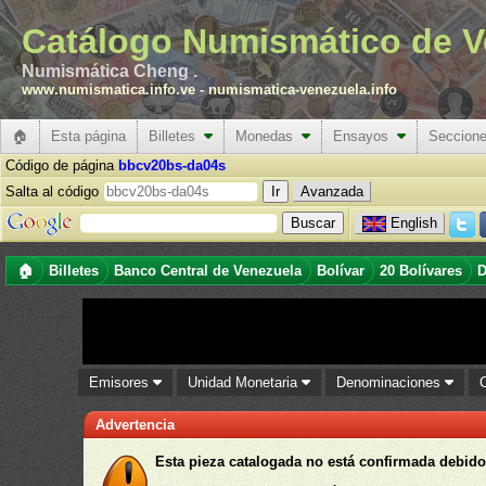
Catálogo Numismático de V
Numismática Cheng .
www.numismatica.info.ve
-
numismatica-venezuela.info
🏠
Esta página
Billetes
Monedas
Ensayos
Seccion
Código de página
bbcv20bs-da04s
Salta al código
Avanzada
English
🏠
Billetes
Banco Central de Venezuela
Bolívar
20 Bolívares
D
Emisores
Unidad Monetaria
Denominaciones
Advertencia
Esta pieza catalogada no está confirmada debido