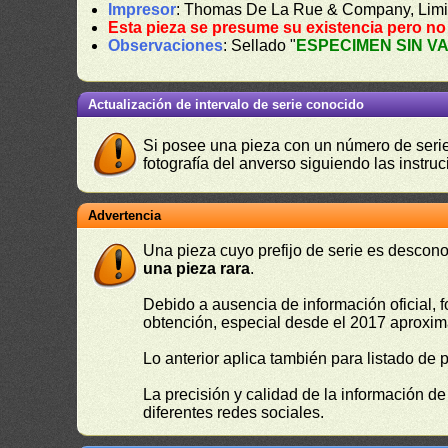
Impresor
: Thomas De La Rue & Company, Limi
Esta pieza se presume su existencia pero no
Observaciones
: Sellado "
ESPECIMEN SIN V
Actualización de intervalo de serie conocido
Si posee una pieza con un número de serie 
fotografía del anverso siguiendo las instru
Advertencia
Una pieza cuyo prefijo de serie es descono
una pieza rara
.
Debido a ausencia de información oficial, f
obtención, especial desde el 2017 aproxima
Lo anterior aplica también para listado de 
La precisión y calidad de la información d
diferentes redes sociales.