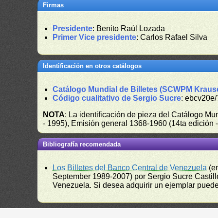
Firmas
Presidente
: Benito Raúl Lozada
Primer Vice presidente
: Carlos Rafael Silva
Identificación en otros catálogos
Catálogo Mundial de Billetes (SCWPM Kraus
Código cualitativo de Sergio Sucre
: ebcv20e/
NOTA
: La identificación de pieza del Catálogo M
- 1995), Emisión general 1368-1960 (14ta edición
Bibliografía recomendada
Los Billetes del Banco Central de Venezuela
(e
September 1989-2007) por Sergio Sucre Castillo
Venezuela. Si desea adquirir un ejemplar puede a