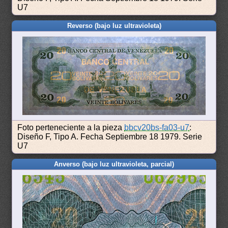
U7
Reverso (bajo luz ultravioleta)
Foto perteneciente a la pieza
bbcv20bs-fa03-u7
:
Diseño F, Tipo A. Fecha Septiembre 18 1979. Serie
U7
Anverso (bajo luz ultravioleta, parcial)