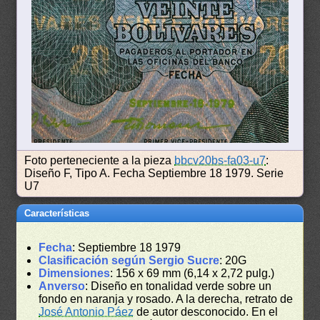
Foto perteneciente a la pieza
bbcv20bs-fa03-u7
:
Diseño F, Tipo A. Fecha Septiembre 18 1979. Serie
U7
Características
Fecha
: Septiembre 18 1979
Clasificación según Sergio Sucre
: 20G
Dimensiones
: 156 x 69 mm (6,14 x 2,72 pulg.)
Anverso
: Diseño en tonalidad verde sobre un
fondo en naranja y rosado. A la derecha, retrato de
José Antonio Páez
de autor desconocido. En el