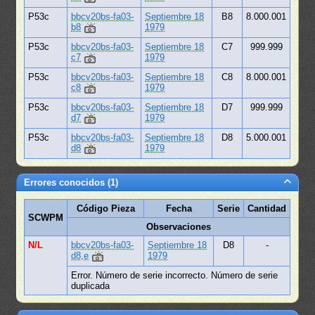
P53c
bbcv20bs-fa03-
Septiembre 18
B8
8.000.001
b8
1979
P53c
bbcv20bs-fa03-
Septiembre 18
C7
999.999
c7
1979
P53c
bbcv20bs-fa03-
Septiembre 18
C8
8.000.001
c8
1979
P53c
bbcv20bs-fa03-
Septiembre 18
D7
999.999
d7
1979
P53c
bbcv20bs-fa03-
Septiembre 18
D8
5.000.001
d8
1979
Errores conocidos (1)
Código Pieza
Fecha
Serie
Cantidad
SCWPM
Observaciones
N/L
bbcv20bs-fa03-
Septiembre 18
D8
-
d8,e
1979
Error. Número de serie incorrecto. Número de serie
duplicada