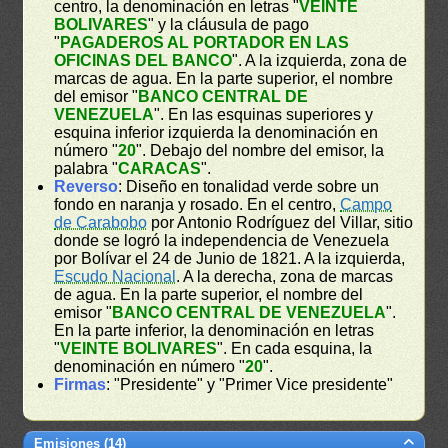
centro, la denominación en letras "
VEINTE
BOLIVARES
" y la cláusula de pago
"
PAGADEROS AL PORTADOR EN LAS
OFICINAS DEL BANCO
". A la izquierda, zona de
marcas de agua. En la parte superior, el nombre
del emisor "
BANCO CENTRAL DE
VENEZUELA
". En las esquinas superiores y
esquina inferior izquierda la denominación en
número "
20
". Debajo del nombre del emisor, la
palabra "
CARACAS
".
Reverso
: Diseño en tonalidad verde sobre un
fondo en naranja y rosado. En el centro,
Campo
de Carabobo
por Antonio Rodríguez del Villar, sitio
donde se logró la independencia de Venezuela
por Bolívar el 24 de Junio de 1821. A la izquierda,
Escudo Nacional
. A la derecha, zona de marcas
de agua. En la parte superior, el nombre del
emisor "
BANCO CENTRAL DE VENEZUELA
".
En la parte inferior, la denominación en letras
"
VEINTE BOLIVARES
". En cada esquina, la
denominación en número "
20
".
Firmas
: "Presidente" y "Primer Vice presidente"
Emisiones (14)