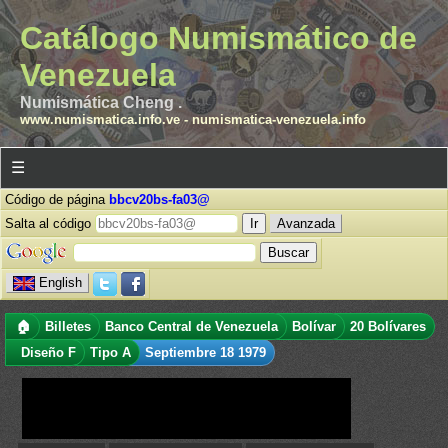
Catálogo Numismático de
Venezuela
Numismática Cheng .
www.numismatica.info.ve
-
numismatica-venezuela.info
☰
Código de página
bbcv20bs-fa03@
Salta al código
Avanzada
English
🏠
Billetes
Banco Central de Venezuela
Bolívar
20 Bolívares
Diseño F
Tipo A
Septiembre 18 1979