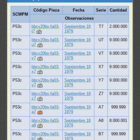
Código Pieza
Fecha
Serie
Cantidad
SCWPM
Observaciones
P53c
bbcv20bs-fa03-
Septiembre 18
T7
2.000.000
t7
1979
P53c
bbcv20bs-fa03-
Septiembre 18
U7
9.000.000
u7
1979
P53c
bbcv20bs-fa03-
Septiembre 18
V7
9.000.000
v7
1979
P53c
bbcv20bs-fa03-
Septiembre 18
X7
9.000.000
x7
1979
P53c
bbcv20bs-fa03-
Septiembre 18
Y7
9.000.000
y7
1979
P53c
bbcv20bs-fa03-
Septiembre 18
Z7
9.000.000
z7
1979
P53c
bbcv20bs-fa03-
Septiembre 18
A7
999.999
a7
1979
P53c
bbcv20bs-fa03-
Septiembre 18
A8
8.000.001
a8
1979
P53c
bbcv20bs-fa03-
Septiembre 18
B7
999.999
b7
1979