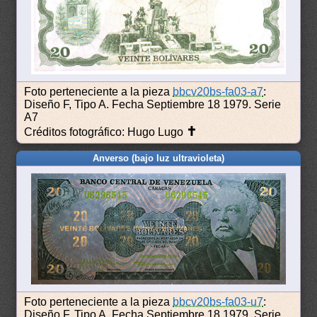
Foto perteneciente a la pieza
bbcv20bs-fa03-a7
:
Diseño F, Tipo A. Fecha Septiembre 18 1979. Serie
A7
✝
Créditos fotográfico: Hugo Lugo
Anverso (bajo luz ultravioleta)
Foto perteneciente a la pieza
bbcv20bs-fa03-u7
:
Diseño F, Tipo A. Fecha Septiembre 18 1979. Serie