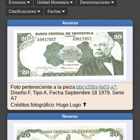
Emisores
Unidad Monetaria
Denominaciones
Clasificaciones
Fechas
Anverso
Foto perteneciente a la pieza
bbcv20bs-fa03-a7
:
Diseño F, Tipo A. Fecha Septiembre 18 1979. Serie
A7
✝
Créditos fotográfico: Hugo Lugo
Reverso