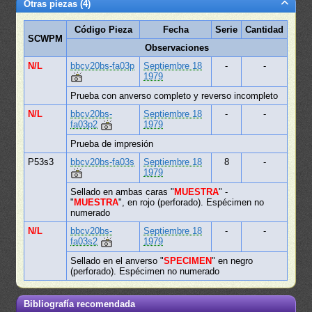
Otras piezas (4)
Código Pieza
Fecha
Serie
Cantidad
SCWPM
Observaciones
N/L
bbcv20bs-fa03p
Septiembre 18
-
-
1979
Prueba con anverso completo y reverso incompleto
N/L
bbcv20bs-
Septiembre 18
-
-
fa03p2
1979
Prueba de impresión
P53s3
bbcv20bs-fa03s
Septiembre 18
8
-
1979
Sellado en ambas caras "
MUESTRA
" -
"
MUESTRA
", en rojo (perforado). Espécimen no
numerado
N/L
bbcv20bs-
Septiembre 18
-
-
fa03s2
1979
Sellado en el anverso "
SPECIMEN
" en negro
(perforado). Espécimen no numerado
Bibliografía recomendada