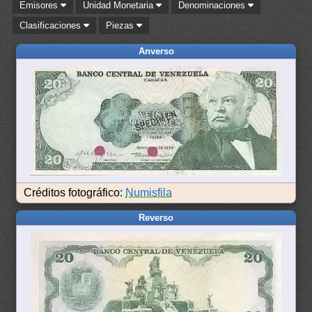
Emisores
Unidad Monetaria
Denominaciones
Clasificaciones
Piezas
Anverso
Créditos fotográfico:
Numisfila
Reverso