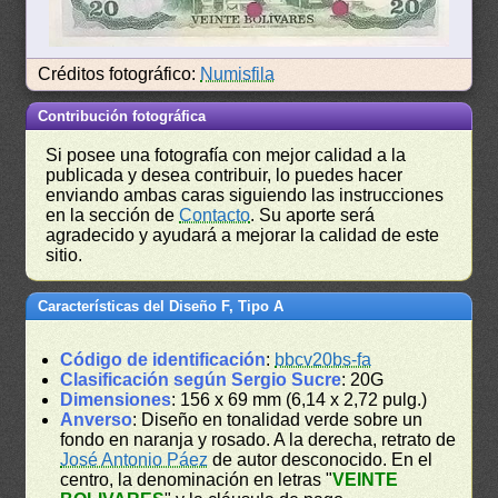
Créditos fotográfico:
Numisfila
Contribución fotográfica
Si posee una fotografía con mejor calidad a la
publicada y desea contribuir, lo puedes hacer
enviando ambas caras siguiendo las instrucciones
en la sección de
Contacto
. Su aporte será
agradecido y ayudará a mejorar la calidad de este
sitio.
Características del Diseño F, Tipo A
Código de identificación
:
bbcv20bs-fa
Clasificación según Sergio Sucre
: 20G
Dimensiones
: 156 x 69 mm (6,14 x 2,72 pulg.)
Anverso
: Diseño en tonalidad verde sobre un
fondo en naranja y rosado. A la derecha, retrato de
José Antonio Páez
de autor desconocido. En el
centro, la denominación en letras "
VEINTE