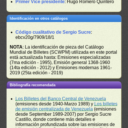
Primer Vice presidente
: Hugo Romero Quintero
Identificación en otros catálogos
Código cualitativo de Sergio Sucre
:
ebcv20g/7909/18/1
NOTA
: La identificación de pieza del Catálogo
Mundial de Billetes (SCWPM) utilizada en este portal
está actualizada hasta: Emisiones especializadas
(7ma edición - 1995), Emisión general 1368-1960
(14ta edición - 2012) y Emisiones modernas 1961-
2019 (25ta edición - 2019)
Bibliografía recomendada
Los Billetes del Banco Central de Venezuela
(emisiones desde 1940-Marzo 1989) y
Los billetes
de emisión centralizada de Venezuela
(emisiones
desde September 1989-2007) por Sergio Sucre
Castillo, donde contiene más detalles e
información profundizada sobre las emisiones de