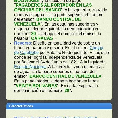
BOLIVARES
" y la cláusula de pago
"
PAGADEROS AL PORTADOR EN LAS
OFICINAS DEL BANCO
". A la izquierda, zona de
marcas de agua. En la parte superior, el nombre
del emisor "
BANCO CENTRAL DE
VENEZUELA
". En las esquinas superiores y
esquina inferior izquierda la denominación en
número "
20
". Debajo del nombre del emisor, la
palabra "
CARACAS
".
Reverso
: Diseño en tonalidad verde sobre un
fondo en naranja y rosado. En el centro,
Campo
de Carabobo
por Antonio Rodríguez del Villar, sitio
donde se logró la independencia de Venezuela
por Bolívar el 24 de Junio de 1821. A la izquierda,
Escudo Nacional
. A la derecha, zona de marcas
de agua. En la parte superior, el nombre del
emisor "
BANCO CENTRAL DE VENEZUELA
".
En la parte inferior, la denominación en letras
"
VEINTE BOLIVARES
". En cada esquina, la
denominación en número "
20
".
Características