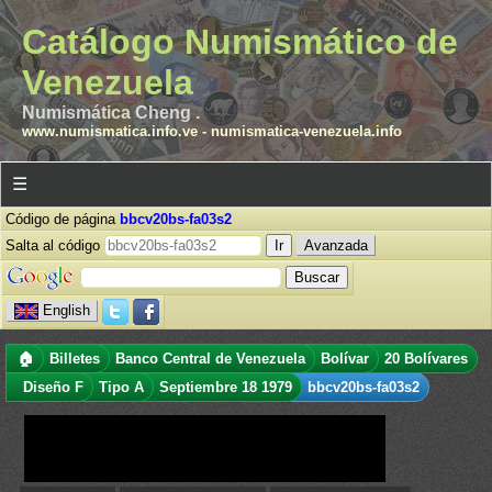
Catálogo Numismático de
Venezuela
Numismática Cheng .
www.numismatica.info.ve
-
numismatica-venezuela.info
☰
Código de página
bbcv20bs-fa03s2
Salta al código
Avanzada
English
🏠
Billetes
Banco Central de Venezuela
Bolívar
20 Bolívares
Diseño F
Tipo A
Septiembre 18 1979
bbcv20bs-fa03s2