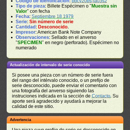
Código de identificación
:
bbcv20bs-fa03s2
Tipo de pieza
: Billete Espécimen o "
Muestra sin
Valor
" con fecha
Fecha
:
Septiembre 18 1979
Serie
:
Sin número de serie
Cantidad
:
Desconocido
.
Impresor
: American Bank Note Company
Observaciones
: Sellado en el anverso
"
SPECIMEN
" en negro (perforado). Espécimen no
numerado
Actualización de intervalo de serie conocido
Si posee una pieza con un número de serie fuera
del rango del intérvalo conocido, o un prefijo de
serie desconocido, puede enviar el comentario con
una fotografía del anverso siguiendo las
instruciones indicada en la sección de
Contacto
. Su
aporte será agradecido y ayudará a mejorar la
calidad de este sitio.
Advertencia
Una pieza cuyo prefijo de serie es desconocido en