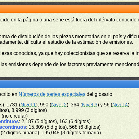
cido en la página o una serie está fuera del intérvalo conocido
orma de distribución de las piezas monetarias en el país y difi
damente, dificulta el estudio de la estimación de emisiones.
piezas conocidas, ya que hay coleccionistas que se reserva la i
e las emisiones depende de los factores previamente mencionado
scrito en
Números de series especiales
del glosario.
s), 1731 (
Nivel 1
), 990 (
Nivel 2
), 364 (
Nivel 3
) y 56 (
Nivel 4
)
itos), 8,999 (3 dígitos)
6 (no circular)
ontínuos
: 2,187 (5 dígitos), 163 (6 dígitos)
iscontínuos
: 15,309 (5 dígitos), 568 (6 dígitos)
 (2 dígitos-binaria), 195,048 (3 dígitos-ternaria)