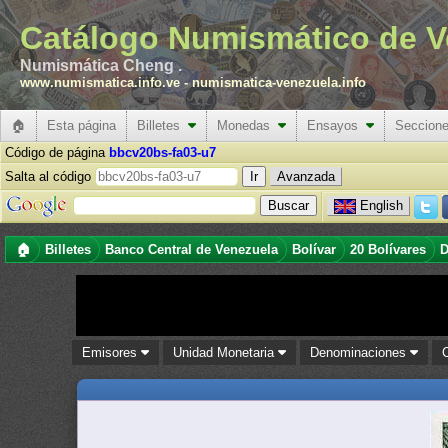
Catálogo Numismático de V
Numismática Cheng .
www.numismatica.info.ve
-
numismatica-venezuela.info
🏠
Esta página
Billetes
Monedas
Ensayos
Seccion
Código de página
bbcv20bs-fa03-u7
Salta al código
Avanzada
English
🏠
Billetes
Banco Central de Venezuela
Bolívar
20 Bolívares
D
Emisores
Unidad Monetaria
Denominaciones