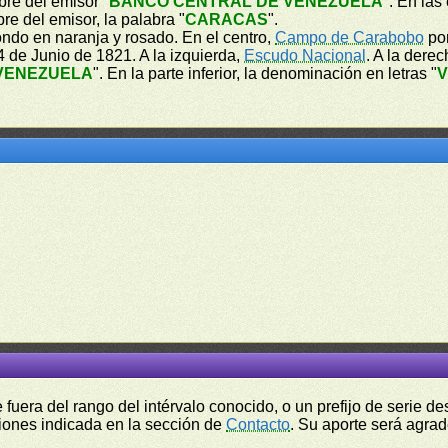
bre del emisor "
BANCO CENTRAL DE VENEZUELA
". En las
re del emisor, la palabra "
CARACAS
".
ondo en naranja y rosado. En el centro,
Campo de Carabobo
por
 de Junio de 1821. A la izquierda,
Escudo Nacional
. A la dere
VENEZUELA
". En la parte inferior, la denominación en letras "
V
fuera del rango del intérvalo conocido, o un prefijo de serie 
ciones indicada en la sección de
Contacto
. Su aporte será agrad