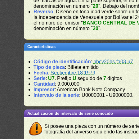
de marcas de agua. En la parte superior, el nom
denominación en número "
20
". Debajo del nomb
Reverso
: Diseño en tonalidad verde sobre un f
la independencia de Venezuela por Bolívar el 24
el nombre del emisor "
BANCO CENTRAL DE 
denominación en número "
20
".
Características
Código de identificación
:
bbcv20bs-fa03-u7
Tipo de pieza
: Billete emitido
Fecha
:
Septiembre 18 1979
Serie
:
U7
. Prefijo
U
seguido de
7
dígitos
Cantidad
: 9.000.000.
Impresor
: American Bank Note Company
Intervalo de la serie
: U0000001 - U9000000.
Actualización de intervalo de serie conocido
Si posee una pieza con un número de serie 
fotografía del anverso siguiendo las instru