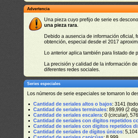
Advertencia
Una pieza cuyo prefijo de serie es descono
una pieza rara
.
Debido a ausencia de información oficial, f
obtención, especial desde el 2017 aproxima
Lo anterior aplica también para listado de 
La precisión y calidad de la información d
diferentes redes sociales.
Series especiales
Los números de serie especiales se tomaron lo de
Cantidad de seriales altos o bajos
: 3141 (todo
Cantidad de seriales terminales
: 89,999 (2 díg
Cantidad de seriales escalera
: 0 (circular), 57
Cantidad de seriales con digitos repetidos c
Cantidad de seriales con digitos repetidos d
Cantidad de seriales de dígitos únicos
: 5,104
Cantidad de seriales capicúas
: 8,999