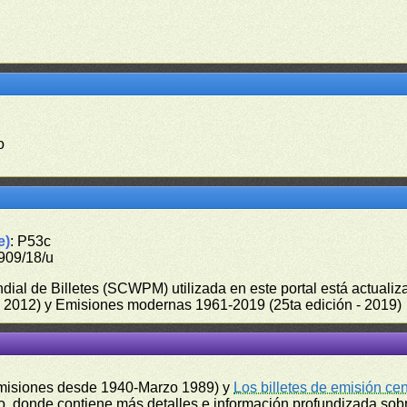
o
e)
: P53c
909/18/u
undial de Billetes (SCWPM) utilizada en este portal está actual
 - 2012) y Emisiones modernas 1961-2019 (25ta edición - 2019)
misiones desde 1940-Marzo 1989) y
Los billetes de emisión ce
, donde contiene más detalles e información profundizada sobr