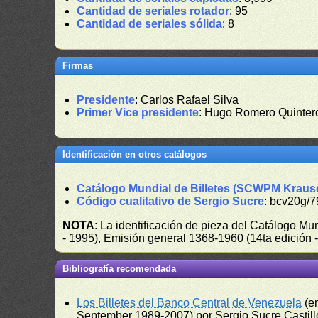
Cantidad de seriales rotador
: 95
Cantidad de seriales sólida
: 8
Firmas
Presidente
: Carlos Rafael Silva
Primer Vice presidente
: Hugo Romero Quinter
Identificación en otros catálogos
Catálogo Mundial de Billetes (SCWPM Kraus
Código cualitativo de Sergio Sucre
: bcv20g/7
NOTA
: La identificación de pieza del Catálogo M
- 1995), Emisión general 1368-1960 (14ta edición
Bibliografía recomendada
Los Billetes del Banco Central de Venezuela
(e
September 1989-2007) por Sergio Sucre Castillo