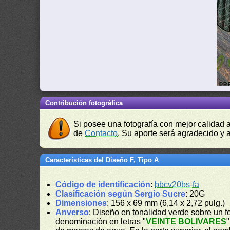
Contribución fotográfica
Si posee una fotografía con mejor calidad 
de
Contacto
. Su aporte será agradecido y a
Características del Diseño F, Tipo A
Código de identificación
:
bbcv20bs-fa
Clasificación según Sergio Sucre
: 20G
Dimensiones
: 156 x 69 mm (6,14 x 2,72 pulg.)
Anverso
: Diseño en tonalidad verde sobre un f
denominación en letras "
VEINTE BOLIVARES