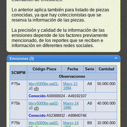
Lo anterior aplica también para listado de piezas
conocidas, ya que hay coleccionistas que se
reserva la información de las piezas.
La precisión y calidad de la información de las
emisiones depende de los factores previamente
mencionado, de los reportes que se reciben e
información en diferentes redes sociales.
Emisiones (3)
Código Pieza
Fecha
Serie
Cantidad
SCWPM
Observaciones
P75a
bbcv5000bs-aa01-
Mayo 12
A8
50.000.000
a8
1994
Conocido
A00000024 - A49192107
P75b
bbcv5000bs-aa02-
Marzo 14
A8
40.000.000
a8
1996
Conocido
A52388932 - A89840746
P75b
bbcv5000bs-aa02-
Marzo 14
B8
10.000.000