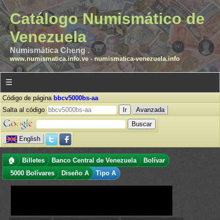
Catálogo Numismático de
Venezuela
Numismática Cheng .
www.numismatica.info.ve
-
numismatica-venezuela.info
☰
Código de página
bbcv5000bs-aa
Salta al código
Avanzada
English
🏠
Billetes
Banco Central de Venezuela
Bolívar
5000 Bolívares
Diseño A
Tipo A