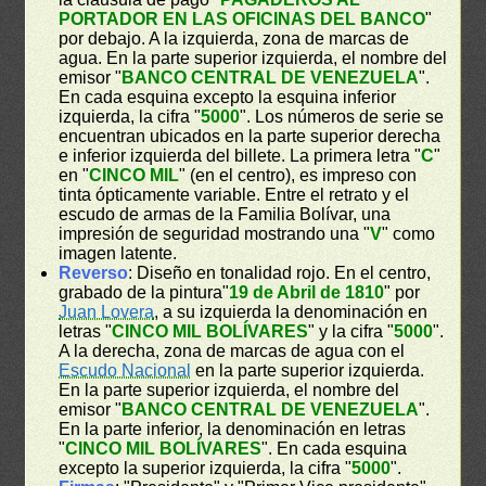
PORTADOR EN LAS OFICINAS DEL BANCO
"
por debajo. A la izquierda, zona de marcas de
agua. En la parte superior izquierda, el nombre del
emisor "
BANCO CENTRAL DE VENEZUELA
".
En cada esquina excepto la esquina inferior
izquierda, la cifra "
5000
". Los números de serie se
encuentran ubicados en la parte superior derecha
e inferior izquierda del billete. La primera letra "
C
"
en "
CINCO MIL
" (en el centro), es impreso con
tinta ópticamente variable. Entre el retrato y el
escudo de armas de la Familia Bolívar, una
impresión de seguridad mostrando una "
V
" como
imagen latente.
Reverso
: Diseño en tonalidad rojo. En el centro,
grabado de la pintura"
19 de Abril de 1810
" por
Juan Lovera
, a su izquierda la denominación en
letras "
CINCO MIL BOLÍVARES
" y la cifra "
5000
".
A la derecha, zona de marcas de agua con el
Escudo Nacional
en la parte superior izquierda.
En la parte superior izquierda, el nombre del
emisor "
BANCO CENTRAL DE VENEZUELA
".
En la parte inferior, la denominación en letras
"
CINCO MIL BOLÍVARES
". En cada esquina
excepto la superior izquierda, la cifra "
5000
".