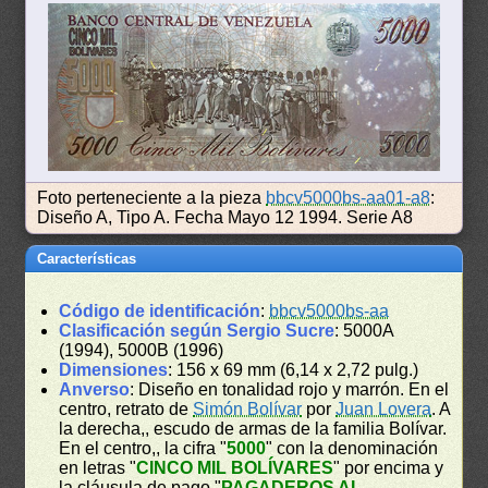
Foto perteneciente a la pieza
bbcv5000bs-aa01-a8
:
Diseño A, Tipo A. Fecha Mayo 12 1994. Serie A8
Características
Código de identificación
:
bbcv5000bs-aa
Clasificación según Sergio Sucre
: 5000A
(1994), 5000B (1996)
Dimensiones
: 156 x 69 mm (6,14 x 2,72 pulg.)
Anverso
: Diseño en tonalidad rojo y marrón. En el
centro, retrato de
Simón Bolívar
por
Juan Lovera
. A
la derecha,, escudo de armas de la familia Bolívar.
En el centro,, la cifra "
5000
" con la denominación
en letras "
CINCO MIL BOLÍVARES
" por encima y
la cláusula de pago "
PAGADEROS AL