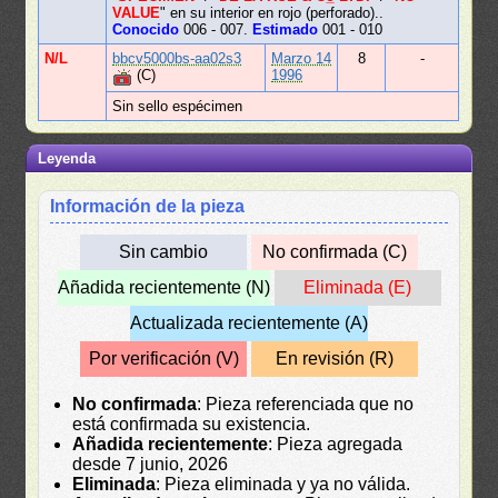
VALUE
" en su interior en rojo (perforado)..
Conocido
006 - 007.
Estimado
001 - 010
N/L
bbcv5000bs-aa02s3
Marzo 14
8
-
(C)
1996
Sin sello espécimen
Leyenda
Información de la pieza
Sin cambio
No confirmada (C)
Añadida recientemente (N)
Eliminada (E)
Actualizada recientemente (A)
Por verificación (V)
En revisión (R)
No confirmada
: Pieza referenciada que no
está confirmada su existencia.
Añadida recientemente
: Pieza agregada
desde 7 junio, 2026
Eliminada
: Pieza eliminada y ya no válida.