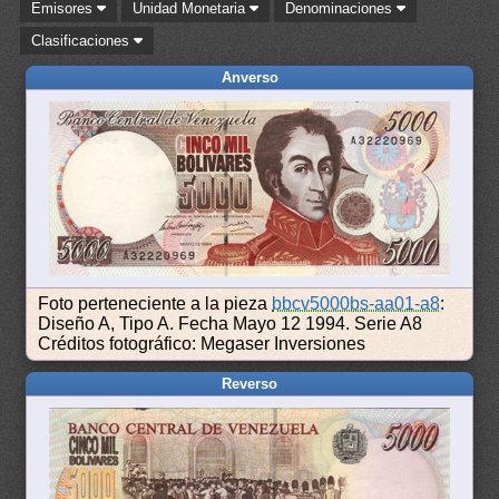
Emisores
Unidad Monetaria
Denominaciones
Clasificaciones
Anverso
Foto perteneciente a la pieza
bbcv5000bs-aa01-a8
:
Diseño A, Tipo A. Fecha Mayo 12 1994. Serie A8
Créditos fotográfico: Megaser Inversiones
Reverso