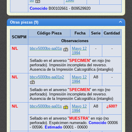
b8
1996
Conocido
B00102661 - B09529920
Otras piezas (9)
Código Pieza
Fecha
Serie
Cantidad
SCWPM
Observaciones
N/L
bbcv5000bs-aa01p
Mayo 12
-
-
1994
Sellado en el anverso "
SPECIMEN
" en rojo (no
perforado). Impresión incompleta del reverso.
Ausencia de la Impresión Calcográfica (intanglio)
N/L
bbcv5000bs-aa01p2
Mayo 12
A8
-
1994
Sellado en el anverso "
SPECIMEN
" en rojo (no
perforado). Impresión incompleta del reverso.
Ausencia de la Impresión Calcográfica (intanglio)
N/L
bbcv5000bs-aa01s
Mayo 12
A8
¿600?
1994
Sellado en el anverso "
MUESTRA
" en rojo (no
perforado). Espécimen numerado.
Conocido
00006
- 00596.
Estimado
00001 - 00600