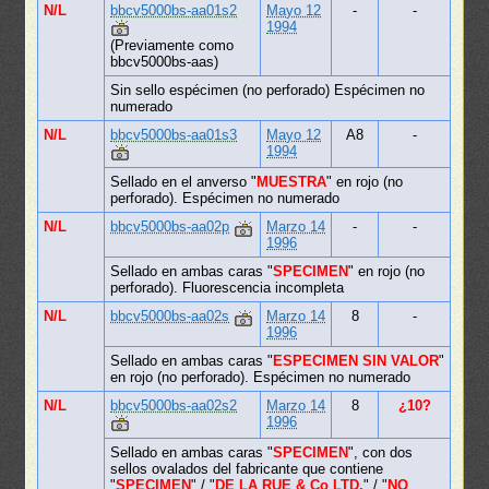
N/L
bbcv5000bs-aa01s2
Mayo 12
-
-
1994
(Previamente como
bbcv5000bs-aas)
Sin sello espécimen (no perforado) Espécimen no
numerado
N/L
bbcv5000bs-aa01s3
Mayo 12
A8
-
1994
Sellado en el anverso "
MUESTRA
" en rojo (no
perforado). Espécimen no numerado
N/L
bbcv5000bs-aa02p
Marzo 14
-
-
1996
Sellado en ambas caras "
SPECIMEN
" en rojo (no
perforado). Fluorescencia incompleta
N/L
bbcv5000bs-aa02s
Marzo 14
8
-
1996
Sellado en ambas caras "
ESPECIMEN SIN VALOR
"
en rojo (no perforado). Espécimen no numerado
N/L
bbcv5000bs-aa02s2
Marzo 14
8
¿10?
1996
Sellado en ambas caras "
SPECIMEN
", con dos
sellos ovalados del fabricante que contiene
"
SPECIMEN
" / "
DE LA RUE & Co̲ LTD.
" / "
NO