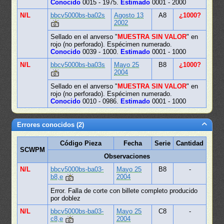
Conocido
0015 - 1975.
Estimado
0001 - 2000
N/L
bbcv5000bs-ba02s
Agosto 13
A8
¿1000?
2002
Sellado en el anverso "
MUESTRA SIN VALOR
" en
rojo (no perforado). Espécimen numerado.
Conocido
0039 - 1000.
Estimado
0001 - 1000
N/L
bbcv5000bs-ba03s
Mayo 25
B8
¿1000?
2004
Sellado en el anverso "
MUESTRA SIN VALOR
" en
rojo (no perforado). Espécimen numerado.
Conocido
0010 - 0986.
Estimado
0001 - 1000
Errores conocidos (2)
Código Pieza
Fecha
Serie
Cantidad
SCWPM
Observaciones
N/L
bbcv5000bs-ba03-
Mayo 25
B8
-
b8,e
2004
Error. Falla de corte con billete completo producido
por doblez
N/L
bbcv5000bs-ba03-
Mayo 25
C8
-
c8,e
2004