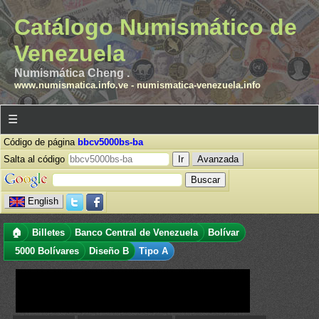
Catálogo Numismático de
Venezuela
Numismática Cheng .
www.numismatica.info.ve
-
numismatica-venezuela.info
☰
Código de página
bbcv5000bs-ba
Salta al código
Avanzada
English
🏠
Billetes
Banco Central de Venezuela
Bolívar
5000 Bolívares
Diseño B
Tipo A