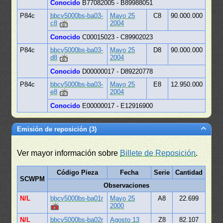
Conocido
B77082005 - B89988051
P84c
bbcv5000bs-ba03-
Mayo 25
C8
90.000.000
c8
2004
Conocido
C00015023 - C89902023
P84c
bbcv5000bs-ba03-
Mayo 25
D8
90.000.000
d8
2004
Conocido
D00000017 - D89220778
P84c
bbcv5000bs-ba03-
Mayo 25
E8
12.950.000
e8
2004
Conocido
E00000017 - E12916900
Emisión de reposición (3)
Ver mayor información sobre
Billete de Reposición
.
Código Pieza
Fecha
Serie
Cantidad
SCWPM
Observaciones
N/L
bbcv5000bs-ba01r
Mayo 25
A8
22.699
2000
N/L
bbcv5000bs-ba02r
Agosto 13
Z8
82.107