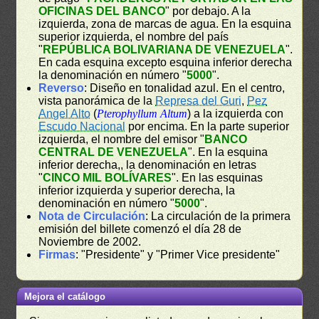
OFICINAS DEL BANCO
" por debajo. A la
izquierda, zona de marcas de agua. En la esquina
superior izquierda, el nombre del país
"
REPÚBLICA BOLIVARIANA DE VENEZUELA
".
En cada esquina excepto esquina inferior derecha
la denominación en número "
5000
".
Reverso
: Diseño en tonalidad azul. En el centro,
vista panorámica de la
Represa del Guri
,
Pez
Angel Alto
(
Pterophyllum Altum
) a la izquierda con
Escudo Nacional
por encima. En la parte superior
izquierda, el nombre del emisor "
BANCO
CENTRAL DE VENEZUELA
". En la esquina
inferior derecha,, la denominación en letras
"
CINCO MIL BOLÍVARES
". En las esquinas
inferior izquierda y superior derecha, la
denominación en número "
5000
".
Nota de Circulación
: La circulación de la primera
emisión del billete comenzó el día 28 de
Noviembre de 2002.
Firmas
: "Presidente" y "Primer Vice presidente"
Mejora el catálogo