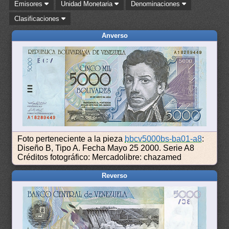
Emisores
Unidad Monetaria
Denominaciones
Clasificaciones
Anverso
Foto perteneciente a la pieza
bbcv5000bs-ba01-a8
:
Diseño B, Tipo A. Fecha Mayo 25 2000. Serie A8
Créditos fotográfico: Mercadolibre: chazamed
Reverso