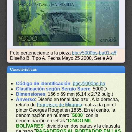
Foto perteneciente a la pieza
bbcv5000bs-ba01-a8
:
Diseño B, Tipo A. Fecha Mayo 25 2000. Serie A8
Características
Código de identificación
:
bbcv5000bs-ba
Clasificación según Sergio Sucre
: 5000D
Dimensiones
: 156 x 69 mm (6,14 x 2,72 pulg.)
Anverso
: Diseño en tonalidad azul. A la derecha,
retrato de
Francisco de Miranda
realizada por el
pintor Georges Rouget en 1835. En el centro, la
denominación en número "
5000
" con la
denominación en letras "
CINCO MIL
BOLÍVARES
" dividido en dos partes y la cláusula
de pago "
PAGADEROS AL PORTADOR EN LAS