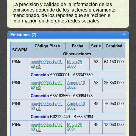
La precisión y calidad de la información de las
emisiones depende de los factores previamente
mencionado, de los reportes que se reciben e
información en diferentes redes sociales.
Emisiones (7)
Código Pieza
Fecha
Serie
Cantidad
SCWPM
Observaciones
P84a
bbcv5000bs-ba01-
Mayo 25
A8
64.150.000
a8
2000
Conocido
A00000001 - A63347789
P84b
bbcv5000bs-ba02-
Agosto 13
A8
25.850.000
a8
2002
Conocido
A65183560 - A89994178
P84b
bbcv5000bs-ba02-
Agosto 13
B8
76.950.000
b8
2002
Conocido
B02122449 - B76597994
P84c
bbcv5000bs-ba03-
Mayo 25
B8
13.050.000
b8
2004