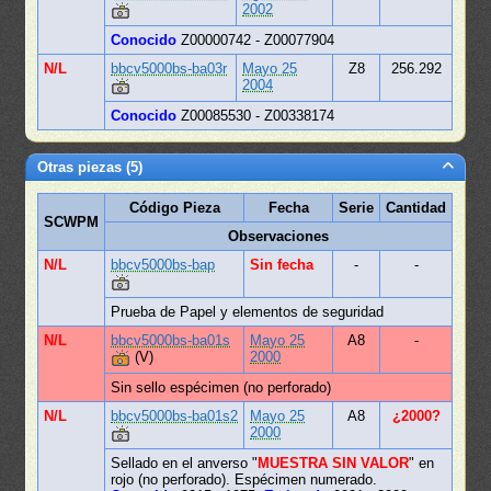
2002
Conocido
Z00000742 - Z00077904
N/L
bbcv5000bs-ba03r
Mayo 25
Z8
256.292
2004
Conocido
Z00085530 - Z00338174
Otras piezas (5)
Código Pieza
Fecha
Serie
Cantidad
SCWPM
Observaciones
N/L
bbcv5000bs-bap
Sin fecha
-
-
Prueba de Papel y elementos de seguridad
N/L
bbcv5000bs-ba01s
Mayo 25
A8
-
(V)
2000
Sin sello espécimen (no perforado)
N/L
bbcv5000bs-ba01s2
Mayo 25
A8
¿2000?
2000
Sellado en el anverso "
MUESTRA SIN VALOR
" en
rojo (no perforado). Espécimen numerado.