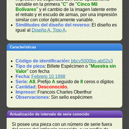
variable en la primera "
C
" de "
Cinco Mil
Bolívares
" y el cambio de la imagen latente entre
el retrato y el escudo de armas, por una impresión
similar con color ópticamente variable.
Similitudes del diseño del reverso
: El diseño es
igual al
Diseño A
,
Tipo A
.
Características
Código de identificación
:
bbcv5000bs-ab02s3
Tipo de pieza
: Billete Espécimen o "
Muestra sin
Valor
" con fecha
Fecha
:
Febrero 10 1998
Serie
:
A8
. Prefijo
A
seguido de
8
ceros o dígitos
Cantidad
:
Desconocido
.
Impresor
: Francois Charles Oberthur
Observaciones
: Sin sello espécimen
Actualización de intervalo de serie conocido
Si posee una pieza con un número de serie fuera