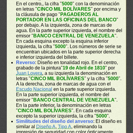
En el centro,, la cifra "
5000
" con la denominación
en letras "
CINCO MIL BOLÍVARES
" por encima y
la cláusula de pago "
PAGADEROS AL
PORTADOR EN LAS OFICINAS DEL BANCO
"
por debajo. A la izquierda, zona de marcas de
agua. En la parte superior izquierda, el nombre del
emisor "
BANCO CENTRAL DE VENEZUELA
".
En cada esquina excepto la esquina inferior
izquierda, la cifra "
5000
". Los números de serie se
encuentran ubicados en la parte superior derecha
e inferior izquierda del billete.
Reverso
: Diseño en tonalidad rojo. En el centro,
grabado de la pintura"
19 de Abril de 1810
" por
Juan Lovera
, a su izquierda la denominación en
letras "
CINCO MIL BOLÍVARES
" y la cifra "
5000
".
A la derecha, zona de marcas de agua con el
Escudo Nacional
en la parte superior izquierda.
En la parte superior izquierda, el nombre del
emisor "
BANCO CENTRAL DE VENEZUELA
".
En la parte inferior, la denominación en letras
"
CINCO MIL BOLÍVARES
". En cada esquina
excepto la superior izquierda, la cifra "
5000
".
Similitudes del diseño del anverso
: El diseño es
similar al
Diseño A
,
Tipo A
, eliminando la
impresión de seguridad con color ópticamente