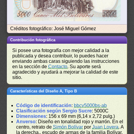
Créditos fotográfico: José Miguel Gómez
Contribución fotográfica
Si posee una fotografía con mejor calidad a la
publicada y desea contribuir, lo puedes hacer
enviando ambas caras siguiendo las instrucciones
en la sección de
Contacto
. Su aporte será
agradecido y ayudará a mejorar la calidad de este
sitio.
Características del Diseño A, Tipo B
Código de identificación
:
bbcv5000bs-ab
Clasificación según Sergio Sucre
: 5000C
Dimensiones
: 156 x 69 mm (6,14 x 2,72 pulg.)
Anverso
: Diseño en tonalidad rojo y marrón. En el
centro, retrato de
Simón Bolívar
por
Juan Lovera
. A
la derecha,, escudo de armas de la familia Bolívar.