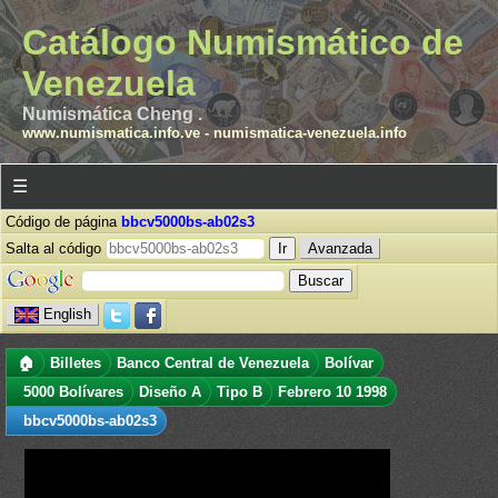
Catálogo Numismático de
Venezuela
Numismática Cheng .
www.numismatica.info.ve
-
numismatica-venezuela.info
☰
Código de página
bbcv5000bs-ab02s3
Salta al código
Avanzada
English
🏠
Billetes
Banco Central de Venezuela
Bolívar
5000 Bolívares
Diseño A
Tipo B
Febrero 10 1998
bbcv5000bs-ab02s3