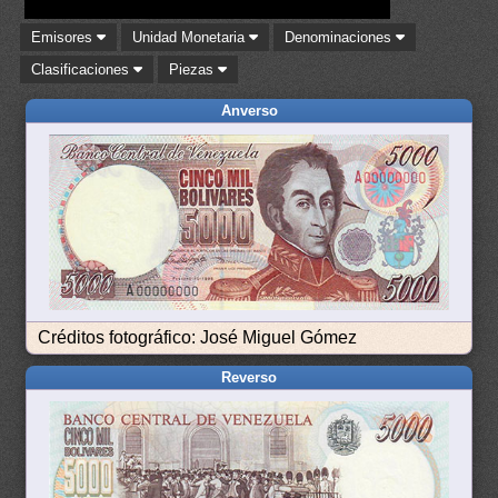
Emisores
Unidad Monetaria
Denominaciones
Clasificaciones
Piezas
Anverso
Créditos fotográfico: José Miguel Gómez
Reverso