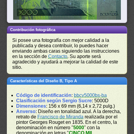
Contribución fotográfica
Si posee una fotografía con mejor calidad a la
publicada y desea contribuir, lo puedes hacer
enviando ambas caras siguiendo las instrucciones
en la sección de
Contacto
. Su aporte será
agradecido y ayudará a mejorar la calidad de este
sitio.
Características del Diseño B, Tipo A
Código de identificación
:
bbcv5000bs-ba
Clasificación según Sergio Sucre
: 5000D
Dimensiones
: 156 x 69 mm (6,14 x 2,72 pulg.)
Anverso
: Diseño en tonalidad azul. A la derecha,
retrato de
Francisco de Miranda
realizada por el
pintor Georges Rouget en 1835. En el centro, la
denominación en número "
5000
" con la
denominación en letras "
CINCO MIL