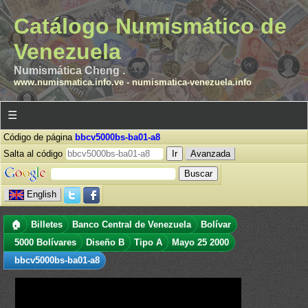
Catálogo Numismático de
Venezuela
Numismática Cheng .
www.numismatica.info.ve
-
numismatica-venezuela.info
☰
Código de página
bbcv5000bs-ba01-a8
Salta al código
Avanzada
English
🏠
Billetes
Banco Central de Venezuela
Bolívar
5000 Bolívares
Diseño B
Tipo A
Mayo 25 2000
bbcv5000bs-ba01-a8