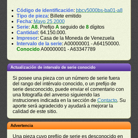
Código de identificación
:
bbcv5000bs-ba01-a8
Tipo de pieza
: Billete emitido
Fecha
:
Mayo 25 2000
Serie
:
A8
. Prefijo
A
seguido de
8
dígitos
Cantidad
: 64.150.000.
Impresor
: Casa de la Moneda de Venezuela
Intervalo de la serie
: A00000001 - A64150000.
Conocido
A00000001 - A63347789
Actualización de intervalo de serie conocido
Si posee una pieza con un número de serie fuera
del rango del intérvalo conocido, o un prefijo de
serie desconocido, puede enviar el comentario con
una fotografía del anverso siguiendo las
instruciones indicada en la sección de
Contacto
. Su
aporte será agradecido y ayudará a mejorar la
calidad de este sitio.
Advertencia
Una pieza cuyo prefijo de serie es desconocido en