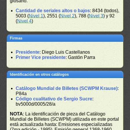
glosario.
Cantidad de seriales altos o bajos
: 8434 (todos),
5003 (
Nivel 1
), 2551 (
Nivel 2
), 788 (
Nivel 3
) y 92
(
Nivel 4
)
Firmas
Presidente
: Diego Luis Castellanos
Primer Vice presidente
: Gastón Parra
Identificación en otros catálogos
Catálogo Mundial de Billetes (SCWPM Krause)
:
P84a
Código cualitativo de Sergio Sucre
:
bv5000d/0005/28/a
NOTA
: La identificación de pieza del Catálogo
Mundial de Billetes (SCWPM) utilizada en este portal
está actualizada hasta: Emisiones especializadas
(7ma edición - 1995), Emisión general 1368-1960