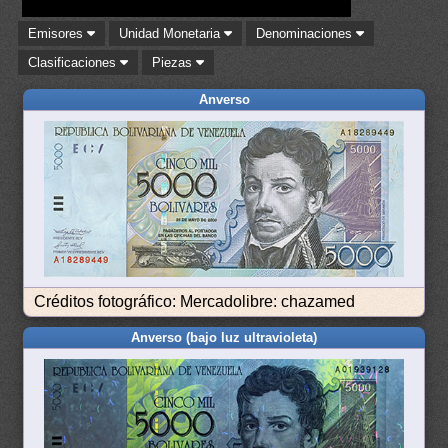
Emisores
Unidad Monetaria
Denominaciones
Clasificaciones
Piezas
Anverso
Créditos fotográfico: Mercadolibre: chazamed
Anverso (bajo luz ultravioleta)