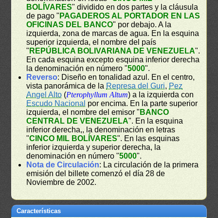
BOLÍVARES
" dividido en dos partes y la cláusula
de pago "
PAGADEROS AL PORTADOR EN LAS
OFICINAS DEL BANCO
" por debajo. A la
izquierda, zona de marcas de agua. En la esquina
superior izquierda, el nombre del país
"
REPÚBLICA BOLIVARIANA DE VENEZUELA
".
En cada esquina excepto esquina inferior derecha
la denominación en número "
5000
".
Reverso
: Diseño en tonalidad azul. En el centro,
vista panorámica de la
Represa del Guri
,
Pez
Angel Alto
(
Pterophyllum Altum
) a la izquierda con
Escudo Nacional
por encima. En la parte superior
izquierda, el nombre del emisor "
BANCO
CENTRAL DE VENEZUELA
". En la esquina
inferior derecha,, la denominación en letras
"
CINCO MIL BOLÍVARES
". En las esquinas
inferior izquierda y superior derecha, la
denominación en número "
5000
".
Nota de Circulación
: La circulación de la primera
emisión del billete comenzó el día 28 de
Noviembre de 2002.
Características