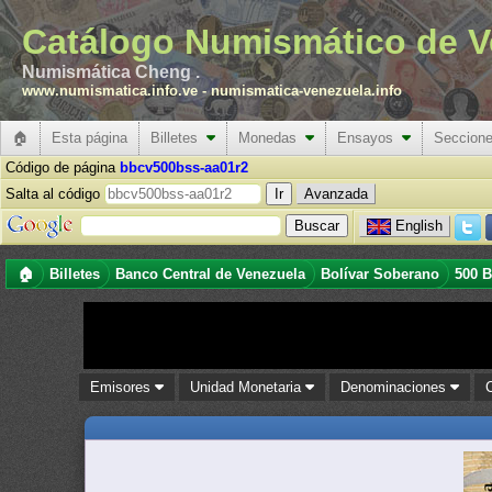
Catálogo Numismático de V
Numismática Cheng .
www.numismatica.info.ve
-
numismatica-venezuela.info
🏠
Esta página
Billetes
Monedas
Ensayos
Seccion
Código de página
bbcv500bss-aa01r2
Salta al código
Avanzada
English
🏠
Billetes
Banco Central de Venezuela
Bolívar Soberano
500 B
Emisores
Unidad Monetaria
Denominaciones