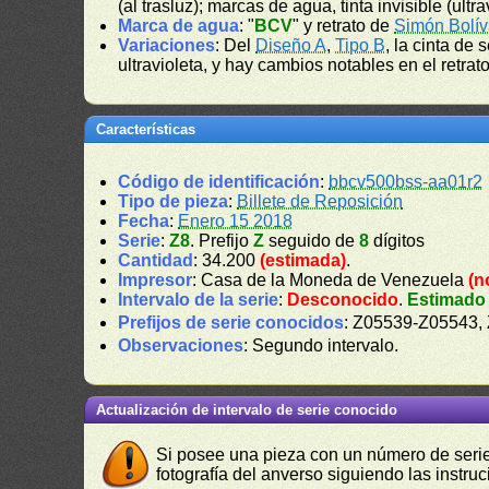
(al trasluz); marcas de agua, tinta invisible (ultr
Marca de agua
: "
BCV
" y retrato de
Simón Bolív
Variaciones
: Del
Diseño A
,
Tipo B
, la cinta de 
ultravioleta, y hay cambios notables en el retra
Características
Código de identificación
:
bbcv500bss-aa01r2
Tipo de pieza
:
Billete de Reposición
Fecha
:
Enero 15 2018
Serie
:
Z8
. Prefijo
Z
seguido de
8
dígitos
Cantidad
: 34.200
(estimada)
.
Impresor
: Casa de la Moneda de Venezuela
(n
Intervalo de la serie
:
Desconocido
.
Estimado
Prefijos de serie conocidos
: Z05539-Z05543,
Observaciones
: Segundo intervalo.
Actualización de intervalo de serie conocido
Si posee una pieza con un número de serie 
fotografía del anverso siguiendo las instru