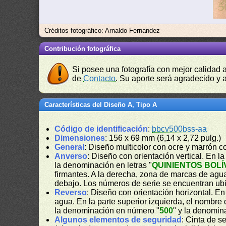
Créditos fotográfico: Arnaldo Fernandez
Contribución fotográfica
Si posee una fotografía con mejor calidad 
de
Contacto
. Su aporte será agradecido y a
Características del Diseño A, Tipo A
Código de identificación
:
bbcv500bss-aa
Dimensiones
: 156 x 69 mm (6,14 x 2,72 pulg.)
General
: Diseño multicolor con ocre y marrón 
Anverso
: Diseño con orientación vertical. En la 
la denominación en letras "
QUINIENTOS BOL
firmantes. A la derecha, zona de marcas de agua. 
debajo. Los números de serie se encuentran ubica
Reverso
: Diseño con orientación horizontal. E
agua. En la parte superior izquierda, el nombre 
la denominación en número "
500
" y la denomina
Algunos elementos de seguridad
: Cinta de s