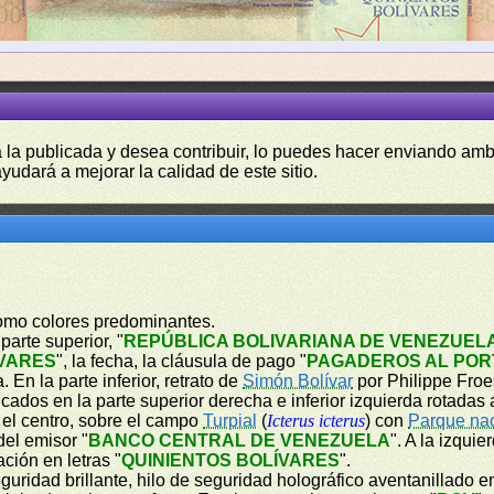
a la publicada y desea contribuir, lo puedes hacer enviando amb
yudará a mejorar la calidad de este sitio.
como colores predominantes.
parte superior, "
REPÚBLICA BOLIVARIANA DE VENEZUEL
ÍVARES
", la fecha, la cláusula de pago "
PAGADEROS AL POR
En la parte inferior, retrato de
Simón Bolívar
por Philippe Fro
dos en la parte superior derecha e inferior izquierda rotadas a
n el centro, sobre el campo
Turpial
(
Icterus icterus
) con
Parque na
del emisor "
BANCO CENTRAL DE VENEZUELA
". A la izquie
ción en letras "
QUINIENTOS BOLÍVARES
".
eguridad brillante, hilo de seguridad holográfico aventanillado 