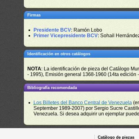
Firmas
Presidente BCV
: Ramón Lobo
Primer Vicepresidente BCV
: Sohail Hernánde
Identificación en otros catálogos
NOTA
: La identificación de pieza del Catálogo M
- 1995), Emisión general 1368-1960 (14ta edición
Bibliografía recomendada
Los Billetes del Banco Central de Venezuela
(e
September 1989-2007) por Sergio Sucre Castillo
Venezuela. Si desea adquirir un ejemplar puede a
Catálogo de piezas