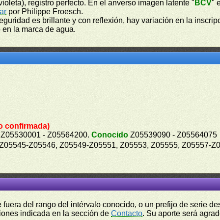
avioleta), registro perfecto. En el anverso imagen latente "
BCV
" 
ar
por Philippe Froesch.
seguridad es brillante y con reflexión, hay variación en la inscrip
to en la marca de agua.
o confirmada)
Z05530001 - Z05564200.
Conocido
Z05539090 - Z05564075
 Z05545-Z05546, Z05549-Z05551, Z05553, Z05555, Z05557-Z
fuera del rango del intérvalo conocido, o un prefijo de serie 
ciones indicada en la sección de
Contacto
. Su aporte será agrad