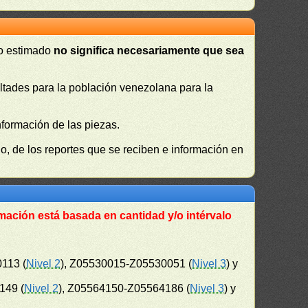
 o estimado
no significa necesariamente que sea
cultades para la población venezolana para la
nformación de las piezas.
, de los reportes que se reciben e información en
mación está basada en cantidad y/o intérvalo
113 (
Nivel 2
), Z05530015-Z05530051 (
Nivel 3
) y
149 (
Nivel 2
), Z05564150-Z05564186 (
Nivel 3
) y