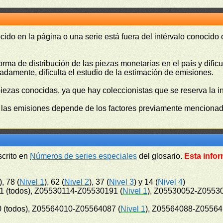
cido en la página o una serie está fuera del intérvalo conocido
orma de distribución de las piezas monetarias en el país y difi
damente, dificulta el estudio de la estimación de emisiones.
piezas conocidas, ya que hay coleccionistas que se reserva la i
e las emisiones depende de los factores previamente mencionado
scrito en
Números de series especiales
del glosario.
Esta infor
), 78 (
Nivel 1
), 62 (
Nivel 2
), 37 (
Nivel 3
) y 14 (
Nivel 4
)
 (todos), Z05530114-Z05530191 (
Nivel 1
), Z05530052-Z05530
 (todos), Z05564010-Z05564087 (
Nivel 1
), Z05564088-Z05564