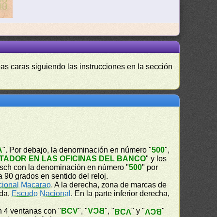
as caras siguiendo las instrucciones en la sección
A
". Por debajo, la denominación en número "
500
",
TADOR EN LAS OFICINAS DEL BANCO
" y los
esch con la denominación en número "
500
" por
 90 grados en sentido del reloj.
cional Macarao
. A la derecha, zona de marcas de
rda,
Escudo Nacional
. En la parte inferior derecha,
en 4 ventanas con "
BCV
", "
BCV
", "
" y "
"
BCV
BCV