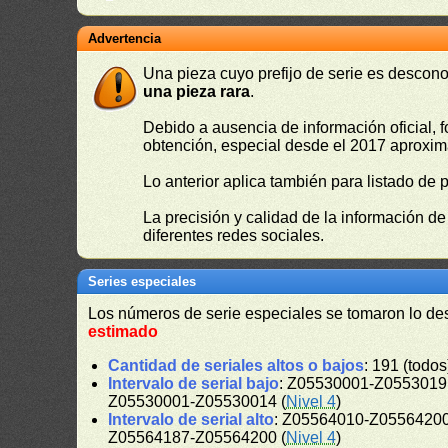
Advertencia
Una pieza cuyo prefijo de serie es descono
una pieza rara
.
Debido a ausencia de información oficial, f
obtención, especial desde el 2017 aproxima
Lo anterior aplica también para listado de 
La precisión y calidad de la información d
diferentes redes sociales.
Series especiales
Los números de serie especiales se tomaron lo de
estimado
Cantidad de seriales altos o bajos
: 191 (todos
Intervalo de serial bajo
: Z05530001-Z05530191
Z05530001-Z05530014 (
Nivel 4
)
Intervalo de serial alto
: Z05564010-Z05564200
Z05564187-Z05564200 (
Nivel 4
)