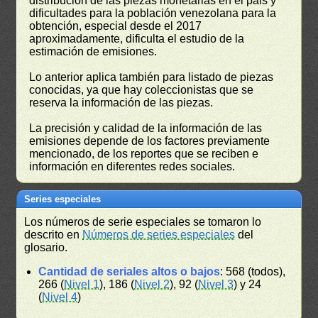
distribución de las piezas monetarias en el país y
dificultades para la población venezolana para la
obtención, especial desde el 2017
aproximadamente, dificulta el estudio de la
estimación de emisiones.
Lo anterior aplica también para listado de piezas
conocidas, ya que hay coleccionistas que se
reserva la información de las piezas.
La precisión y calidad de la información de las
emisiones depende de los factores previamente
mencionado, de los reportes que se reciben e
información en diferentes redes sociales.
Series especiales
Los números de serie especiales se tomaron lo
descrito en
Números de series especiales
del
glosario.
Cantidad de seriales altos o bajos
: 568 (todos),
266 (
Nivel 1
), 186 (
Nivel 2
), 92 (
Nivel 3
) y 24
(
Nivel 4
)