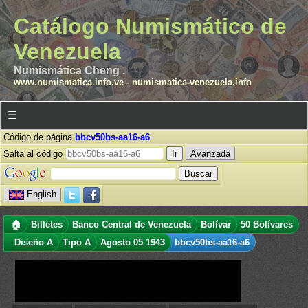
Catálogo Numismático de
Venezuela
Numismática Cheng .
www.numismatica.info.ve
-
numismatica-venezuela.info
☰
Código de página
bbcv50bs-aa16-a6
Salta al código
Avanzada
English
🏠
Billetes
Banco Central de Venezuela
Bolívar
50 Bolívares
Diseño A
Tipo A
Agosto 05 1943
bbcv50bs-aa16-a6