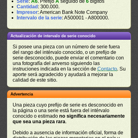
Serie
:
A6
. Prefijo
A
seguido de
6
dígitos
Cantidad
: 300.000.
Impresor
: American Bank Note Company
Intervalo de la serie
: A500001 - A800000.
Actualización de intervalo de serie conocido
Si posee una pieza con un número de serie fuera
del rango del intérvalo conocido, o un prefijo de
serie desconocido, puede enviar el comentario con
una fotografía del anverso siguiendo las
instruciones indicada en la sección de
Contacto
. Su
aporte será agradecido y ayudará a mejorar la
calidad de este sitio.
Advertencia
Una pieza cuyo prefijo de serie es desconocido en
la página o una serie está fuera del intérvalo
conocido o estimado
no significa necesariamente
que sea una pieza rara
.
Debido a ausencia de información oficial, forma de