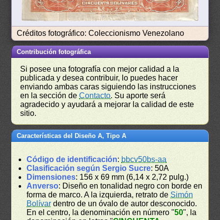
Créditos fotográfico: Coleccionismo Venezolano
Contribución fotográfica
Si posee una fotografía con mejor calidad a la
publicada y desea contribuir, lo puedes hacer
enviando ambas caras siguiendo las instrucciones
en la sección de
Contacto
. Su aporte será
agradecido y ayudará a mejorar la calidad de este
sitio.
Características del Diseño A, Tipo A
Código de identificación
:
bbcv50bs-aa
Clasificación según Sergio Sucre
: 50A
Dimensiones
: 156 x 69 mm (6,14 x 2,72 pulg.)
Anverso
: Diseño en tonalidad negro con borde en
forma de marco. A la izquierda, retrato de
Simón
Bolívar
dentro de un óvalo de autor desconocido.
En el centro, la denominación en número "
50
", la