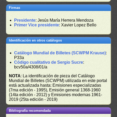
Firmas
Presidente
: Jesús María Herrera Mendoza
Primer Vice presidente
: Xavier Lopez Bello
Identificación en otros catálogos
Catálogo Mundial de Billetes (SCWPM Krause)
:
P33a
Código cualitativo de Sergio Sucre
:
bcv50a/4308/01/a
NOTA
: La identificación de pieza del Catálogo
Mundial de Billetes (SCWPM) utilizada en este portal
está actualizada hasta: Emisiones especializadas
(7ma edición - 1995), Emisión general 1368-1960
(14ta edición - 2012) y Emisiones modernas 1961-
2019 (25ta edición - 2019)
Bibliografía recomendada