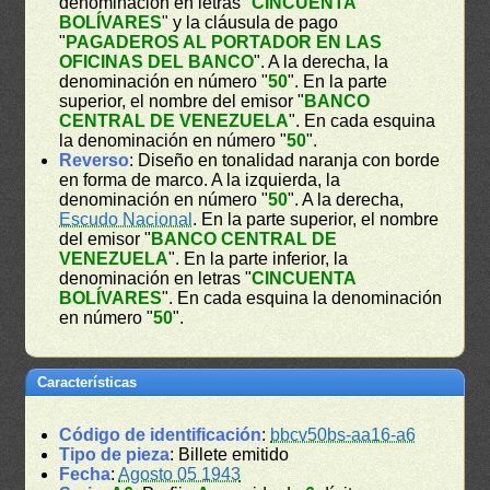
denominación en letras "
CINCUENTA
BOLÍVARES
" y la cláusula de pago
"
PAGADEROS AL PORTADOR EN LAS
OFICINAS DEL BANCO
". A la derecha, la
denominación en número "
50
". En la parte
superior, el nombre del emisor "
BANCO
CENTRAL DE VENEZUELA
". En cada esquina
la denominación en número "
50
".
Reverso
: Diseño en tonalidad naranja con borde
en forma de marco. A la izquierda, la
denominación en número "
50
". A la derecha,
Escudo Nacional
. En la parte superior, el nombre
del emisor "
BANCO CENTRAL DE
VENEZUELA
". En la parte inferior, la
denominación en letras "
CINCUENTA
BOLÍVARES
". En cada esquina la denominación
en número "
50
".
Características
Código de identificación
:
bbcv50bs-aa16-a6
Tipo de pieza
: Billete emitido
Fecha
:
Agosto 05 1943