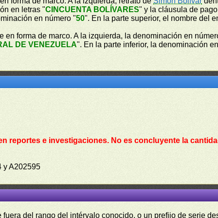
en forma de marco. A la izquierda, retrato de
Simón Bolívar
dent
ón en letras "
CINCUENTA BOLÍVARES
" y la cláusula de pago
nominación en número "
50
". En la parte superior, el nombre del e
e en forma de marco. A la izquierda, la denominación en númer
RAL DE VENEZUELA
". En la parte inferior, la denominación en
en reportes e investigaciones. No es concluyente la cantida
4 y A202595
fuera del rango del intérvalo conocido, o un prefijo de serie 