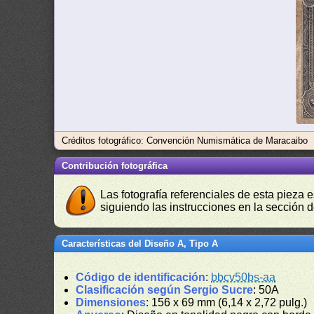
Créditos fotográfico: Convención Numismática de Maracaibo
Contribución fotográfica
Las fotografía referenciales de esta pieza 
siguiendo las instrucciones en la sección 
Características del Diseño A, Tipo A
Código de identificación
:
bbcv50bs-aa
Clasificación según Sergio Sucre
: 50A
Dimensiones
: 156 x 69 mm (6,14 x 2,72 pulg.)