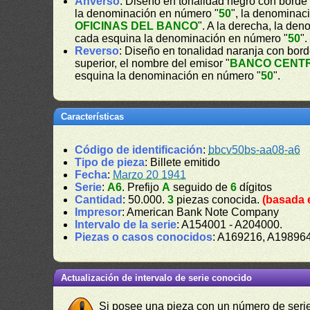
Anverso
: Diseño en tonalidad negro con borde 
la denominación en número "
50
", la denominaci
OFICINAS DEL BANCO
". A la derecha, la de
cada esquina la denominación en número "
50
".
Reverso
: Diseño en tonalidad naranja con bord
superior, el nombre del emisor "
BANCO CENT
esquina la denominación en número "
50
".
Características
Código de identificación
:
bbcv50bs-aa08-a6
Tipo de pieza
: Billete emitido
Fecha
:
Marzo 20 1941
Serie
:
A6
. Prefijo
A
seguido de
6
dígitos
Cantidad
: 50.000.
3
piezas conocida.
(basada 
Impresor
: American Bank Note Company
Intervalo de la serie
: A154001 - A204000.
Piezas o casos conocidos
: A169216, A19896
Actualización de intervalo de serie conocido
Si posee una pieza con un número de serie 