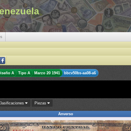
enezuela
es
iseño A
Tipo A
Marzo 20 1941
bbcv50bs-aa08-a6
Clasificaciones
Piezas
Anverso