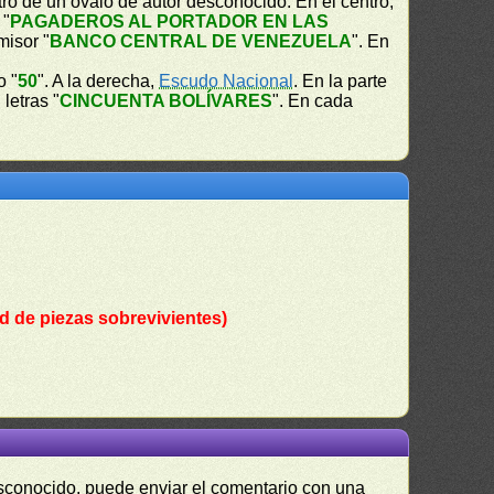
ro de un óvalo de autor desconocido. En el centro,
 "
PAGADEROS AL PORTADOR EN LAS
misor "
BANCO CENTRAL DE VENEZUELA
". En
o "
50
". A la derecha,
Escudo Nacional
. En la parte
 letras "
CINCUENTA BOLÍVARES
". En cada
d de piezas sobrevivientes)
desconocido, puede enviar el comentario con una