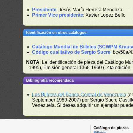
Presidente
: Jesús María Herrera Mendoza
Primer Vice presidente
: Xavier Lopez Bello
Identificación en otros catálogos
Catálogo Mundial de Billetes (SCWPM Kraus
Código cualitativo de Sergio Sucre
: bcv50a/
NOTA
: La identificación de pieza del Catálogo M
- 1995), Emisión general 1368-1960 (14ta edición
Bibliografía recomendada
Los Billetes del Banco Central de Venezuela
(e
September 1989-2007) por Sergio Sucre Castillo
Venezuela. Si desea adquirir un ejemplar puede a
Catálogo de piezas
Billetes