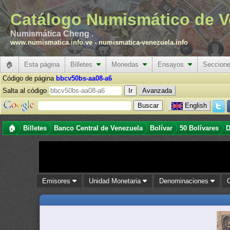
Catálogo Numismático de V
Numismática Cheng .
www.numismatica.info.ve
-
numismatica-venezuela.info
🏠
Esta página
Billetes
Monedas
Ensayos
Seccion
Código de página
bbcv50bs-aa08-a6
Salta al código
Avanzada
English
🏠
Billetes
Banco Central de Venezuela
Bolívar
50 Bolívares
D
Emisores
Unidad Monetaria
Denominaciones