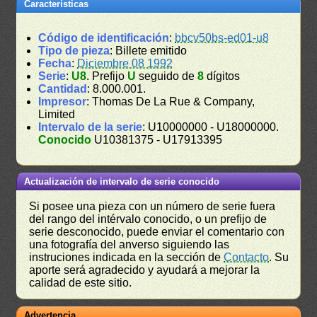
Características
Código de identificación
:
bbcv50bs-ed01-u8
Tipo de pieza
: Billete emitido
Fecha
:
Diciembre 08 1992
Serie
:
U8
. Prefijo
U
seguido de
8
dígitos
Cantidad
: 8.000.001.
Impresor
: Thomas De La Rue & Company,
Limited
Intervalo de la serie
: U10000000 - U18000000.
Conocido
U10381375 - U17913395
Actualización de intervalo de serie conocido
Si posee una pieza con un número de serie fuera
del rango del intérvalo conocido, o un prefijo de
serie desconocido, puede enviar el comentario con
una fotografía del anverso siguiendo las
instruciones indicada en la sección de
Contacto
. Su
aporte será agradecido y ayudará a mejorar la
calidad de este sitio.
Advertencia