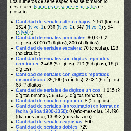
Los números de serie especiales se tomaron lo
descrito en
Números de series especiales
del
glosario.
Cantidad de seriales altos o bajos
: 2961 (todos),
1624 (
Nivel 1
), 936 (
Nivel 2
), 347 (
Nivel 3
) y 54
(
Nivel 4
)
Cantidad de seriales terminales
: 80,000 (2
dígitos), 8,000 (3 dígitos), 800 (4 dígitos)
Cantidad de seriales escalera
: 70 (circular), 128
(no circular)
Cantidad de seriales con digitos repetidos
contínuos
: 2,466 (5 dígitos), 210 (6 dígitos), 16 (7
dígitos)
Cantidad de seriales con digitos repetidos
discontínuos
: 35,100 (5 dígitos), 2,037 (6 dígitos),
68 (7 dígitos)
Cantidad de seriales de dígitos únicos
: 1,015 (2
dígitos-binaria), 58,913 (3 dígitos-ternaria)
Cantidad de seriales repetidor
: 8 (2 dígitos)
Cantidad de seriales (aproximado) en forma de
fecha (años 1900-2050)
: 0 (año-mes-dia), 14,496
(dia-mes-año), 13,892 (mes-dia-año)
Cantidad de seriales capicúas
: 800
Cantidad de seriales dobles
: 729