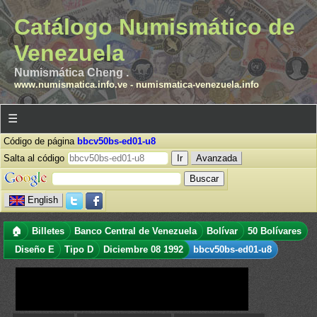
Catálogo Numismático de
Venezuela
Numismática Cheng .
www.numismatica.info.ve
-
numismatica-venezuela.info
☰
Código de página
bbcv50bs-ed01-u8
Salta al código
Avanzada
English
🏠
Billetes
Banco Central de Venezuela
Bolívar
50 Bolívares
Diseño E
Tipo D
Diciembre 08 1992
bbcv50bs-ed01-u8