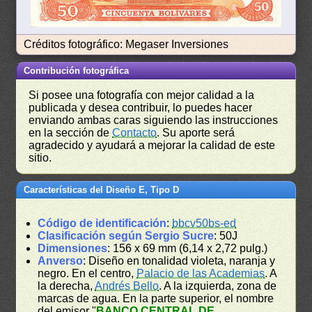
Créditos fotográfico: Megaser Inversiones
Contribución fotográfica
Si posee una fotografía con mejor calidad a la
publicada y desea contribuir, lo puedes hacer
enviando ambas caras siguiendo las instrucciones
en la sección de
Contacto
. Su aporte será
agradecido y ayudará a mejorar la calidad de este
sitio.
Características del Diseño E, Tipo D
Código de identificación
:
bbcv50bs-ed
Clasificación según Sergio Sucre
: 50J
Dimensiones
: 156 x 69 mm (6,14 x 2,72 pulg.)
Anverso
: Diseño en tonalidad violeta, naranja y
negro. En el centro,
Palacio de las Academias
. A
la derecha,
Andrés Bello
. A la izquierda, zona de
marcas de agua. En la parte superior, el nombre
del emisor "
BANCO CENTRAL DE