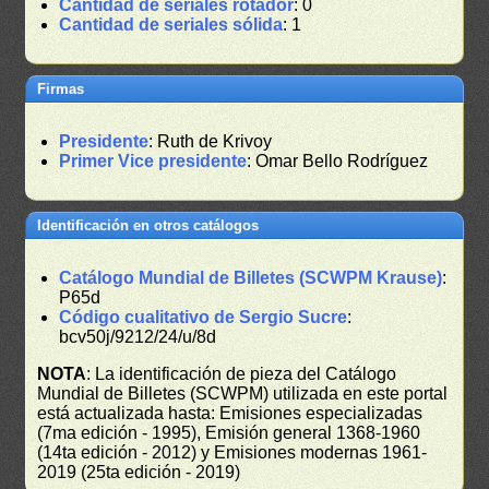
Cantidad de seriales rotador
: 0
Cantidad de seriales sólida
: 1
Firmas
Presidente
: Ruth de Krivoy
Primer Vice presidente
: Omar Bello Rodríguez
Identificación en otros catálogos
Catálogo Mundial de Billetes (SCWPM Krause)
:
P65d
Código cualitativo de Sergio Sucre
:
bcv50j/9212/24/u/8d
NOTA
: La identificación de pieza del Catálogo
Mundial de Billetes (SCWPM) utilizada en este portal
está actualizada hasta: Emisiones especializadas
(7ma edición - 1995), Emisión general 1368-1960
(14ta edición - 2012) y Emisiones modernas 1961-
2019 (25ta edición - 2019)