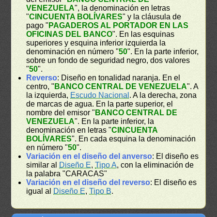
VENEZUELA
", la denominación en letras
"
CINCUENTA BOLÍVARES
" y la cláusula de
pago "
PAGADEROS AL PORTADOR EN LAS
OFICINAS DEL BANCO
". En las esquinas
superiores y esquina inferior izquierda la
denominación en número "
50
". En la parte inferior,
sobre un fondo de seguridad negro, dos valores
"
50
".
Reverso
: Diseño en tonalidad naranja. En el
centro, "
BANCO CENTRAL DE VENEZUELA
". A
la izquierda,
Escudo Nacional
. A la derecha, zona
de marcas de agua. En la parte superior, el
nombre del emisor "
BANCO CENTRAL DE
VENEZUELA
". En la parte inferior, la
denominación en letras "
CINCUENTA
BOLÍVARES
". En cada esquina la denominación
en número "
50
".
Variación en el diseño del anverso
: El diseño es
similar al
Diseño E
,
Tipo A
, con la eliminación de
la palabra "CARACAS"
Variación en el diseño del reverso
: El diseño es
igual al
Diseño E
,
Tipo B
.