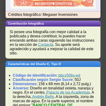
Créditos fotográfico: Megaser Inversiones
Contribución fotográfica
Si posee una fotografía con mejor calidad a la
publicada y desea contribuir, lo puedes hacer
enviando ambas caras siguiendo las instrucciones
en la sección de
Contacto
. Su aporte será
agradecido y ayudará a mejorar la calidad de este
sitio.
Características del Diseño E, Tipo D
Código de identificación
:
bbcv50bs-ed
Clasificación según Sergio Sucre
: 50J
Dimensiones
: 156 x 69 mm (6,14 x 2,72 pulg.)
Anverso
: Diseño en tonalidad violeta, naranja y
negro. En el centro,
Palacio de las Academias
. A
la derecha,
Andrés Bello
. A la izquierda, zona de
marcas de agua. En la parte superior, el nombre
del emisor "
BANCO CENTRAL DE