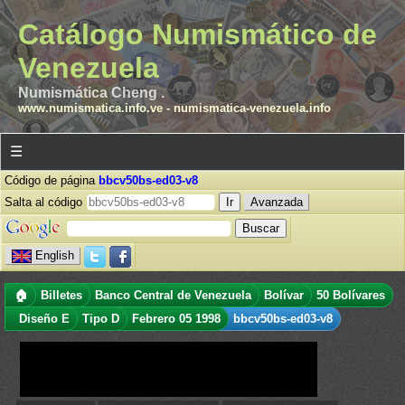
Catálogo Numismático de
Venezuela
Numismática Cheng .
www.numismatica.info.ve
-
numismatica-venezuela.info
☰
Código de página
bbcv50bs-ed03-v8
Salta al código
Avanzada
English
🏠
Billetes
Banco Central de Venezuela
Bolívar
50 Bolívares
Diseño E
Tipo D
Febrero 05 1998
bbcv50bs-ed03-v8