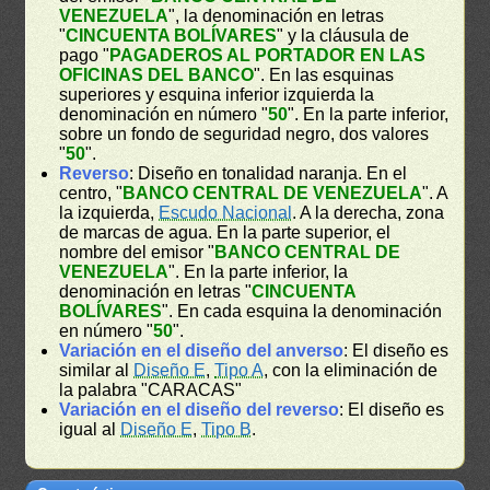
VENEZUELA
", la denominación en letras
"
CINCUENTA BOLÍVARES
" y la cláusula de
pago "
PAGADEROS AL PORTADOR EN LAS
OFICINAS DEL BANCO
". En las esquinas
superiores y esquina inferior izquierda la
denominación en número "
50
". En la parte inferior,
sobre un fondo de seguridad negro, dos valores
"
50
".
Reverso
: Diseño en tonalidad naranja. En el
centro, "
BANCO CENTRAL DE VENEZUELA
". A
la izquierda,
Escudo Nacional
. A la derecha, zona
de marcas de agua. En la parte superior, el
nombre del emisor "
BANCO CENTRAL DE
VENEZUELA
". En la parte inferior, la
denominación en letras "
CINCUENTA
BOLÍVARES
". En cada esquina la denominación
en número "
50
".
Variación en el diseño del anverso
: El diseño es
similar al
Diseño E
,
Tipo A
, con la eliminación de
la palabra "CARACAS"
Variación en el diseño del reverso
: El diseño es
igual al
Diseño E
,
Tipo B
.