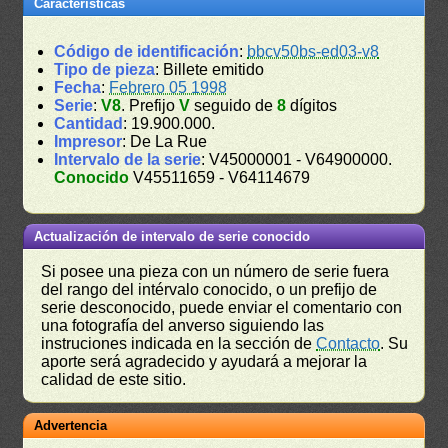
Características
Código de identificación
:
bbcv50bs-ed03-v8
Tipo de pieza
: Billete emitido
Fecha
:
Febrero 05 1998
Serie
:
V8
. Prefijo
V
seguido de
8
dígitos
Cantidad
: 19.900.000.
Impresor
: De La Rue
Intervalo de la serie
: V45000001 - V64900000.
Conocido
V45511659 - V64114679
Actualización de intervalo de serie conocido
Si posee una pieza con un número de serie fuera
del rango del intérvalo conocido, o un prefijo de
serie desconocido, puede enviar el comentario con
una fotografía del anverso siguiendo las
instruciones indicada en la sección de
Contacto
. Su
aporte será agradecido y ayudará a mejorar la
calidad de este sitio.
Advertencia