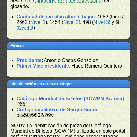
descrito en
Números de series especiales
del
glosario.
Cantidad de seriales altos o bajos
: 4682 (todos),
2662 (
Nivel 1
), 1454 (
Nivel 2
), 498 (
Nivel 3
) y 68
(
Nivel 4
)
Firmas
Presidente
: Antonio Casas González
Primer Vice presidente
: Hugo Romero Quintero
Identificación en otros catálogos
Catálogo Mundial de Billetes (SCWPM Krause)
:
P65f
Código cualitativo de Sergio Sucre
:
bcv50j/9802/26/v
NOTA
: La identificación de pieza del Catálogo
Mundial de Billetes (SCWPM) utilizada en este portal
está actualizada hasta: Emisiones especializadas