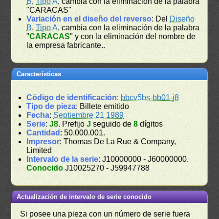
B
,
Tipo A
, cambia con la eliminación de la palabra
"CARACAS"
Variación en el diseño del reverso
: Del
Diseño
B
,
Tipo A
, cambia con la eliminación de la palabra
"
CARACAS
" y con la eliminación del nombre de
la empresa fabricante..
Características
Código de identificación
:
bbcv5bs-bb01-j8
Tipo de pieza
: Billete emitido
Fecha
:
Septiembre 21 1989
Serie
:
J8
. Prefijo
J
seguido de
8
dígitos
Cantidad
: 50.000.001.
Impresor
: Thomas De La Rue & Company,
Limited
Intervalo de la serie
: J10000000 - J60000000.
Conocido
J10025270 - J59947788
Actualización de intervalo de serie conocido
Si posee una pieza con un número de serie fuera