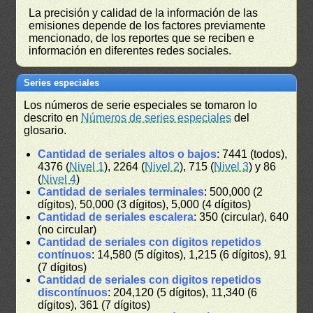
La precisión y calidad de la información de las
emisiones depende de los factores previamente
mencionado, de los reportes que se reciben e
información en diferentes redes sociales.
Series especiales
Los números de serie especiales se tomaron lo
descrito en
Números de series especiales
del
glosario.
Cantidad de seriales altos o bajos
: 7441 (todos),
4376 (
Nivel 1
), 2264 (
Nivel 2
), 715 (
Nivel 3
) y 86
(
Nivel 4
)
Cantidad de seriales terminales
: 500,000 (2
dígitos), 50,000 (3 dígitos), 5,000 (4 dígitos)
Cantidad de seriales escalera
: 350 (circular), 640
(no circular)
Cantidad de seriales con digitos repetidos
contínuos
: 14,580 (5 dígitos), 1,215 (6 dígitos), 91
(7 dígitos)
Cantidad de seriales con digitos repetidos
discontínuos
: 204,120 (5 dígitos), 11,340 (6
dígitos), 361 (7 dígitos)