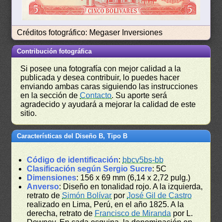
Créditos fotográfico: Megaser Inversiones
Contribución fotográfica
Si posee una fotografía con mejor calidad a la
publicada y desea contribuir, lo puedes hacer
enviando ambas caras siguiendo las instrucciones
en la sección de
Contacto
. Su aporte será
agradecido y ayudará a mejorar la calidad de este
sitio.
Características del Diseño B, Tipo B
Código de identificación
:
bbcv5bs-bb
Clasificación según Sergio Sucre
: 5C
Dimensiones
: 156 x 69 mm (6,14 x 2,72 pulg.)
Anverso
: Diseño en tonalidad rojo. A la izquierda,
retrato de
Simón Bolívar
por
José Gil de Castro
realizado en Lima, Perú, en el año 1825. A la
derecha, retrato de
Francisco de Miranda
por L.