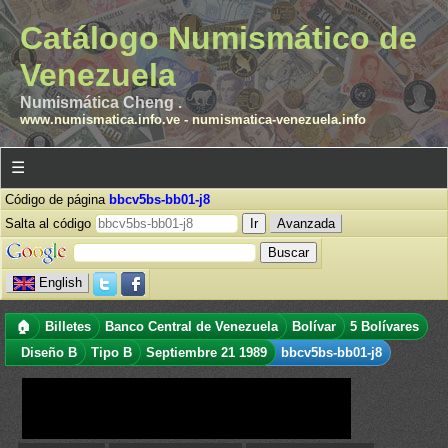
Catálogo Numismático de
Venezuela
Numismática Cheng .
www.numismatica.info.ve
-
numismatica-venezuela.info
☰
Código de página
bbcv5bs-bb01-j8
Salta al código
Avanzada
English
🏠
Billetes
Banco Central de Venezuela
Bolívar
5 Bolívares
Diseño B
Tipo B
Septiembre 21 1989
bbcv5bs-bb01-j8