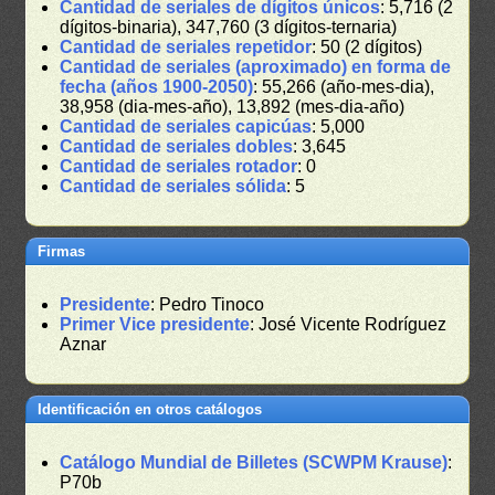
Cantidad de seriales de dígitos únicos
: 5,716 (2
dígitos-binaria), 347,760 (3 dígitos-ternaria)
Cantidad de seriales repetidor
: 50 (2 dígitos)
Cantidad de seriales (aproximado) en forma de
fecha (años 1900-2050)
: 55,266 (año-mes-dia),
38,958 (dia-mes-año), 13,892 (mes-dia-año)
Cantidad de seriales capicúas
: 5,000
Cantidad de seriales dobles
: 3,645
Cantidad de seriales rotador
: 0
Cantidad de seriales sólida
: 5
Firmas
Presidente
: Pedro Tinoco
Primer Vice presidente
: José Vicente Rodríguez
Aznar
Identificación en otros catálogos
Catálogo Mundial de Billetes (SCWPM Krause)
:
P70b