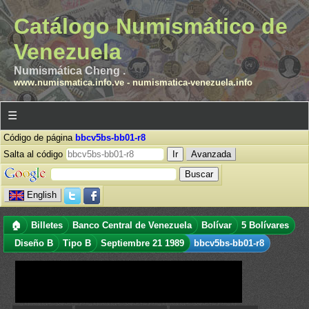
Catálogo Numismático de
Venezuela
Numismática Cheng .
www.numismatica.info.ve
-
numismatica-venezuela.info
☰
Código de página
bbcv5bs-bb01-r8
Salta al código
Avanzada
English
🏠
Billetes
Banco Central de Venezuela
Bolívar
5 Bolívares
Diseño B
Tipo B
Septiembre 21 1989
bbcv5bs-bb01-r8