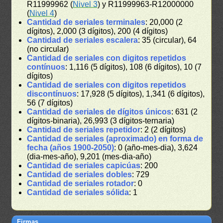
R11999962 (
Nivel 3
) y R11999963-R12000000
(
Nivel 4
)
Cantidad de seriales terminales
: 20,000 (2
dígitos), 2,000 (3 dígitos), 200 (4 dígitos)
Cantidad de seriales escalera
: 35 (circular), 64
(no circular)
Cantidad de seriales con digitos repetidos
contínuos
: 1,116 (5 dígitos), 108 (6 dígitos), 10 (7
dígitos)
Cantidad de seriales con digitos repetidos
discontínuos
: 17,928 (5 dígitos), 1,341 (6 dígitos),
56 (7 dígitos)
Cantidad de seriales de dígitos únicos
: 631 (2
dígitos-binaria), 26,993 (3 dígitos-ternaria)
Cantidad de seriales repetidor
: 2 (2 dígitos)
Cantidad de seriales (aproximado) en forma de
fecha (años 1900-2050)
: 0 (año-mes-dia), 3,624
(dia-mes-año), 9,201 (mes-dia-año)
Cantidad de seriales capicúas
: 200
Cantidad de seriales dobles
: 729
Cantidad de seriales rotador
: 0
Cantidad de seriales sólida
: 1
Firmas