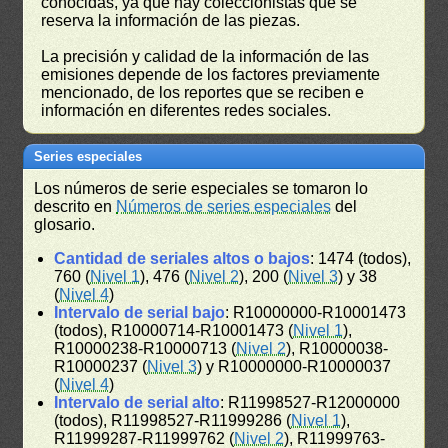
conocidas, ya que hay coleccionistas que se
reserva la información de las piezas.
La precisión y calidad de la información de las
emisiones depende de los factores previamente
mencionado, de los reportes que se reciben e
información en diferentes redes sociales.
Series especiales
Los números de serie especiales se tomaron lo
descrito en
Números de series especiales
del
glosario.
Cantidad de seriales altos o bajos
: 1474 (todos),
760 (
Nivel 1
), 476 (
Nivel 2
), 200 (
Nivel 3
) y 38
(
Nivel 4
)
Intervalo de serial bajo
: R10000000-R10001473
(todos), R10000714-R10001473 (
Nivel 1
),
R10000238-R10000713 (
Nivel 2
), R10000038-
R10000237 (
Nivel 3
) y R10000000-R10000037
(
Nivel 4
)
Intervalo de serial alto
: R11998527-R12000000
(todos), R11998527-R11999286 (
Nivel 1
),
R11999287-R11999762 (
Nivel 2
), R11999763-