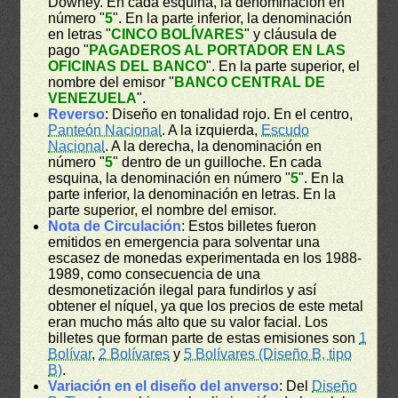
Downey. En cada esquina, la denominación en
número "
5
". En la parte inferior, la denominación
en letras "
CINCO BOLÍVARES
" y cláusula de
pago "
PAGADEROS AL PORTADOR EN LAS
OFICINAS DEL BANCO
". En la parte superior, el
nombre del emisor "
BANCO CENTRAL DE
VENEZUELA
".
Reverso
: Diseño en tonalidad rojo. En el centro,
Panteón Nacional
. A la izquierda,
Escudo
Nacional
. A la derecha, la denominación en
número "
5
" dentro de un guilloche. En cada
esquina, la denominación en número "
5
". En la
parte inferior, la denominación en letras. En la
parte superior, el nombre del emisor.
Nota de Circulación
: Estos billetes fueron
emitidos en emergencia para solventar una
escasez de monedas experimentada en los 1988-
1989, como consecuencia de una
desmonetización ilegal para fundirlos y así
obtener el níquel, ya que los precios de este metal
eran mucho más alto que su valor facial. Los
billetes que forman parte de estas emisiones son
1
Bolívar
,
2 Bolívares
y
5 Bolívares (Diseño B, tipo
B)
.
Variación en el diseño del anverso
: Del
Diseño