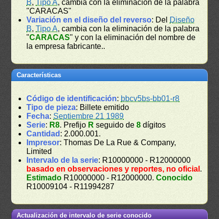
B
,
Tipo A
, cambia con la eliminación de la palabra
"CARACAS"
Variación en el diseño del reverso
: Del
Diseño
B
,
Tipo A
, cambia con la eliminación de la palabra
"
CARACAS
" y con la eliminación del nombre de
la empresa fabricante..
Características
Código de identificación
:
bbcv5bs-bb01-r8
Tipo de pieza
: Billete emitido
Fecha
:
Septiembre 21 1989
Serie
:
R8
. Prefijo
R
seguido de
8
dígitos
Cantidad
: 2.000.001.
Impresor
: Thomas De La Rue & Company,
Limited
Intervalo de la serie
: R10000000 - R12000000
basado en observaciones y reportes, no oficial
.
Estimado
R10000000 - R12000000.
Conocido
R10009104 - R11994287
Actualización de intervalo de serie conocido