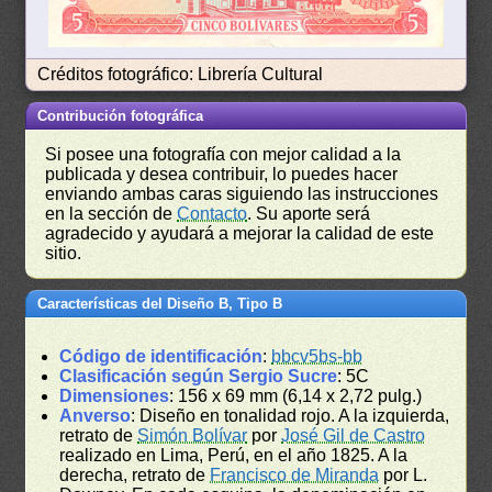
Créditos fotográfico: Librería Cultural
Contribución fotográfica
Si posee una fotografía con mejor calidad a la
publicada y desea contribuir, lo puedes hacer
enviando ambas caras siguiendo las instrucciones
en la sección de
Contacto
. Su aporte será
agradecido y ayudará a mejorar la calidad de este
sitio.
Características del Diseño B, Tipo B
Código de identificación
:
bbcv5bs-bb
Clasificación según Sergio Sucre
: 5C
Dimensiones
: 156 x 69 mm (6,14 x 2,72 pulg.)
Anverso
: Diseño en tonalidad rojo. A la izquierda,
retrato de
Simón Bolívar
por
José Gil de Castro
realizado en Lima, Perú, en el año 1825. A la
derecha, retrato de
Francisco de Miranda
por L.