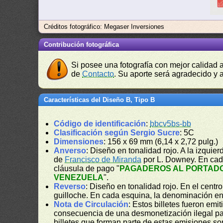
Créditos fotográfico: Megaser Inversiones
Contribución fotográfica
Si posee una fotografía con mejor calidad 
de
Contacto
. Su aporte será agradecido y a
Características del Diseño B, Tipo B
Código de identificación
:
bbcv5bs-bb
Clasificación según Sergio Sucre
: 5C
Dimensiones
: 156 x 69 mm (6,14 x 2,72 pulg.)
Anverso
: Diseño en tonalidad rojo. A la izquier
de
Francisco de Miranda
por L. Downey. En cad
cláusula de pago "
PAGADEROS AL PORTADO
VENEZUELA
".
Reverso
: Diseño en tonalidad rojo. En el centr
guilloche. En cada esquina, la denominación e
Nota de Circulación
: Estos billetes fueron e
consecuencia de una desmonetización ilegal para
billetes que forman parte de estas emisiones s