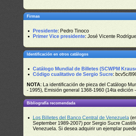
Firmas
Presidente
: Pedro Tinoco
Primer Vice presidente
: José Vicente Rodrígu
Identificación en otros catálogos
Catálogo Mundial de Billetes (SCWPM Kraus
Código cualitativo de Sergio Sucre
: bcv5c/89
NOTA
: La identificación de pieza del Catálogo M
- 1995), Emisión general 1368-1960 (14ta edición
Bibliografía recomendada
Los Billetes del Banco Central de Venezuela
(e
September 1989-2007) por Sergio Sucre Castillo
Venezuela. Si desea adquirir un ejemplar puede a