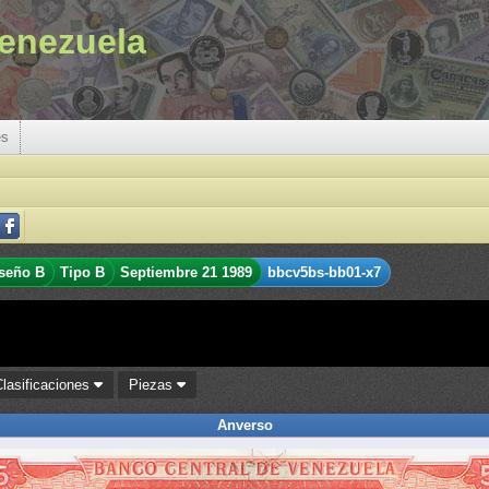
enezuela
es
seño B
Tipo B
Septiembre 21 1989
bbcv5bs-bb01-x7
Clasificaciones
Piezas
Anverso