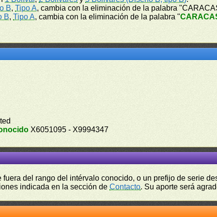
o B
,
Tipo A
, cambia con la eliminación de la palabra "CARACA
o B
,
Tipo A
, cambia con la eliminación de la palabra "
CARACA
ted
onocido
X6051095 - X9994347
fuera del rango del intérvalo conocido, o un prefijo de serie 
ciones indicada en la sección de
Contacto
. Su aporte será agrad