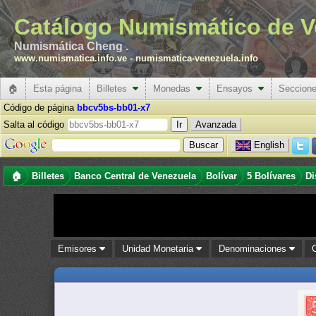
Catálogo Numismático de V
Numismática Cheng .
www.numismatica.info.ve
-
numismatica-venezuela.info
🏠
Esta página
Billetes
Monedas
Ensayos
Seccion
Código de página
bbcv5bs-bb01-x7
Salta al código
Avanzada
English
🏠
Billetes
Banco Central de Venezuela
Bolívar
5 Bolívares
Di
Emisores
Unidad Monetaria
Denominaciones