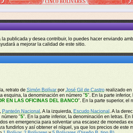
a la publicada y desea contribuir, lo puedes hacer enviando amb
yudará a mejorar la calidad de este sitio.
da, retrato de
Simón Bolívar
por
José Gil de Castro
realizado en 
a esquina, la denominación en número "
5
". En la parte inferior
R EN LAS OFICINAS DEL BANCO
". En la parte superior, el
o,
Panteón Nacional
. A la izquierda,
Escudo Nacional
. A la der
n número "
5
". En la parte inferior, la denominación en letras. En
mitidos en emergencia para solventar una escasez de monedas 
 fundirlos y así obtener el níquel, ya que los precios de este 
on
1 Bolívar
,
2 Bolívares
y
5 Bolívares (Diseño B, tipo B)
.