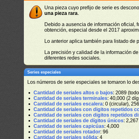
Una pieza cuyo prefijo de serie es descono
una pieza rara
.
Debido a ausencia de información oficial, f
obtención, especial desde el 2017 aproxima
Lo anterior aplica también para listado de 
La precisión y calidad de la información d
diferentes redes sociales.
Series especiales
Los números de serie especiales se tomaron lo de
Cantidad de seriales altos o bajos
: 2089 (todo
Cantidad de seriales terminales
: 40,000 (2 díg
Cantidad de seriales escalera
: 0 (circular), 25
Cantidad de seriales con digitos repetidos c
Cantidad de seriales con digitos repetidos d
Cantidad de seriales de dígitos únicos
: 2,267
Cantidad de seriales capicúas
: 4,000
Cantidad de seriales rotador
: 96
Cantidad de seriales sólida
: 4