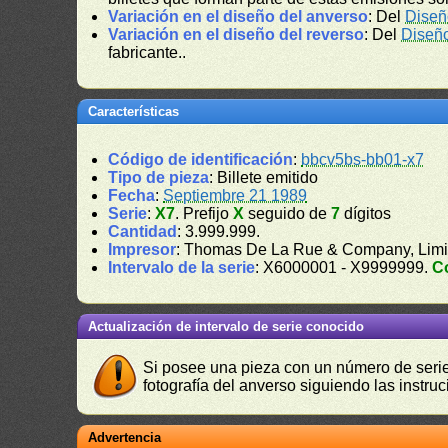
Variación en el diseño del anverso
: Del
Diseñ
Variación en el diseño del reverso
: Del
Diseñ
fabricante..
Características
Código de identificación
:
bbcv5bs-bb01-x7
Tipo de pieza
: Billete emitido
Fecha
:
Septiembre 21 1989
Serie
:
X7
. Prefijo
X
seguido de
7
dígitos
Cantidad
: 3.999.999.
Impresor
: Thomas De La Rue & Company, Limi
Intervalo de la serie
: X6000001 - X9999999.
C
Actualización de intervalo de serie conocido
Si posee una pieza con un número de serie 
fotografía del anverso siguiendo las instru
Advertencia