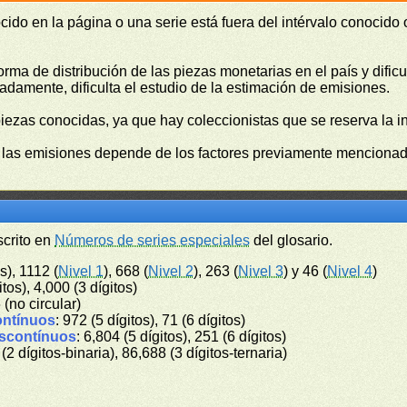
cido en la página o una serie está fuera del intérvalo conocido
orma de distribución de las piezas monetarias en el país y difi
damente, dificulta el estudio de la estimación de emisiones.
piezas conocidas, ya que hay coleccionistas que se reserva la i
e las emisiones depende de los factores previamente mencionado
scrito en
Números de series especiales
del glosario.
s), 1112 (
Nivel 1
), 668 (
Nivel 2
), 263 (
Nivel 3
) y 46 (
Nivel 4
)
itos), 4,000 (3 dígitos)
6 (no circular)
ontínuos
: 972 (5 dígitos), 71 (6 dígitos)
iscontínuos
: 6,804 (5 dígitos), 251 (6 dígitos)
 (2 dígitos-binaria), 86,688 (3 dígitos-ternaria)